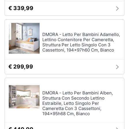
matrimoniale
e
€ 339,99
igiene
Letto
matrimoniale
Beauty
Vedi
tutti
DMORA - Letto Per Bambini Adamello,
Lettino Contenitore Per Cameretta,
Giocattoli
Struttura Per Letto Singolo Con 3
Cassettoni, 194x97h60 Cm, Bianco
Prima
Cameretta
infanzia
€ 299,99
Cavallo
a
dondolo
Fotografia
Fasciatoio
Letti
DMORA - Letto Per Bambini Alben,
Casalinghi
a
Struttura Con Secondo Lettino
castello
Estraibile, Letto Singolo Per
Cameretta Con 3 Cassettoni,
Abbigliamento
Peluche
194x95h68 Cm, Bianco
Vedi
Sport
tutti