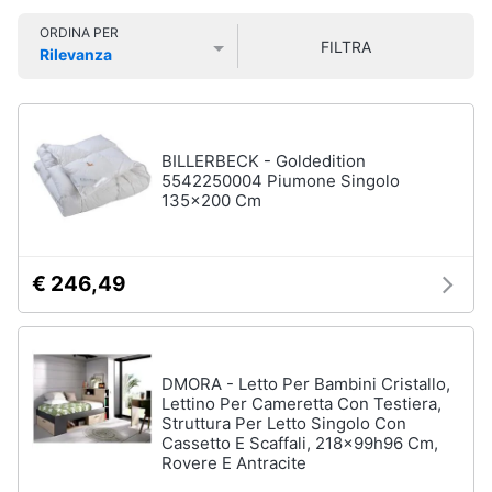
e
Smart
sala
ORDINA PER
home
da
FILTRA
Rilevanza
pranzo
Prezzo più basso
Prezzo più alto
Valutazioni
Lampadari
Videogiochi
Tavolo
Sedie
Audio
BILLERBECK - Goldedition
e
5542250004 Piumone Singolo
Tavolo
135x200 Cm
musica
allungabile
Vedi
Clima
tutti
€ 246,49
Arredo
Camera
da
Brico
DMORA - Letto Per Bambini Cristallo,
letto
e
Lettino Per Cameretta Con Testiera,
Struttura Per Letto Singolo Con
Giardinaggio
Sveglia
Cassetto E Scaffali, 218x99h96 Cm,
Comodini
Rovere E Antracite
Salute
Materasso