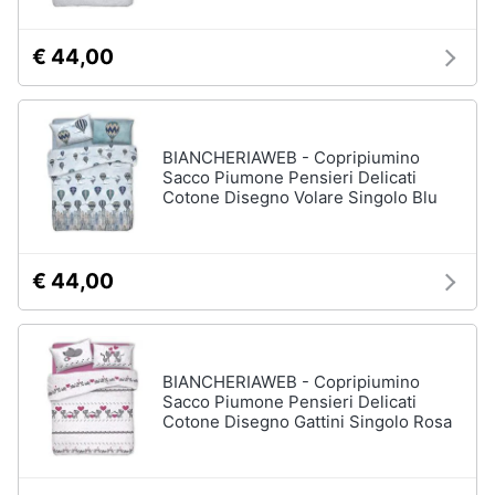
matrimoniale
Copridivano
€ 44,00
Vedi
tutti
BIANCHERIAWEB - Copripiumino
Sacco Piumone Pensieri Delicati
Illuminazione
Cotone Disegno Volare Singolo Blu
Philips
illuminazione
selction
€ 44,00
Lampadari
Lampadari
moderni
Lampada
BIANCHERIAWEB - Copripiumino
di
Sacco Piumone Pensieri Delicati
sale
Cotone Disegno Gattini Singolo Rosa
Vedi
tutti