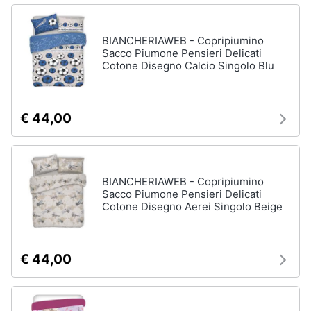
Portabiancheria
Lavatoio
BIANCHERIAWEB - Copripiumino
Mobili
Sacco Piumone Pensieri Delicati
lavanderia
Cotone Disegno Calcio Singolo Blu
Armadio
portascope
€ 44,00
Vedi
tutti
BIANCHERIAWEB - Copripiumino
Sacco Piumone Pensieri Delicati
Cotone Disegno Aerei Singolo Beige
€ 44,00