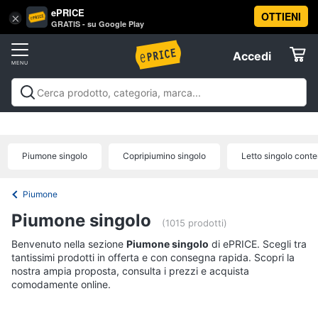
ePRICE
OTTIENI
Vai
×
Accedi
GRATIS - su Google Play
al
Registrati
menu
Accedi
Arredo
Offerte
Soggiorno
Arredo
Soggiorno
Cucina e sala da pranzo
Camera da
Elettrodomestici
letto
Cameretta
Studio e
Divani
ufficio
Bagno
Ingresso
Mobili
Complementi e
Divano
Piumone singolo
Copripiumino singolo
Letto singolo conte
decorazioni
Tessili
Illuminazione
Arredamento da
letto
Informatica
esterno
Lavanderia
Offerte
Lampadari
Piumone
Telefonia
Tende
Piumone singolo
(1015 prodotti)
Vedi
Benvenuto nella sezione
Tv
Piumone singolo
di ePRICE. Scegli tra
tutti
tantissimi prodotti in offerta e con consegna rapida. Scopri la
e
nostra ampia proposta, consulta i prezzi e acquista
Home
comodamente online.
Cinema
Cucina