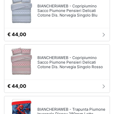
Vedi
BIANCHERIAWEB - Copripiumino
tutti
Sacco Piumone Pensieri Delicati
Cotone Dis. Norvegia Singolo Blu
Mobili
€ 44,00
Mobili
bagno
Divani
Divano
BIANCHERIAWEB - Copripiumino
letto
Sacco Piumone Pensieri Delicati
Cotone Dis. Norvegia Singolo Rosso
Comodini
Vedi
tutti
€ 44,00
Complementi
e
BIANCHERIAWEB - Trapunta Piumone
decorazioni
Invernale Disney 280gsm Letto