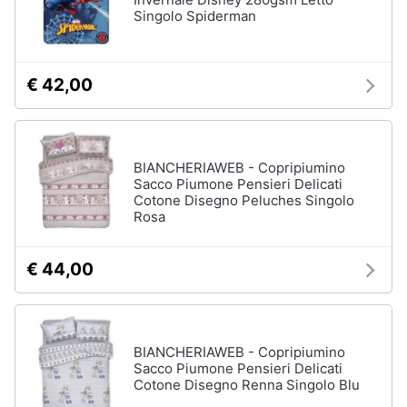
Singolo Spiderman
Sveglia
Orologi
da
parete
€ 42,00
Carta
da
parati
Tende
BIANCHERIAWEB - Copripiumino
Sacco Piumone Pensieri Delicati
Vedi
Cotone Disegno Peluches Singolo
tutti
Rosa
€ 44,00
Tessili
Tende
da
sole
BIANCHERIAWEB - Copripiumino
Sacco Piumone Pensieri Delicati
Tende
Cotone Disegno Renna Singolo Blu
Materasso