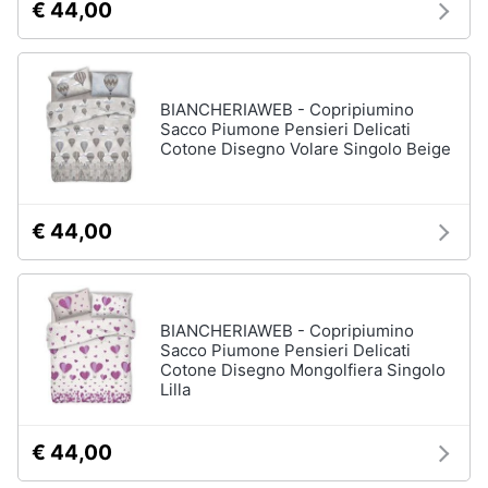
€ 44,00
Arredamento
da
BIANCHERIAWEB - Copripiumino
esterno
Sacco Piumone Pensieri Delicati
Piscine
Cotone Disegno Volare Singolo Beige
Piscine
fuori
terra
€ 44,00
Casette
in
legno
Gazebo
BIANCHERIAWEB - Copripiumino
Sacco Piumone Pensieri Delicati
Vedi
Cotone Disegno Mongolfiera Singolo
tutti
Lilla
€ 44,00
Lavanderia