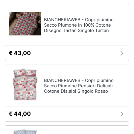
Assistenza
Box
clienti
doccia
BIANCHERIAWEB - Copripiumino
Vasca
Sacco Piumone In 100% Cotone
Esci
da
Disegno Tartan Singolo Tartan
bagno
Piatto
doccia
€ 43,00
Vedi
tutti
BIANCHERIAWEB - Copripiumino
Sacco Piumone Pensieri Delicati
Ingresso
Cotone Dis.alpi Singolo Rosso
Appendiabiti
Scarpiera
€ 44,00
Mobili
ingresso
Librerie