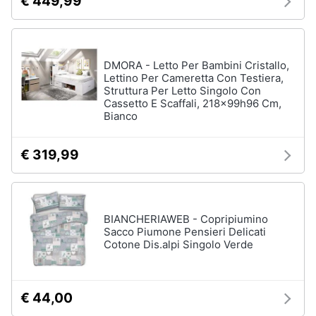
€ 449,99
Animali
Studio
DMORA - Letto Per Bambini Cristallo,
e
Motori
Lettino Per Cameretta Con Testiera,
ufficio
Struttura Per Letto Singolo Con
Lampadari
Cassetto E Scaffali, 218x99h96 Cm,
Libri,
Bianco
Scrivania
cd
e
Sedie
dvd
ufficio
€ 319,99
Scrivania
ufficio
Festività
e
Vedi
ricorrenze
BIANCHERIAWEB - Copripiumino
tutti
Sacco Piumone Pensieri Delicati
Cotone Dis.alpi Singolo Verde
Promozioni
Bagno
Servizi
€ 44,00
Mobili
bagno