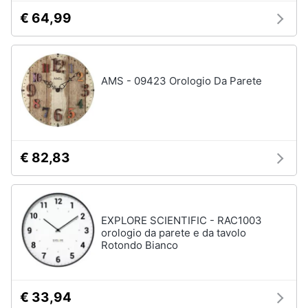
€ 64,99
Arredamento
da
esterno
AMS - 09423 Orologio Da Parete
Piscine
Piscine
fuori
terra
Casette
€ 82,83
in
legno
Gazebo
EXPLORE SCIENTIFIC - RAC1003
Vedi
orologio da parete e da tavolo
tutti
Rotondo Bianco
Lavanderia
€ 33,94