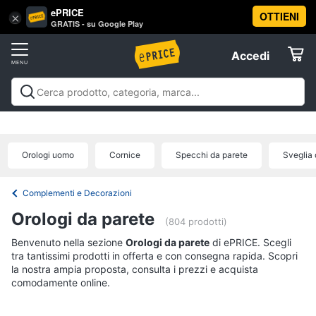
ePRICE
OTTIENI
Vai
×
Accedi
GRATIS - su Google Play
al
Registrati
menu
Accedi
Arredo
Offerte
Soggiorno
Arredo
Soggiorno
Cucina e sala da pranzo
Camera da
Elettrodomestici
letto
Cameretta
Studio e
Divani
ufficio
Bagno
Ingresso
Mobili
Complementi e
Divano
Orologi uomo
Cornice
Specchi da parete
Sveglia 
decorazioni
Tessili
Illuminazione
Arredamento da
letto
Informatica
esterno
Lavanderia
Offerte
Lampadari
Complementi e Decorazioni
Telefonia
Tende
Orologi da parete
(804 prodotti)
Vedi
Benvenuto nella sezione
Tv
Orologi da parete
di ePRICE. Scegli
tutti
tra tantissimi prodotti in offerta e con consegna rapida. Scopri
e
la nostra ampia proposta, consulta i prezzi e acquista
Home
comodamente online.
Cinema
Cucina