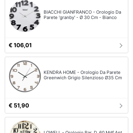
Vedi
tutti
BIACCHI GIANFRANCO - Orologio Da
Parete 'granby' - Ø 30 Cm - Bianco
Mobili
Mobili
€ 106,01
bagno
Divani
Divano
letto
KENDRA HOME - Orologio Da Parete
Greenwich Grigio Silenzioso Ø35 Cm
Comodini
Vedi
tutti
€ 51,90
Complementi
e
decorazioni
LOWELL - Orologio Par. D. 60 Mdf Ant.