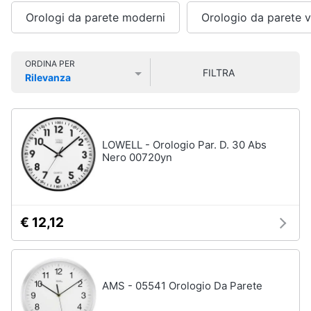
e
Smart
sala
Orologi da parete moderni
Orologio da parete v
home
da
pranzo
Lampadari
Videogiochi
ORDINA PER
FILTRA
Tavolo
Rilevanza
Prezzo più basso
Prezzo più alto
Valutazioni
Sedie
Audio
e
Tavolo
musica
allungabile
LOWELL - Orologio Par. D. 30 Abs
Vedi
Nero 00720yn
Clima
tutti
Arredo
€ 12,12
Camera
da
Brico
letto
e
Giardinaggio
Sveglia
AMS - 05541 Orologio Da Parete
Comodini
Salute
Materasso