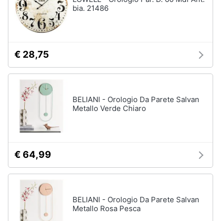
bia. 21486
Sveglia
Orologi
da
parete
€ 28,75
Carta
da
parati
Tende
BELIANI - Orologio Da Parete Salvan
Vedi
Metallo Verde Chiaro
tutti
€ 64,99
Tessili
Tende
da
sole
BELIANI - Orologio Da Parete Salvan
Tende
Metallo Rosa Pesca
Materasso