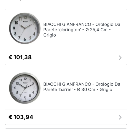
Assistenza
Box
clienti
doccia
Vasca
BIACCHI GIANFRANCO - Orologio Da
Esci
da
Parete 'clarington' - Ø 25,4 Cm -
bagno
Grigio
Piatto
doccia
€ 101,38
Vedi
tutti
BIACCHI GIANFRANCO - Orologio Da
Ingresso
Parete 'barrie' - Ø 30 Cm - Grigio
Appendiabiti
Scarpiera
Mobili
€ 103,94
ingresso
Librerie