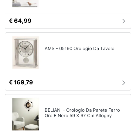
matrimoniale
Copridivano
€ 64,99
Vedi
tutti
AMS - 05190 Orologio Da Tavolo
Illuminazione
Philips
illuminazione
selction
€ 169,79
Lampadari
Lampadari
moderni
Lampada
di
BELIANI - Orologio Da Parete Ferro
sale
Oro E Nero 59 X 67 Cm Allogny
Vedi
tutti