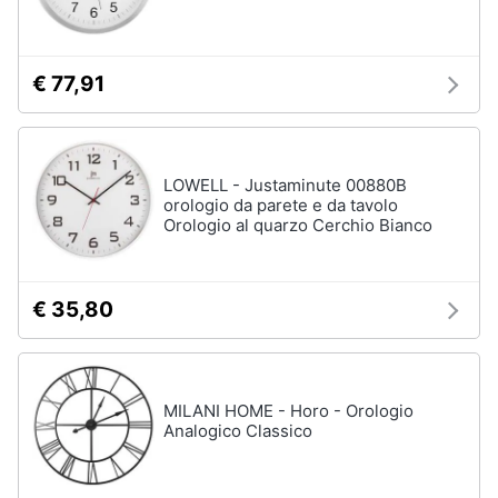
matrimoniale
e
igiene
Letto
matrimoniale
€ 77,91
Beauty
Vedi
tutti
Giocattoli
LOWELL - Justaminute 00880B
orologio da parete e da tavolo
Prima
Cameretta
Orologio al quarzo Cerchio Bianco
infanzia
Cavallo
a
dondolo
Fotografia
€ 35,80
Fasciatoio
Letti
Casalinghi
a
castello
MILANI HOME - Horo - Orologio
Abbigliamento
Peluche
Analogico Classico
Vedi
Sport
tutti