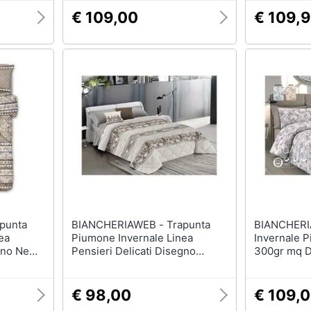
€ 109,00
€ 109,
BIANCHERIAWEB - Trapunta
BIANCHERIAWEB 
ea
Piumone Invernale Linea
Invernale P
egno New
Pensieri Delicati Disegno
300gr mq D
eige
Gnomi Matrimoniale Beige
Matrimonia
€ 98,00
€ 109,