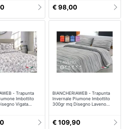
90
€ 98,00
- Trapunta
BIANCHERIAWEB - Trapunta
iumone Imbottito
Invernale Piumone Imbottito
isegno Vigata
300gr mq Disegno Laveno
le Beige
Matrimoniale Arancio
00
€ 109,90