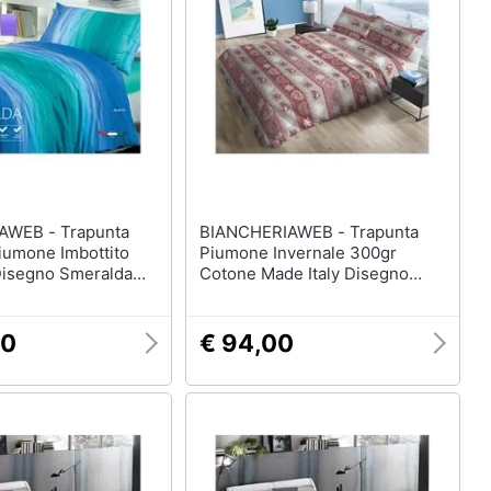
Mobili bagno
Divani
Divano letto
Comodini
Vedi tutti
Arredamento da esterno
- Trapunta
BIANCHERIAWEB - Trapunta
elction
Piscine
iumone Imbottito
Piumone Invernale 300gr
isegno Smeralda
Cotone Made Italy Disegno
Piscine fuori terra
le Verde
Stelvio Matrimoniale Stelvio
Casette in legno
90
€ 94,00
Gazebo
Vedi tutti