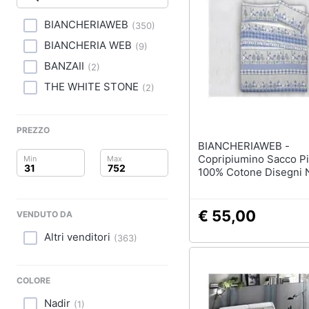
Clima
Lampadari
Scrivania
BIANCHERIAWEB
(
350
)
Arredo
Sedie ufficio
BIANCHERIA WEB
(
9
)
Scrivania ufficio
Brico e Giardinaggio
BANZAII
(
2
)
THE WHITE STONE
Vedi tutti
(
2
)
Salute e igiene
Beauty
PREZZO
Complementi e deco
BIANCHERIAWEB -
Sveglia
Giocattoli
Copripiumino Sacco 
100% Cotone Disegni N
Orologi da parete
Invernali Renne Cuori
Prima infanzia
Carta da parati
Matrimoniale Oliver A
€ 55,00
Tende
VENDUTO DA
Fotografia
Altri venditori
(
363
)
Vedi tutti
Casalinghi
Abbigliamento
COLORE
Lavanderia
Nadir
(
1
)
Portabiancheria