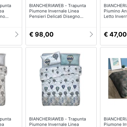
BIANCHERIAWEB - Trapunta
BIANCHERIAWEB
ea
Piumone Invernale Linea
Piumino An
gno
Pensieri Delicati Disegno
Letto Inver
oniale
Chalet Matrimoniale Beige
300gr Bian
Matrimonial
€ 98,00
€ 47,00
BIANCHERIAWEB - Trapunta
BIANCHERIAWEB 
ea
Piumone Invernale Linea
Piumone In