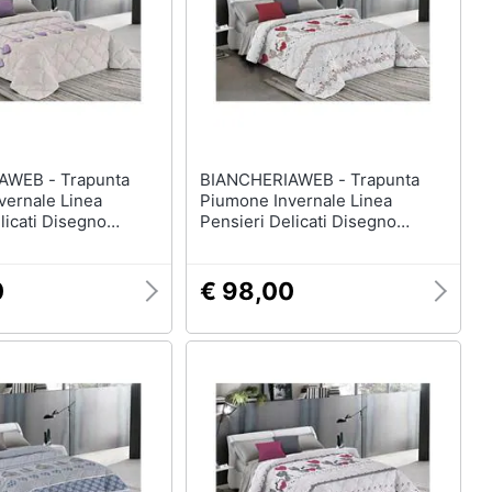
- Trapunta
BIANCHERIAWEB - Trapunta
vernale Linea
Piumone Invernale Linea
licati Disegno
Pensieri Delicati Disegno
so Matrimoniale
Gattini Matrimoniale Beige
0
€ 98,00