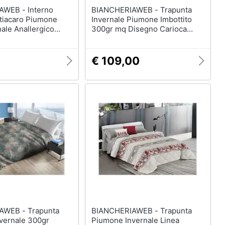
 - Interno
BIANCHERIAWEB - Trapunta
tiacaro Piumone
Invernale Piumone Imbottito
nale Anallergico
300gr mq Disegno Carioca
co Lavabile
Matrimoniale Rubino
e Invernale
€ 109,00
- Trapunta
BIANCHERIAWEB - Trapunta
vernale 300gr
Piumone Invernale Linea