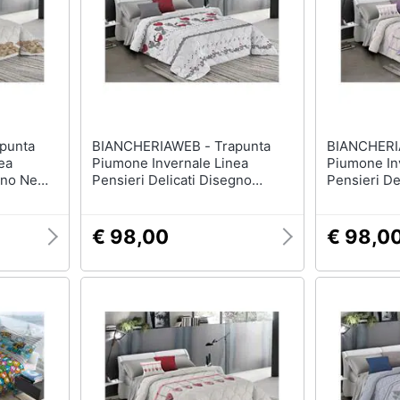
BIANCHERIAWEB - Trapunta
BIANCHERIAWEB 
ea
Piumone Invernale Linea
Piumone In
egno New
Pensieri Delicati Disegno
Pensieri De
eige
Gattini Matrimoniale Rosso
Cuore Appe
Lilla
€ 98,00
€ 98,0