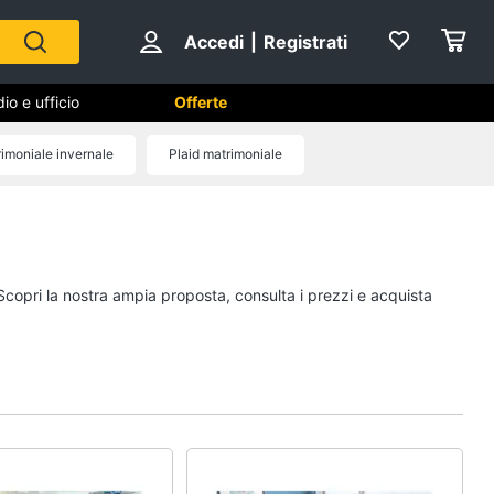
Accedi
|
Registrati
io e ufficio
Offerte
imoniale invernale
Plaid matrimoniale
Cameretta
Cavallo a dondolo
Fasciatoio
 Scopri la nostra ampia proposta, consulta i prezzi e acquista
le
Letti a castello
Peluche
Vedi tutti
Mobili