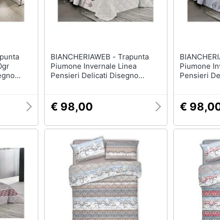
BIANCHERIAWEB - Trapunta
BIANCHERIAWEB 
0gr
Piumone Invernale Linea
Piumone In
egno
Pensieri Delicati Disegno
Pensieri De
oji
Cuore Appeso Matrimoniale
Chalet Matr
Rosso
€ 98,00
€ 98,0