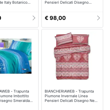
e Italy Botanico
Pensieri Delicati Disegno
imoniale Verde
Gnomi Matrimoniale Rosso
0
€ 98,00
- Trapunta
BIANCHERIAWEB - Trapunta
iumone Imbottito
Piumone Invernale Linea
isegno Smeralda
Pensieri Delicati Disegno New
le Arancio
Tirolo Matrimoniale Rosso