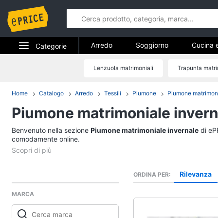
Arredo
Soggiorno
Cucina 
Categorie
Bagno
Ingresso
Mobili
Elettrodomestici
Lenzuola matrimoniali
Trapunta matr
Arredo
Arredamento da esterno
Lavande
Informatica
Home
Catalogo
Arredo
Tessili
Piumone
Piumone matrimon
Soggiorno
Piumone matrimoniale invern
Telefonia
Divani
Divano letto
Benvenuto nella sezione
Tv e Home Cinema
Piumone matrimoniale invernale
di ePR
Lampadari
comodamente online.
Smart home
Tende
Vedi tutti
Videogiochi
Rilevanza
ORDINA PER
MARCA
Audio e musica
Studio e ufficio