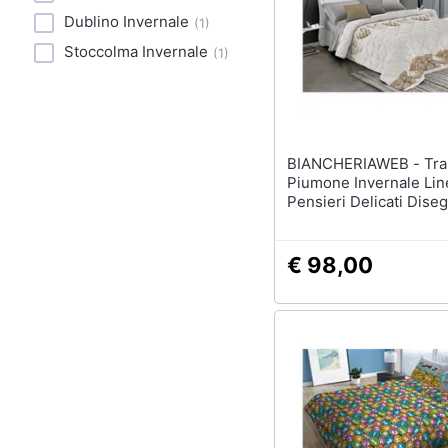
Sport
Dublino Invernale
(
1
)
Lavatoio
Animali
Stoccolma Invernale
(
1
)
Mobili lavanderia
Armadio portascope
Motori
Vedi tutti
Libri, cd e dvd
BIANCHERIAWEB - Trapunta
Festività e ricorrenze
Piumone Invernale Lin
Pensieri Delicati Dis
Orsetti Matrimoniale B
Promozioni
€ 98,00