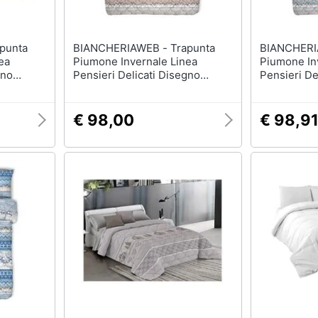
BIANCHERIAWEB - Trapunta
BIANCHERIAWEB 
ea
Piumone Invernale Linea
Piumone In
gno
Pensieri Delicati Disegno
Pensieri De
osso
Inverno Polare Matrimoniale
Inverno Pol
Beige
Rosso
€ 98,00
€ 98,9