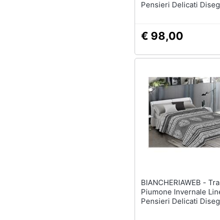
Pensieri Delicati Dise
Volare Beige Matrimon
Beige
€ 98,00
BIANCHERIAWEB - Trapunta
Piumone Invernale Lin
Pensieri Delicati Dis
Tirolo Matrimoniale Gr