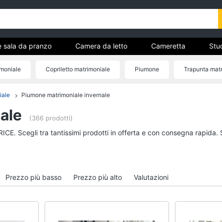
e sala da pranzo
Camera da letto
Cameretta
Stud
Complementi e decorazioni
Tessili
Illuminazione
imoniale
Copriletto matrimoniale
Piumone
Trapunta matr
ria
iale
Piumone matrimoniale invernale
Cucina e sala da pranzo
Camera da letto
ale
Lampadari
Sveglia
(366 prodotti)
Tavolo
Comodini
ICE. Scegli tra tantissimi prodotti in offerta e con consegna rapida.
Sedie
Materasso matrimonia
Tavolo allungabile
Letto matrimoniale
Vedi tutti
Vedi tutti
Prezzo più basso
Prezzo più alto
Valutazioni
Bagno
Ingresso