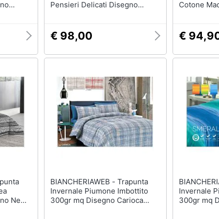
gno
Pensieri Delicati Disegno
Cotone Mad
iale
Volare Azzurro Matrimoniale
Ginko Matr
Azzurro
€ 98,00
€ 94,9
BIANCHERIAWEB - Trapunta
BIANCHERIAWEB 
ea
Invernale Piumone Imbottito
Invernale P
egno New
300gr mq Disegno Carioca
300gr mq D
igio
Matrimoniale Blu
Matrimonia