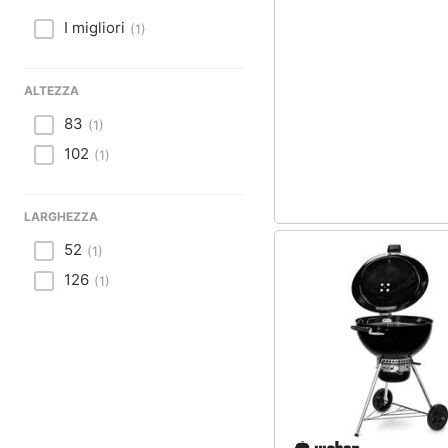
Sport
Lavatoio
I migliori
(
1
)
Animali
Mobili lavanderia
Armadio portascope
ALTEZZA
Motori
83
Vedi tutti
(
1
)
Libri, cd e dvd
102
(
1
)
Festività e ricorrenze
LARGHEZZA
Promozioni
52
(
1
)
126
(
1
)