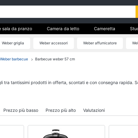
e sala da pranzo
Camera da letto
Cameretta
Stud
Complementi e decorazioni
Tessili
Illuminazione
Weber griglia
Weber accessori
Weber affumicatore
We
ria
Weber barbecue
Barbecue weber 57 cm
Cucina e sala da pranzo
Camera da letto
Lampadari
Sveglia
Tavolo
Comodini
i tra tantissimi prodotti in offerta, scontati e con consegna rapida. 
Sedie
Materasso matrimonia
Tavolo allungabile
Letto matrimoniale
Vedi tutti
Vedi tutti
Prezzo più basso
Prezzo più alto
Valutazioni
Bagno
Ingresso