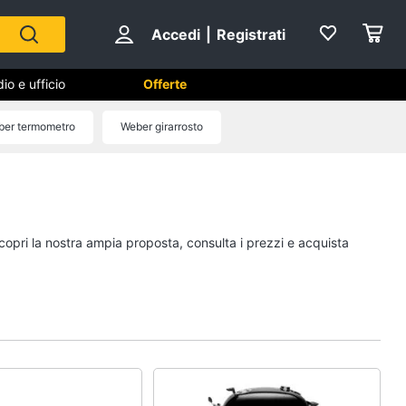
Accedi
|
Registrati
io e ufficio
Offerte
ber termometro
Weber girarrosto
Cameretta
Cavallo a dondolo
Fasciatoio
Scopri la nostra ampia proposta, consulta i prezzi e acquista
le
Letti a castello
Peluche
Vedi tutti
Mobili