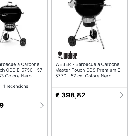
Mobili bagno
Divani
Divano letto
Comodini
Vedi tutti
Arredamento da esterno
WEBER - Barbecue a Carbone
elction
Piscine
ch GBS E-5750 - 57
Master-Touch GBS Premium E-
3 Colore Nero
5770 - 57 cm Colore Nero
Piscine fuori terra
Casette in legno
1 recensione
€ 398,82
Gazebo
19
Vedi tutti