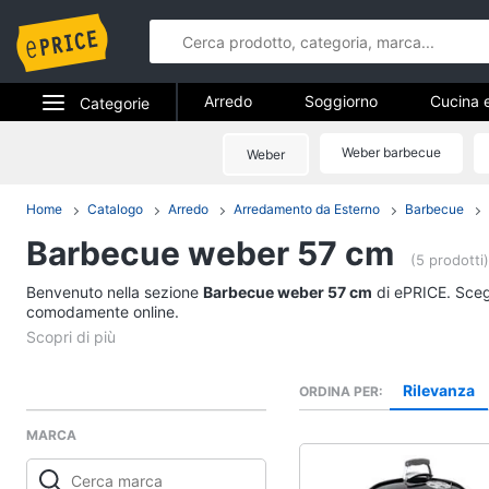
Arredo
Soggiorno
Cucina 
Categorie
Bagno
Ingresso
Mobili
Elettrodomestici
Weber barbecue
Weber
Arredo
Arredamento da esterno
Lavande
Informatica
Home
Catalogo
Arredo
Arredamento da Esterno
Barbecue
Soggiorno
Barbecue weber 57 cm
Telefonia
Divani
(5 prodotti)
Divano letto
Benvenuto nella sezione
Tv e Home Cinema
Barbecue weber 57 cm
di ePRICE. Scegl
Lampadari
comodamente online.
Smart home
Tende
Vedi tutti
Videogiochi
Rilevanza
ORDINA PER
MARCA
Audio e musica
Studio e ufficio