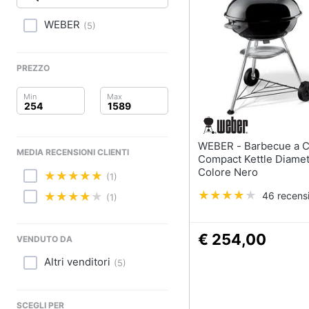
Clima
Lampadari
Scrivania
WEBER
(
5
)
Arredo
Sedie ufficio
Scrivania ufficio
Brico e Giardinaggio
PREZZO
Vedi tutti
Salute e igiene
Beauty
Complementi e deco
WEBER - Barbecue a Carbone
MEDIA RECENSIONI CLIENTI
Sveglia
Giocattoli
Compact Kettle Diame
Colore Nero
Orologi da parete
(1)
Prima infanzia
Carta da parati
46 recensi
(1)
Tende
Fotografia
€ 254,00
VENDUTO DA
Vedi tutti
Casalinghi
Altri venditori
(
5
)
Abbigliamento
Lavanderia
SCEGLI PER
Portabiancheria