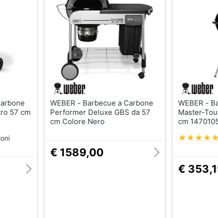
Mobili bagno
Appendiabiti
Box doccia
Scarpiera
Vasca da bagno
Mobili ingresso
Piatto doccia
Librerie
Vedi tutti
Vedi tutti
razioni
Tessili
Illuminazione
WEBER - Barbecue a Carbone
WEBER - Barbecue a Carbone
Tende da sole
Philips illuminazione s
tro 57 cm
Performer Deluxe GBS da 57
Master-Tou
cm Colore Nero
cm 1470105
Tende
Lampadari
Materasso matrimoniale
Lampadari moderni
oni
€ 1589,00
Copridivano
Lampada di sale
€ 353,
Vedi tutti
Vedi tutti