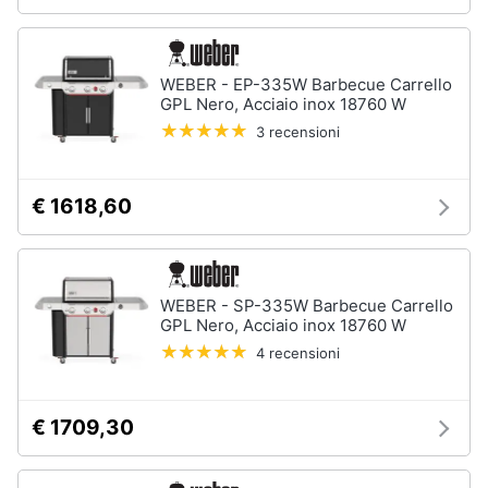
Arredamento
WEBER - EP-335W Barbecue Carrello
da
GPL Nero, Acciaio inox 18760 W
esterno
3 recensioni
Piscine
Piscine
fuori
€ 1618,60
terra
Casette
in
legno
WEBER - SP-335W Barbecue Carrello
Gazebo
GPL Nero, Acciaio inox 18760 W
4 recensioni
Vedi
tutti
€ 1709,30
Lavanderia