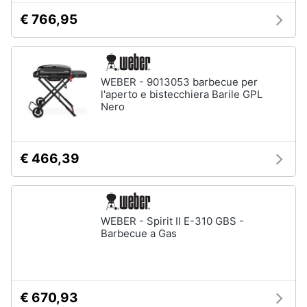
matrimoniale
€ 766,95
Copridivano
Vedi
tutti
WEBER - 9013053 barbecue per
l'aperto e bistecchiera Barile GPL
Nero
Illuminazione
Philips
illuminazione
€ 466,39
selction
Lampadari
Lampadari
moderni
WEBER - Spirit II E-310 GBS -
Barbecue a Gas
Lampada
di
sale
Vedi
€ 670,93
tutti