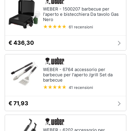
Assistenza
Box
WEBER - 1500207 barbecue per
clienti
doccia
l'aperto e bistecchiera Da tavolo Gas
Nero
Vasca
Esci
da
61 recensioni
bagno
Piatto
€ 436,30
doccia
Vedi
tutti
WEBER - 6764 accessorio per
barbecue per l'aperto /grill Set da
barbecue
Ingresso
41 recensioni
Appendiabiti
€ 71,93
Scarpiera
Mobili
ingresso
Librerie
WEBER - 6202 accessorio per