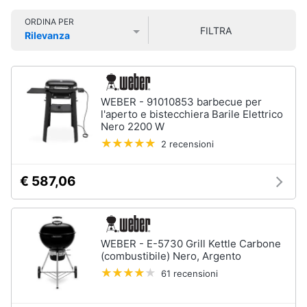
e
Smart
sala
ORDINA PER
home
da
FILTRA
pranzo
Rilevanza
Prezzo più basso
Prezzo più alto
Valutazioni
Lampadari
Videogiochi
Tavolo
Sedie
Audio
WEBER - 91010853 barbecue per
e
l'aperto e bistecchiera Barile Elettrico
Tavolo
musica
Nero 2200 W
allungabile
2 recensioni
Vedi
Clima
tutti
€ 587,06
Arredo
Camera
da
Brico
WEBER - E-5730 Grill Kettle Carbone
letto
e
(combustibile) Nero, Argento
Giardinaggio
Sveglia
61 recensioni
Comodini
Salute
Materasso