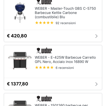
Portabiancheria
WEBER - Master-Touch GBS C-5750
Lavatoio
Barbecue Kettle Carbone
Mobili
(combustibile) Blu
lavanderia
92 recensioni
Armadio
portascope
€ 420,80
Vedi
tutti
WEBER - E-425W Barbecue Carrello
GPL Nero, Acciaio inox 16890 W
6 recensioni
€ 1377,80
WEBER - 1501260 barbecue per