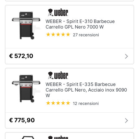
Animali
WEBER - Spirit E-310 Barbecue
Studio
Carrello GPL Nero 7000 W
e
Motori
ufficio
27 recensioni
Lampadari
Libri,
Scrivania
cd
€ 572,10
e
Sedie
dvd
ufficio
Scrivania
ufficio
Festività
WEBER - Spirit E-335 Barbecue
e
Carrello GPL Nero, Acciaio inox 9090
Vedi
W
ricorrenze
tutti
12 recensioni
Promozioni
€ 775,90
Bagno
Servizi
Mobili
bagno