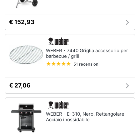
Sveglia
Orologi
€ 152,93
da
parete
Carta
da
parati
WEBER - 7440 Griglia accessorio per
Tende
barbecue / grill
51 recensioni
Vedi
tutti
€ 27,06
Tessili
Tende
WEBER - E-310, Nero, Rettangolare,
da
sole
Acciaio inossidabile
Tende
Materasso