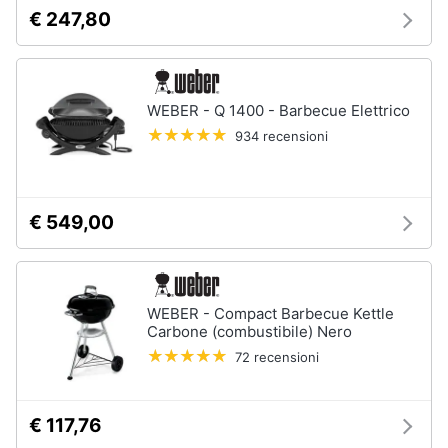
matrimoniale
e
€ 247,80
igiene
Letto
matrimoniale
Beauty
Vedi
WEBER - Q 1400 - Barbecue Elettrico
tutti
934 recensioni
Giocattoli
Prima
Cameretta
infanzia
€ 549,00
Cavallo
a
dondolo
Fotografia
Fasciatoio
WEBER - Compact Barbecue Kettle
Letti
Casalinghi
Carbone (combustibile) Nero
a
castello
72 recensioni
Abbigliamento
Peluche
€ 117,76
Vedi
Sport
tutti