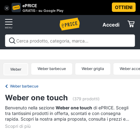
ePRICE
OTTIENI
Vai
×
Accedi
GRATIS - su Google Play
al
Registrati
menu
Accedi
Arredo
Offerte
Soggiorno
Arredo
Soggiorno
Cucina e sala da pranzo
Camera da
Elettrodomestici
letto
Cameretta
Studio e
Divani
ufficio
Bagno
Ingresso
Mobili
Complementi e
Divano
Weber barbecue
Weber griglia
Weber acce
Weber
decorazioni
Tessili
Illuminazione
Arredamento da
letto
Informatica
esterno
Lavanderia
Offerte
Lampadari
Weber barbecue
Telefonia
Tende
Weber one touch
(379 prodotti)
Vedi
Tv
Benvenuto nella sezione
Weber one touch
di ePRICE. Scegli
tutti
tra tantissimi prodotti in offerta, scontati e con consegna
e
rapida. Scopri la nostra ampia proposta, consulta i prezzi e
Home
acquista comodamente online.
Cinema
Cucina