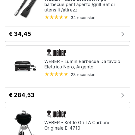
barbecue per l'aperto /grill Set di
Vedi
utensili /attrezzi
tutti
34 recensioni
€ 34,45
Mobili
Mobili
bagno
Divani
WEBER - Lumin Barbecue Da tavolo
Elettrico Nero, Argento
Divano
letto
23 recensioni
Comodini
Vedi
€ 284,53
tutti
WEBER - Kettle Grill A Carbone
Complementi
Originale E-4710
e
decorazioni