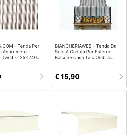
Mobili bagno
Divani
Divano letto
Comodini
Vedi tutti
- Tenda Per
BIANCHERIAWEB - Tenda Da
c Antirumore
Sole A Caduta Per Esterno
 Twist - 125x240
Balcone Casa Telo Ombra
Arredamento da esterno
Modello Costarica 150x290
elction
Piscine
Verde
0
€ 15,90
Piscine fuori terra
Casette in legno
Gazebo
Vedi tutti