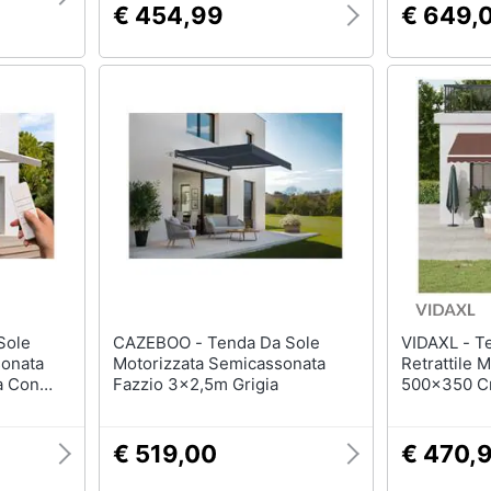
€ 454,99
€ 649,
CAZEBOO - Tenda Da Sole
VIDAXL - Tenda Da Sole
sonata
Motorizzata Semicassonata
Retrattile 
a Con
Fazzio 3x2,5m Grigia
500x350 
€ 519,00
€ 470,