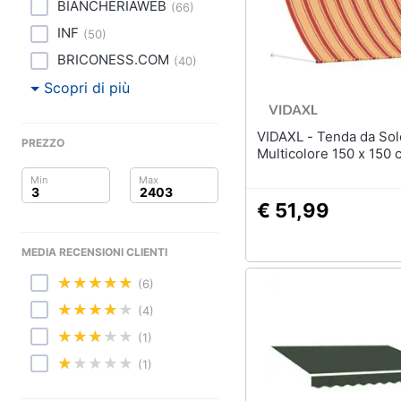
Clima
Lampadari
BIANCHERIAWEB
(
66
)
Scrivania
INF
(
50
)
Arredo
Sedie ufficio
BRICONESS.COM
(
40
)
Scrivania ufficio
Brico e Giardinaggio
Scopri di più
Vedi tutti
Salute e igiene
VIDAXL - Tenda da Sole
PREZZO
Multicolore 150 x 150 
Beauty
Complementi e deco
Sveglia
Giocattoli
€ 51,99
Orologi da parete
Prima infanzia
Carta da parati
MEDIA RECENSIONI CLIENTI
Tende
Fotografia
(6)
(4)
Vedi tutti
Casalinghi
(1)
Abbigliamento
(1)
Lavanderia
Portabiancheria