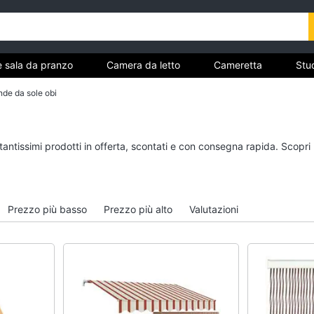
e sala da pranzo
Camera da letto
Cameretta
Stud
Complementi e decorazioni
Tessili
Illuminazione
nde da sole obi
ria
Cucina e sala da pranzo
Camera da letto
tantissimi prodotti in offerta, scontati e con consegna rapida. Scopri
Lampadari
Sveglia
Tavolo
Comodini
Sedie
Materasso matrimonia
Prezzo più basso
Prezzo più alto
Valutazioni
Tavolo allungabile
Letto matrimoniale
Vedi tutti
Vedi tutti
Bagno
Ingresso