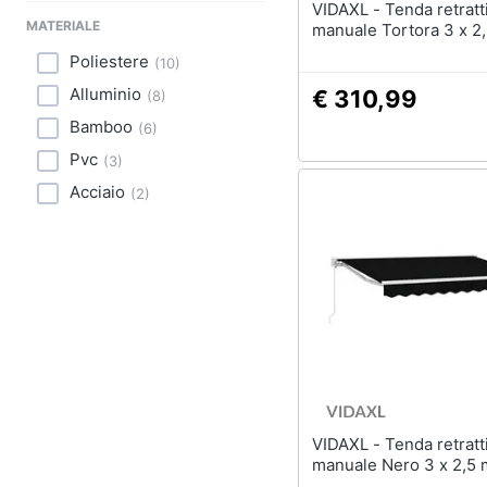
VIDAXL - Tenda retrattile
MATERIALE
manuale Tortora 3 x 2
Poliestere
(
10
)
Alluminio
€ 310,99
(
8
)
Bamboo
(
6
)
Pvc
(
3
)
Acciaio
(
2
)
VIDAXL - Tenda retrattile
manuale Nero 3 x 2,5 