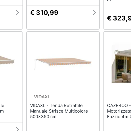
€ 310,99
€ 323,
VIDAXL - Tenda Retrattile
CAZEBOO - Tenda Da So
 m
Manuale Strisce Multicolore
Motorizzat
500x350 cm
Fazzio 4m 
Telo Beige