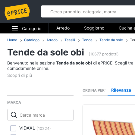
Arredo
Soggiorno
Cucina 
Categorie
Bagno
Ingresso
Mobili
Elettrodomestici
Home
Catalogo
Arredo
Tessili
Tende
Tende da sole
Te
Arredo
Arredamento da esterno
Lavande
Tende da sole obi
Informatica
(10677 prodotti)
Soggiorno
Benvenuto nella sezione
Tende da sole obi
di ePRICE. Scegli tra 
Telefonia
comodamente online.
Divani
Divano letto
Tv e Home Cinema
Lampadari
Rilevanza
ORDINA PER
Smart home
Tende
MARCA
Vedi tutti
Videogiochi
Audio e musica
Studio e ufficio
VIDAXL
(
10224
)