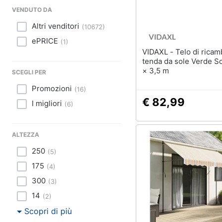
Sport
VENDUTO DA
Lavatoio
Animali
Altri venditori
(
10672
)
Mobili lavanderia
ePRICE
Armadio portascope
(
1
)
Motori
VIDAXL - Telo di ricambio per
tenda da sole Verde S
Vedi tutti
Libri, cd e dvd
× 3,5 m
SCEGLI PER
Promozioni
(
16
)
Festività e ricorrenze
€ 82,99
I migliori
(
6
)
Promozioni
ALTEZZA
250
(
5
)
175
(
4
)
300
(
3
)
14
(
2
)
Scopri di più