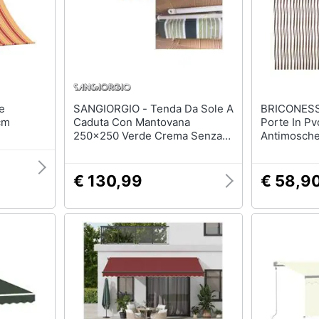
Mobili bagno
Appendiabiti
Box doccia
Scarpiera
Vasca da bagno
Mobili ingresso
Piatto doccia
Librerie
Vedi tutti
Vedi tutti
SANGIORGIO - Tenda Da Sole A
BRICONESS.COM 
cm
Caduta Con Mantovana
Porte In Pv
250x250 Verde Crema Senza
Antimosche
razioni
Tessili
Illuminazione
Cassonetto
Cm. Brown
Tende da sole
Philips illuminazione s
€ 130,99
€ 58,9
Tende
Lampadari
Materasso matrimoniale
Lampadari moderni
Copridivano
Lampada di sale
Vedi tutti
Vedi tutti