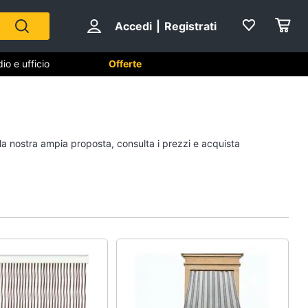
Accedi
|
Registrati
io e ufficio
Offerte
Cameretta
 la nostra ampia proposta, consulta i prezzi e acquista
Cavallo a dondolo
Fasciatoio
le
Letti a castello
Peluche
Vedi tutti
Mobili