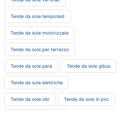
Sveglia
Orologi
Tende da sole tempotest
da
parete
Tende da sole motorizzate
Carta
da
parati
Tende da sole per terrazzo
Tende
Vedi
Tende da sole parà
Tende da sole gibus
tutti
Tende da sole elettriche
Tessili
Tende da sole obi
Tende da sole in pvc
Tende
da
sole
Tende da sole bricofer
Tende
Materasso