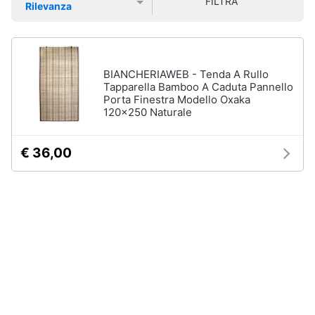
e
FILTRA
Rilevanza
Smart
sala
Prezzo più basso
Prezzo più alto
Valutazioni
home
da
pranzo
Lampadari
Videogiochi
BIANCHERIAWEB - Tenda A Rullo
Tavolo
Tapparella Bamboo A Caduta Pannello
Sedie
Porta Finestra Modello Oxaka
Audio
120x250 Naturale
e
Tavolo
musica
allungabile
€ 36,00
Vedi
Clima
tutti
Arredo
Camera
da
Brico
letto
e
Giardinaggio
Sveglia
Comodini
Salute
Materasso