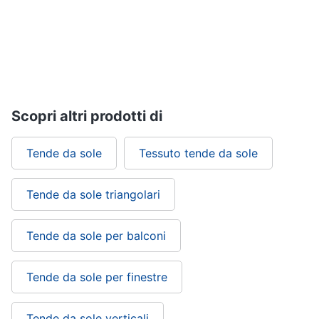
Vedi
tutti
Mobili
Mobili
Scopri altri prodotti di
bagno
Divani
Tende da sole
Tessuto tende da sole
Divano
letto
Comodini
Tende da sole triangolari
Vedi
tutti
Tende da sole per balconi
Tende da sole per finestre
Complementi
e
decorazioni
Tende da sole verticali