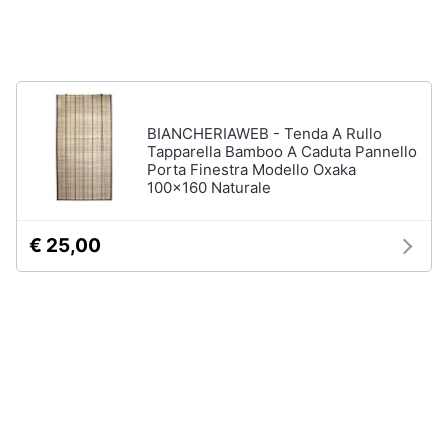
Animali
Studio
e
Motori
ufficio
BIANCHERIAWEB - Tenda A Rullo
Lampadari
Libri,
Tapparella Bamboo A Caduta Pannello
Scrivania
Porta Finestra Modello Oxaka
cd
100x160 Naturale
e
Sedie
dvd
ufficio
€ 25,00
Scrivania
ufficio
Festività
e
Vedi
ricorrenze
tutti
Promozioni
Bagno
Servizi
Mobili
bagno