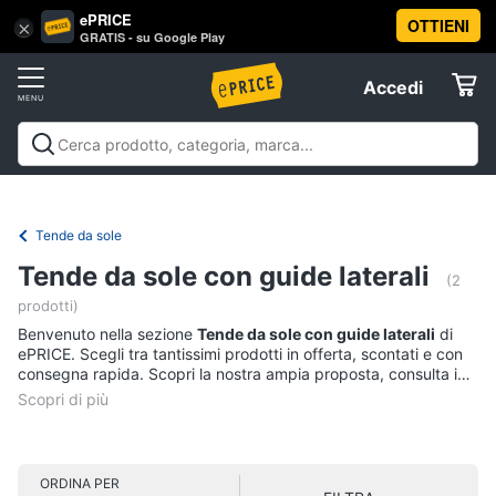
ePRICE
OTTIENI
Vai
×
Accedi
GRATIS - su Google Play
al
Registrati
menu
Accedi
Arredo
Offerte
Soggiorno
Arredo
Soggiorno
Cucina e sala da pranzo
Camera da
Elettrodomestici
letto
Cameretta
Studio e
Divani
ufficio
Bagno
Ingresso
Mobili
Complementi e
Tende da sole
Divano
decorazioni
Tessili
Illuminazione
Arredamento da
letto
Informatica
Tende da sole con guide laterali
esterno
Lavanderia
Offerte
(2
Lampadari
prodotti)
Telefonia
Tende
Benvenuto nella sezione
Tende da sole con guide laterali
di
ePRICE. Scegli tra tantissimi prodotti in offerta, scontati e con
Vedi
consegna rapida. Scopri la nostra ampia proposta, consulta i
Tv
tutti
prezzi e acquista comodamente online.
e
Home
Cinema
Cucina
ORDINA PER