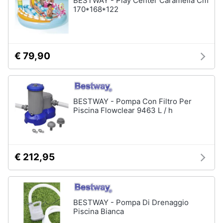
BESTWAY - Play Center Caramella Cm
170*168*122
Sveglia
Orologi
da
parete
€ 79,90
Carta
da
parati
Tende
BESTWAY - Pompa Con Filtro Per
Vedi
Piscina Flowclear 9463 L / h
tutti
€ 212,95
Tessili
Tende
da
sole
BESTWAY - Pompa Di Drenaggio
Tende
Piscina Bianca
Materasso