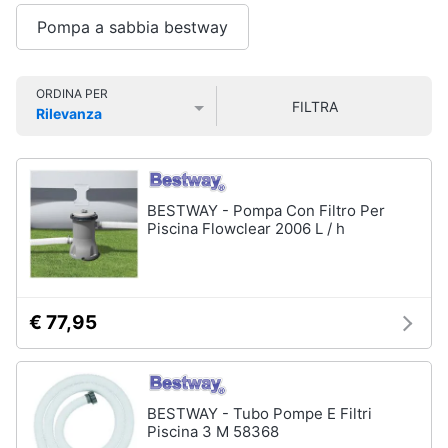
e
Smart
sala
Pompa a sabbia bestway
home
da
pranzo
Lampadari
Videogiochi
ORDINA PER
FILTRA
Tavolo
Rilevanza
Prezzo più basso
Prezzo più alto
Valutazioni
Sedie
Audio
e
Tavolo
musica
allungabile
BESTWAY - Pompa Con Filtro Per
Vedi
Piscina Flowclear 2006 L / h
Clima
tutti
Arredo
€ 77,95
Camera
da
Brico
letto
e
Giardinaggio
Sveglia
BESTWAY - Tubo Pompe E Filtri
Comodini
Piscina 3 M 58368
Salute
Materasso