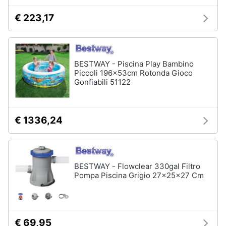
€ 223,17
Animali
Studio
e
Motori
ufficio
BESTWAY - Piscina Play Bambino
Lampadari
Piccoli 196x53cm Rotonda Gioco
Libri,
Gonfiabili 51122
Scrivania
cd
e
Sedie
dvd
ufficio
€ 1336,24
Scrivania
ufficio
Festività
e
Vedi
ricorrenze
tutti
BESTWAY - Flowclear 330gal Filtro
Pompa Piscina Grigio 27x25x27 Cm
Promozioni
Bagno
Servizi
Mobili
€ 69,95
bagno