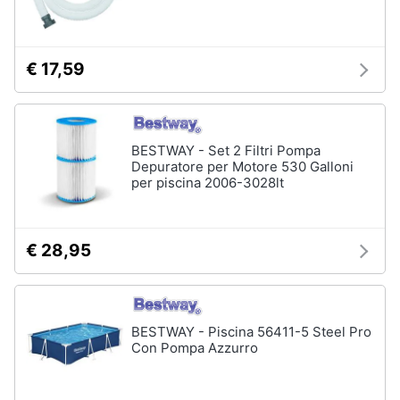
matrimoniale
e
igiene
Letto
matrimoniale
€ 17,59
Beauty
Vedi
tutti
Giocattoli
BESTWAY - Set 2 Filtri Pompa
Depuratore per Motore 530 Galloni
Prima
Cameretta
per piscina 2006-3028lt
infanzia
Cavallo
a
dondolo
Fotografia
€ 28,95
Fasciatoio
Letti
Casalinghi
a
castello
BESTWAY - Piscina 56411-5 Steel Pro
Abbigliamento
Peluche
Con Pompa Azzurro
Vedi
Sport
tutti