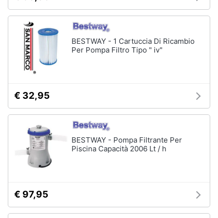
Assistenza
Box
clienti
doccia
Vasca
BESTWAY - 1 Cartuccia Di Ricambio
Esci
da
Per Pompa Filtro Tipo " iv"
bagno
Piatto
doccia
Vedi
€ 32,95
tutti
BESTWAY - Pompa Filtrante Per
Ingresso
Piscina Capacità 2006 Lt / h
Appendiabiti
Scarpiera
Mobili
€ 97,95
ingresso
Librerie