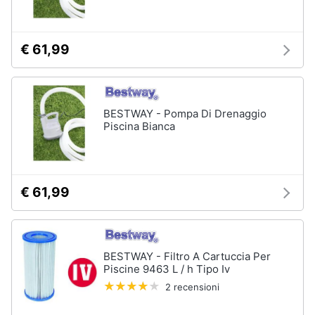
matrimoniale
Copridivano
€ 61,99
Vedi
tutti
BESTWAY - Pompa Di Drenaggio
Illuminazione
Piscina Bianca
Philips
illuminazione
selction
Lampadari
€ 61,99
Lampadari
moderni
Lampada
di
BESTWAY - Filtro A Cartuccia Per
sale
Piscine 9463 L / h Tipo Iv
2 recensioni
Vedi
tutti