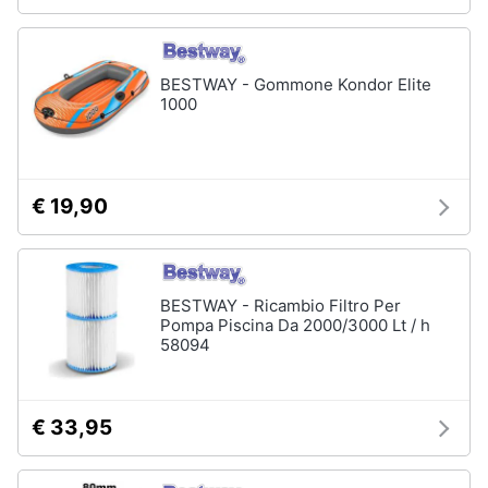
Portabiancheria
Lavatoio
Mobili
BESTWAY - Gommone Kondor Elite
lavanderia
1000
Armadio
portascope
Vedi
tutti
€ 19,90
BESTWAY - Ricambio Filtro Per
Pompa Piscina Da 2000/3000 Lt / h
58094
€ 33,95