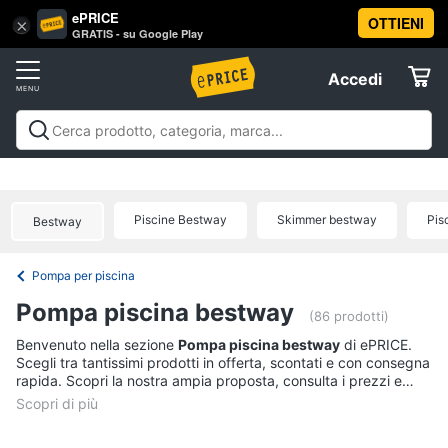
ePRICE
OTTIENI
Vai
×
Accedi
GRATIS - su Google Play
al
Registrati
menu
Accedi
Arredo
Offerte
Soggiorno
Arredo
Soggiorno
Cucina e sala da pranzo
Camera da
Elettrodomestici
letto
Cameretta
Studio e
Divani
ufficio
Bagno
Ingresso
Mobili
Complementi e
Divano
Piscine Bestway
Skimmer bestway
Pis
Bestway
decorazioni
Tessili
Illuminazione
Arredamento da
letto
Informatica
esterno
Lavanderia
Offerte
Lampadari
Pompa per piscina
Telefonia
Tende
Pompa piscina bestway
(86 prodotti)
Vedi
Tv
Benvenuto nella sezione
Pompa piscina bestway
di ePRICE.
tutti
Scegli tra tantissimi prodotti in offerta, scontati e con consegna
e
rapida. Scopri la nostra ampia proposta, consulta i prezzi e
Home
acquista comodamente online.
Cinema
Cucina