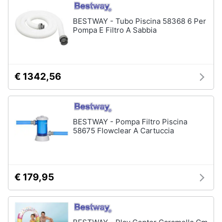
Vedi
tutti
BESTWAY - Tubo Piscina 58368 6 Per
Pompa E Filtro A Sabbia
Mobili
Mobili
€ 1342,56
bagno
Divani
Divano
letto
BESTWAY - Pompa Filtro Piscina
58675 Flowclear A Cartuccia
Comodini
Vedi
tutti
€ 179,95
Complementi
e
decorazioni