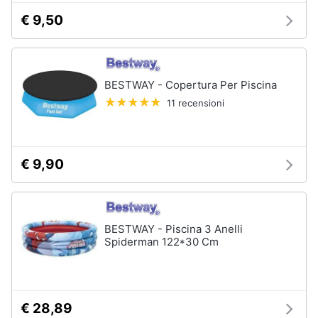
€ 9,50
Arredamento
da
esterno
BESTWAY - Copertura Per Piscina
Piscine
11 recensioni
Piscine
fuori
terra
Casette
€ 9,90
in
legno
Gazebo
BESTWAY - Piscina 3 Anelli
Vedi
Spiderman 122*30 Cm
tutti
Lavanderia
€ 28,89