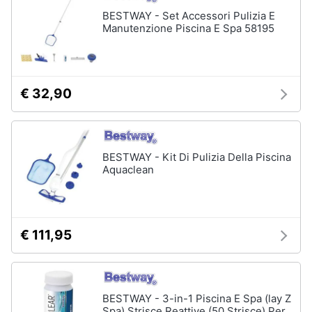
Assistenza
BESTWAY - Set Accessori Pulizia E
Box
clienti
Manutenzione Piscina E Spa 58195
doccia
Vasca
Esci
da
bagno
€ 32,90
Piatto
doccia
Vedi
tutti
BESTWAY - Kit Di Pulizia Della Piscina
Aquaclean
Ingresso
Appendiabiti
€ 111,95
Scarpiera
Mobili
ingresso
Librerie
BESTWAY - 3-in-1 Piscina E Spa (lay Z
Spa) Strisce Reattive (50 Strisce) Per