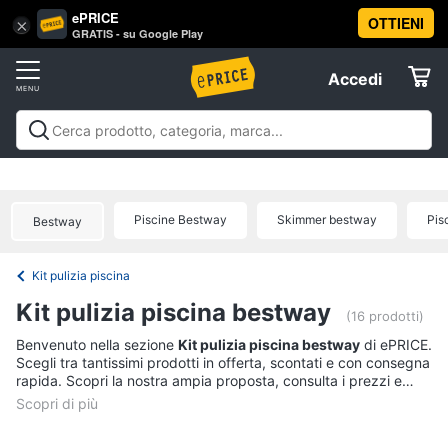
ePRICE
OTTIENI
Vai
×
Accedi
GRATIS - su Google Play
al
Registrati
menu
Accedi
Arredo
Offerte
Soggiorno
Arredo
Soggiorno
Cucina e sala da pranzo
Camera da
Elettrodomestici
letto
Cameretta
Studio e
Divani
ufficio
Bagno
Ingresso
Mobili
Complementi e
Divano
Piscine Bestway
Skimmer bestway
Pis
Bestway
decorazioni
Tessili
Illuminazione
Arredamento da
letto
Informatica
esterno
Lavanderia
Offerte
Lampadari
Kit pulizia piscina
Telefonia
Tende
Kit pulizia piscina bestway
(16 prodotti)
Vedi
Tv
Benvenuto nella sezione
Kit pulizia piscina bestway
di ePRICE.
tutti
Scegli tra tantissimi prodotti in offerta, scontati e con consegna
e
rapida. Scopri la nostra ampia proposta, consulta i prezzi e
Home
acquista comodamente online.
Cinema
Cucina