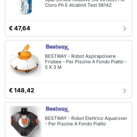
Cloro Ph E Alcalinit Test 58142
Vedi
tutti
€ 47,64
Mobili
Mobili
bagno
BESTWAY - Robot Aspirapolvere
Divani
Frisbee - Per Piscine A Fondo Piatto -
5 X 3 M
Divano
letto
Comodini
€ 148,42
Vedi
tutti
BESTWAY - Robot Elettrico Aquarover
- Per Piscine A Fondo Piatto
Complementi
e
decorazioni