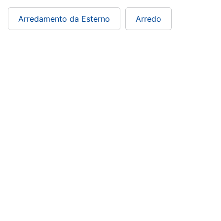
Portabiancheria
Arredamento da Esterno
Arredo
Lavatoio
Mobili
lavanderia
Armadio
portascope
Vedi
tutti