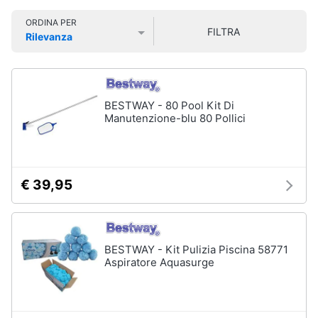
e
Smart
sala
ORDINA PER
home
da
FILTRA
pranzo
Rilevanza
Prezzo più basso
Prezzo più alto
Valutazioni
Lampadari
Videogiochi
Tavolo
Sedie
Audio
BESTWAY - 80 Pool Kit Di
e
Manutenzione-blu 80 Pollici
Tavolo
musica
allungabile
Vedi
Clima
tutti
€ 39,95
Arredo
Camera
da
Brico
BESTWAY - Kit Pulizia Piscina 58771
letto
e
Aspiratore Aquasurge
Giardinaggio
Sveglia
Comodini
Salute
Materasso