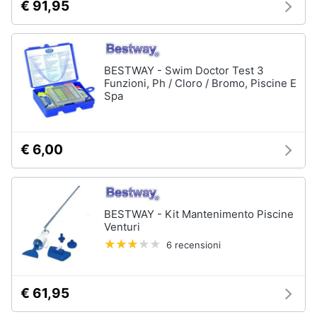
€ 91,95
matrimoniale
Copridivano
Vedi
tutti
BESTWAY - Swim Doctor Test 3
Funzioni, Ph / Cloro / Bromo, Piscine E
Spa
Illuminazione
Philips
€ 6,00
illuminazione
selction
Lampadari
Lampadari
BESTWAY - Kit Mantenimento Piscine
moderni
Venturi
Lampada
6 recensioni
di
sale
€ 61,95
Vedi
tutti