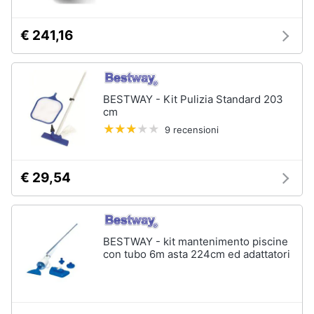
Sveglia
€ 241,16
Orologi
da
parete
Carta
da
BESTWAY - Kit Pulizia Standard 203
parati
cm
Tende
9 recensioni
Vedi
tutti
€ 29,54
Tessili
BESTWAY - kit mantenimento piscine
Tende
con tubo 6m asta 224cm ed adattatori
da
sole
Tende
Materasso