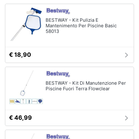
Animali
BESTWAY - Kit Pulizia E
Studio
Mantenimento Per Piscine Basic
e
Motori
58013
ufficio
Lampadari
Libri,
Scrivania
cd
€ 18,90
e
Sedie
dvd
ufficio
Scrivania
ufficio
Festività
BESTWAY - Kit Di Manutenzione Per
Piscine Fuori Terra Flowclear
e
Vedi
ricorrenze
tutti
Promozioni
€ 46,99
Bagno
Servizi
Mobili
bagno