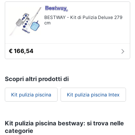
BESTWAY - Kit di Pulizia Deluxe 279
Arredamento
cm
da
esterno
Piscine
Piscine
€ 166,54
fuori
terra
Casette
in
Scopri altri prodotti di
legno
Gazebo
Kit pulizia piscina
Kit pulizia piscina Intex
Vedi
tutti
Kit pulizia piscina bestway: si trova nelle
Lavanderia
categorie