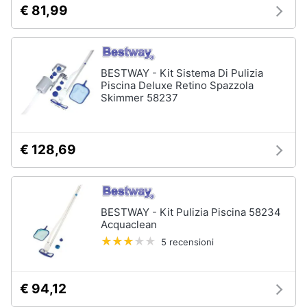
€ 81,99
matrimoniale
e
igiene
Letto
matrimoniale
Beauty
Vedi
BESTWAY - Kit Sistema Di Pulizia
tutti
Piscina Deluxe Retino Spazzola
Skimmer 58237
Giocattoli
Prima
Cameretta
€ 128,69
infanzia
Cavallo
a
dondolo
Fotografia
Fasciatoio
BESTWAY - Kit Pulizia Piscina 58234
Letti
Casalinghi
Acquaclean
a
5 recensioni
castello
Abbigliamento
Peluche
€ 94,12
Vedi
Sport
tutti