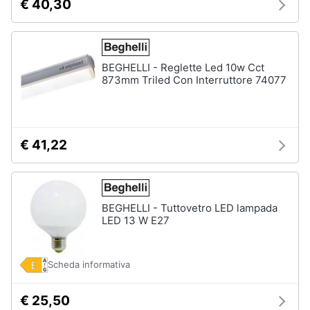
€ 40,30
Sveglia
Orologi
da
parete
BEGHELLI - Reglette Led 10w Cct
873mm Triled Con Interruttore 74077
Carta
da
parati
Tende
€ 41,22
Vedi
tutti
BEGHELLI - Tuttovetro LED lampada
LED 13 W E27
Tessili
Tende
da
sole
Scheda informativa
Tende
€ 25,50
Materasso