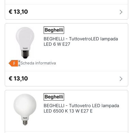
€ 13,10
Animali
Studio
e
Motori
ufficio
BEGHELLI - TuttovetroLED lampada
Lampadari
LED 6 W E27
Libri,
Scrivania
cd
e
Sedie
dvd
Scheda informativa
ufficio
Scrivania
ufficio
€ 13,10
Festività
e
Vedi
ricorrenze
tutti
BEGHELLI - Tuttovetro LED lampada
Promozioni
LED 6500 K 13 W E27 E
Bagno
Servizi
Mobili
bagno