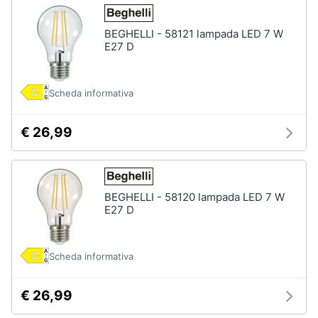
Portabiancheria
Lavatoio
BEGHELLI - 58121 lampada LED 7 W
E27 D
Mobili
lavanderia
Armadio
portascope
Scheda informativa
Vedi
€ 26,99
tutti
BEGHELLI - 58120 lampada LED 7 W
E27 D
Scheda informativa
€ 26,99