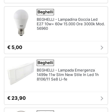
matrimoniale
Copridivano
BEGHELLI - Lampadina Goccia Led
Vedi
tutti
E27 10w= 60w 15.000 Ore 3000k Mod.
56960
Illuminazione
€ 5,00
Philips
illuminazione
selction
Lampadari
BEGHELLI - Lampada Emergenza
1499e 11w Slim New Stile In Led 1h
Lampadari
8106/11 Se8 Li-fe
moderni
Lampada
di
sale
€ 23,90
Vedi
tutti