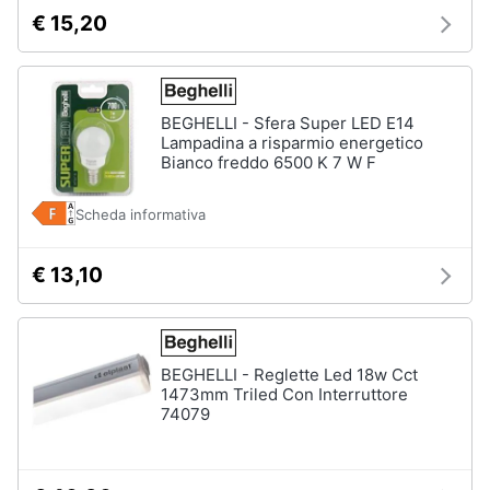
Vedi
€ 15,20
tutti
BEGHELLI - Sfera Super LED E14
Mobili
Lampadina a risparmio energetico
Bianco freddo 6500 K 7 W F
Mobili
bagno
Divani
Scheda informativa
Divano
letto
€ 13,10
Comodini
Vedi
tutti
BEGHELLI - Reglette Led 18w Cct
1473mm Triled Con Interruttore
74079
Complementi
e
decorazioni