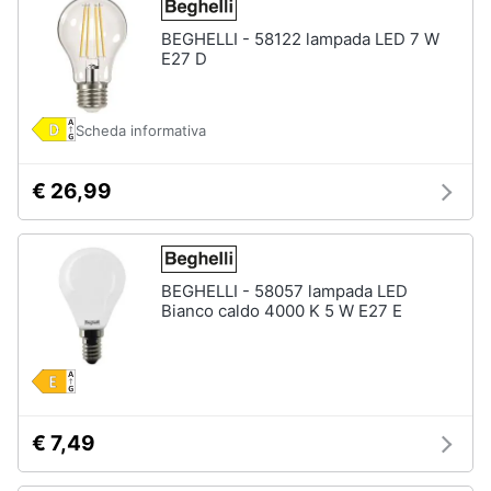
BEGHELLI - 58122 lampada LED 7 W
E27 D
Arredamento
da
esterno
Scheda informativa
Piscine
Piscine
€ 26,99
fuori
terra
Casette
in
legno
BEGHELLI - 58057 lampada LED
Bianco caldo 4000 K 5 W E27 E
Gazebo
Vedi
tutti
€ 7,49
Lavanderia