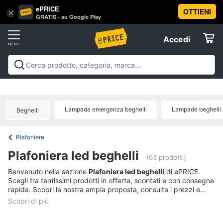
ePRICE
OTTIENI
Vai
×
Accedi
GRATIS - su Google Play
al
Registrati
menu
Accedi
Arredo
Offerte
Soggiorno
Arredo
Soggiorno
Cucina e sala da pranzo
Camera da
Elettrodomestici
letto
Cameretta
Studio e
Divani
ufficio
Bagno
Ingresso
Mobili
Complementi e
Divano
Lampada emergenza beghelli
Lampade beghelli
Beghelli
decorazioni
Tessili
Illuminazione
Arredamento da
letto
Informatica
esterno
Lavanderia
Offerte
Lampadari
Plafoniere
Telefonia
Tende
Plafoniera led beghelli
(63 prodotti)
Vedi
Tv
Benvenuto nella sezione
Plafoniera led beghelli
di ePRICE.
tutti
Scegli tra tantissimi prodotti in offerta, scontati e con consegna
e
rapida. Scopri la nostra ampia proposta, consulta i prezzi e
Home
acquista comodamente online.
Cinema
Cucina