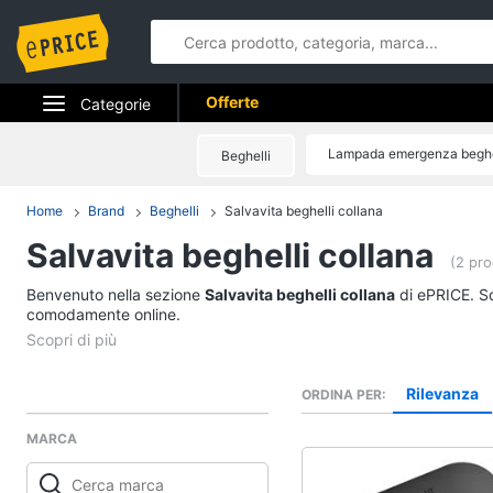
Offerte
Categorie
Elettrodomestici
Lampada emergenza beghe
Beghelli
Informatica
Home
Brand
Beghelli
Salvavita beghelli collana
Salvavita beghelli collana
Telefonia
(2 pro
Benvenuto nella sezione
Tv e Home Cinema
Salvavita beghelli collana
di ePRICE. Sc
comodamente online.
Smart home
Videogiochi
Rilevanza
ORDINA PER
MARCA
Audio e musica