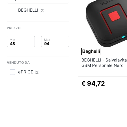
Clima
BEGHELLI
(
2
)
Arredo
Brico e Giardinaggio
PREZZO
Salute e igiene
Beauty
BEGHELLI - Salvalavita Pocket
VENDUTO DA
Giocattoli
GSM Personale Nero
ePRICE
(
2
)
Prima infanzia
€ 94,72
Fotografia
Casalinghi
Abbigliamento