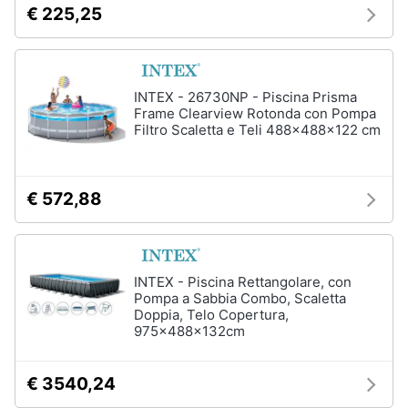
€ 225,25
matrimoniale
e
igiene
Letto
matrimoniale
Beauty
Vedi
INTEX - 26730NP - Piscina Prisma
tutti
Frame Clearview Rotonda con Pompa
Filtro Scaletta e Teli 488x488x122 cm
Giocattoli
Prima
Cameretta
€ 572,88
infanzia
Cavallo
a
dondolo
Fotografia
Fasciatoio
INTEX - Piscina Rettangolare, con
Letti
Casalinghi
Pompa a Sabbia Combo, Scaletta
a
Doppia, Telo Copertura,
castello
975x488x132cm
Abbigliamento
Peluche
€ 3540,24
Vedi
Sport
tutti