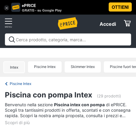
ePRICE
OTTIENI
Vai
×
Accedi
GRATIS - su Google Play
al
Registrati
menu
Accedi
Arredo
Offerte
Soggiorno
Arredo
Soggiorno
Cucina e sala da pranzo
Camera da
Elettrodomestici
letto
Cameretta
Studio e
Divani
ufficio
Bagno
Ingresso
Mobili
Complementi e
Divano
Piscine Intex
Skimmer Intex
Piscine fuori te
Intex
decorazioni
Tessili
Illuminazione
Arredamento da
letto
Informatica
esterno
Lavanderia
Offerte
Lampadari
Piscine Intex
Telefonia
Tende
Piscina con pompa Intex
(29 prodotti)
Vedi
Tv
Benvenuto nella sezione
Piscina intex con pompa
di ePRICE.
tutti
Scegli tra tantissimi prodotti in offerta, scontati e con consegna
e
rapida. Scopri la nostra ampia proposta, consulta i prezzi e
Home
acquista comodamente online.
Cinema
Cucina