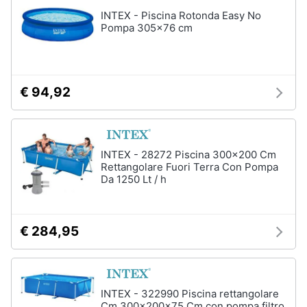
Assistenza
INTEX - Piscina Rotonda Easy No
Box
clienti
Pompa 305x76 cm
doccia
Vasca
Esci
da
bagno
€ 94,92
Piatto
doccia
Vedi
tutti
INTEX - 28272 Piscina 300x200 Cm
Rettangolare Fuori Terra Con Pompa
Da 1250 Lt / h
Ingresso
Appendiabiti
€ 284,95
Scarpiera
Mobili
ingresso
Librerie
INTEX - 322990 Piscina rettangolare
Cm 300x200x75 Cm con pompa filtro