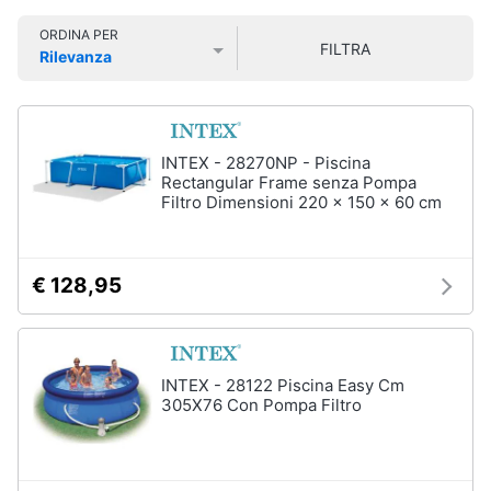
e
Smart
sala
ORDINA PER
home
da
FILTRA
pranzo
Rilevanza
Prezzo più basso
Prezzo più alto
Valutazioni
Lampadari
Videogiochi
Tavolo
Sedie
Audio
INTEX - 28270NP - Piscina
e
Rectangular Frame senza Pompa
Tavolo
musica
Filtro Dimensioni 220 x 150 x 60 cm
allungabile
Vedi
Clima
tutti
€ 128,95
Arredo
Camera
da
Brico
INTEX - 28122 Piscina Easy Cm
letto
e
305X76 Con Pompa Filtro
Giardinaggio
Sveglia
Comodini
Salute
Materasso