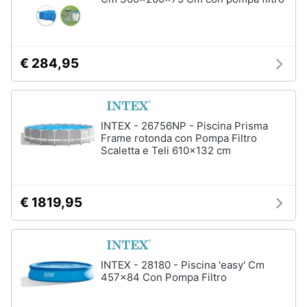
Vedi
tutti
€ 284,95
Mobili
Mobili
bagno
INTEX - 26756NP - Piscina Prisma
Divani
Frame rotonda con Pompa Filtro
Scaletta e Teli 610x132 cm
Divano
letto
Comodini
€ 1819,95
Vedi
tutti
INTEX - 28180 - Piscina 'easy' Cm
457x84 Con Pompa Filtro
Complementi
e
decorazioni