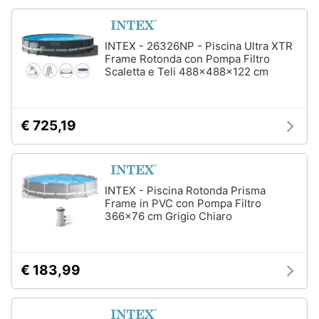
Animali
INTEX - 26326NP - Piscina Ultra XTR
Studio
Frame Rotonda con Pompa Filtro
e
Motori
Scaletta e Teli 488x488x122 cm
ufficio
Lampadari
Libri,
Scrivania
cd
€ 725,19
e
Sedie
dvd
ufficio
Scrivania
ufficio
Festività
INTEX - Piscina Rotonda Prisma
Frame in PVC con Pompa Filtro
e
Vedi
366x76 cm Grigio Chiaro
ricorrenze
tutti
Promozioni
€ 183,99
Bagno
Servizi
Mobili
bagno