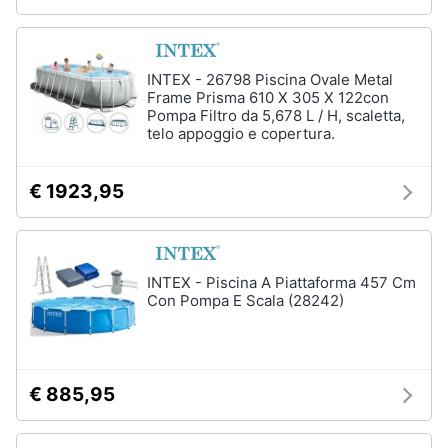
Arredamento
INTEX - 26798 Piscina Ovale Metal
da
Frame Prisma 610 X 305 X 122con
esterno
Pompa Filtro da 5,678 L / H, scaletta,
telo appoggio e copertura.
Piscine
Piscine
fuori
€ 1923,95
terra
Casette
in
legno
INTEX - Piscina A Piattaforma 457 Cm
Gazebo
Con Pompa E Scala (28242)
Vedi
tutti
€ 885,95
Lavanderia