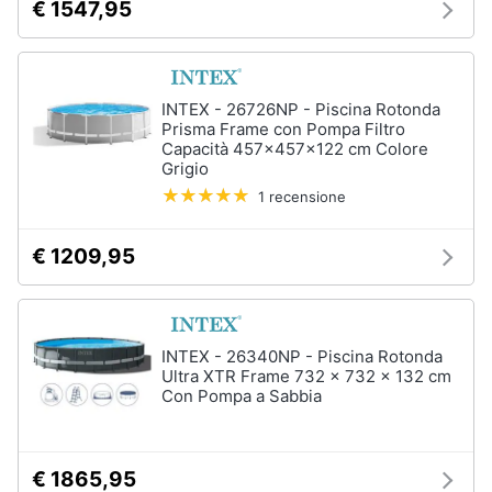
€ 1547,95
matrimoniale
Copridivano
Vedi
tutti
INTEX - 26726NP - Piscina Rotonda
Prisma Frame con Pompa Filtro
Capacità 457x457x122 cm Colore
Grigio
Illuminazione
1 recensione
Philips
illuminazione
€ 1209,95
selction
Lampadari
Lampadari
moderni
INTEX - 26340NP - Piscina Rotonda
Ultra XTR Frame 732 x 732 x 132 cm
Lampada
Con Pompa a Sabbia
di
sale
Vedi
€ 1865,95
tutti