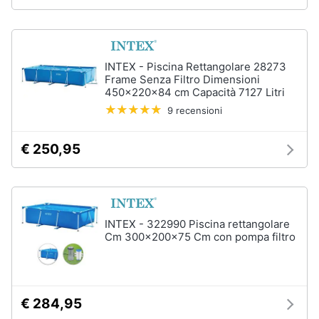
Vedi
tutti
INTEX - Piscina Rettangolare 28273
Frame Senza Filtro Dimensioni
Mobili
450x220x84 cm Capacità 7127 Litri
Mobili
9 recensioni
bagno
Divani
€ 250,95
Divano
letto
Comodini
Vedi
INTEX - 322990 Piscina rettangolare
tutti
Cm 300x200x75 Cm con pompa filtro
Complementi
€ 284,95
e
decorazioni