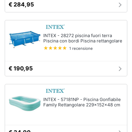
€ 284,95
Animali
Studio
e
Motori
ufficio
INTEX - 28272 piscina fuori terra
Piscina con bordi Piscina rettangolare
Lampadari
Libri,
1 recensione
Scrivania
cd
e
Sedie
dvd
ufficio
€ 190,95
Scrivania
ufficio
Festività
e
Vedi
ricorrenze
tutti
INTEX - 57181NP - Piscina Gonfiabile
Family Rettangolare 229x152x48 cm
Promozioni
Bagno
Servizi
Mobili
bagno