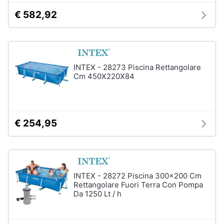
matrimoniale
e
€ 582,92
igiene
Letto
matrimoniale
Beauty
Vedi
tutti
INTEX - 28273 Piscina Rettangolare
Giocattoli
Cm 450X220X84
Prima
Cameretta
infanzia
Cavallo
€ 254,95
a
dondolo
Fotografia
Fasciatoio
Letti
Casalinghi
a
INTEX - 28272 Piscina 300x200 Cm
castello
Rettangolare Fuori Terra Con Pompa
Abbigliamento
Peluche
Da 1250 Lt / h
Vedi
Sport
tutti