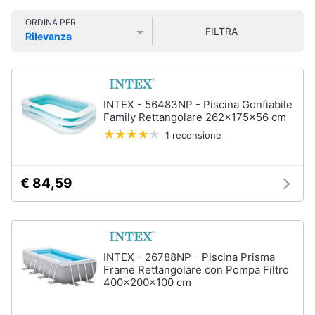
e
Smart
sala
ORDINA PER
home
da
FILTRA
pranzo
Rilevanza
Prezzo più basso
Prezzo più alto
Valutazioni
Lampadari
Videogiochi
Tavolo
Sedie
Audio
INTEX - 56483NP - Piscina Gonfiabile
e
Family Rettangolare 262x175x56 cm
Tavolo
musica
allungabile
1 recensione
Vedi
Clima
tutti
€ 84,59
Arredo
Camera
da
Brico
letto
INTEX - 26788NP - Piscina Prisma
e
Frame Rettangolare con Pompa Filtro
Giardinaggio
Sveglia
400x200x100 cm
Comodini
Salute
Materasso