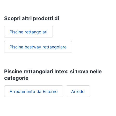
matrimoniale
Copridivano
Scopri altri prodotti di
Vedi
tutti
Piscine rettangolari
Illuminazione
Piscina bestway rettangolare
Philips
illuminazione
selction
Lampadari
Piscine rettangolari Intex: si trova nelle
categorie
Lampadari
moderni
Lampada
Arredamento da Esterno
Arredo
di
sale
Vedi
tutti