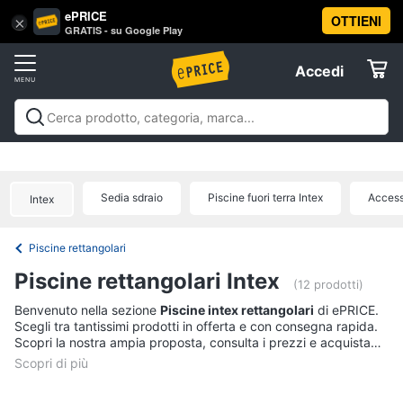
ePRICE
OTTIENI
Vai
×
Accedi
GRATIS - su Google Play
al
Registrati
menu
Accedi
Arredo
Offerte
Soggiorno
Arredo
Soggiorno
Cucina e sala da pranzo
Camera da
Elettrodomestici
letto
Cameretta
Studio e
Divani
ufficio
Bagno
Ingresso
Mobili
Complementi e
Divano
Sedia sdraio
Piscine fuori terra Intex
Access
Intex
decorazioni
Tessili
Illuminazione
Arredamento da
letto
Informatica
esterno
Lavanderia
Offerte
Lampadari
Piscine rettangolari
Telefonia
Tende
Piscine rettangolari Intex
(12 prodotti)
Vedi
Tv
Benvenuto nella sezione
Piscine intex rettangolari
di ePRICE.
tutti
Scegli tra tantissimi prodotti in offerta e con consegna rapida.
e
Scopri la nostra ampia proposta, consulta i prezzi e acquista
Home
comodamente online.
Cinema
Cucina