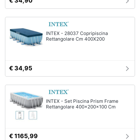
€ 34,90
Assistenza
Box
clienti
doccia
Vasca
Esci
da
INTEX - 28037 Copripiscina
bagno
Rettangolare Cm 400X200
Piatto
doccia
Vedi
tutti
€ 34,95
Ingresso
Appendiabiti
INTEX - Set Piscina Prism Frame
Rettangolare 400x200x100 Cm
Scarpiera
Mobili
ingresso
Librerie
€ 1165,99