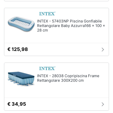
Sveglia
Orologi
da
INTEX - 57403NP Piscina Gonfiabile
parete
Rettangolare Baby Azzurra166 x 100 x
Carta
28 cm
da
parati
Tende
€ 125,98
Vedi
tutti
INTEX - 28038 Copripiscina Frame
Rettangolare 300X200 cm
Tessili
Tende
da
sole
€ 34,95
Tende
Materasso