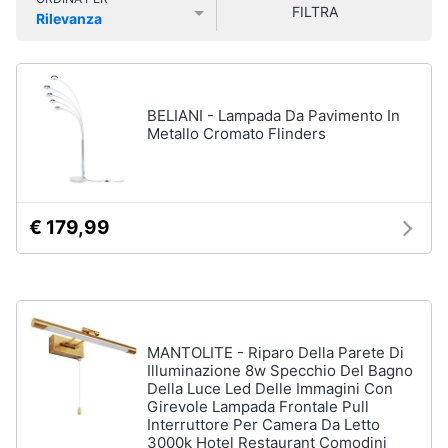
e
FILTRA
Smart
sala
Rilevanza
home
da
Prezzo più basso
Prezzo più alto
Valutazioni
pranzo
Lampadari
Videogiochi
Tavolo
BELIANI - Lampada Da Pavimento In
Metallo Cromato Flinders
Sedie
Audio
e
Tavolo
musica
allungabile
Vedi
€ 179,99
Clima
tutti
Arredo
Camera
da
Brico
MANTOLITE - Riparo Della Parete Di
letto
e
Illuminazione 8w Specchio Del Bagno
Della Luce Led Delle Immagini Con
Giardinaggio
Sveglia
Girevole Lampada Frontale Pull
Comodini
Interruttore Per Camera Da Letto
3000k Hotel Restaurant Comodini
Salute
Materasso