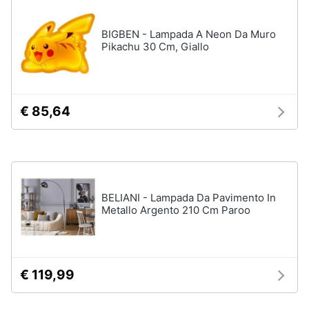
Animali
BIGBEN - Lampada A Neon Da Muro
Pikachu 30 Cm, Giallo
Studio
e
Motori
ufficio
Lampadari
Libri,
€ 85,64
Scrivania
cd
e
Sedie
dvd
ufficio
Scrivania
ufficio
Festività
BELIANI - Lampada Da Pavimento In
e
Vedi
Metallo Argento 210 Cm Paroo
ricorrenze
tutti
Promozioni
€ 119,99
Bagno
Servizi
Mobili
bagno