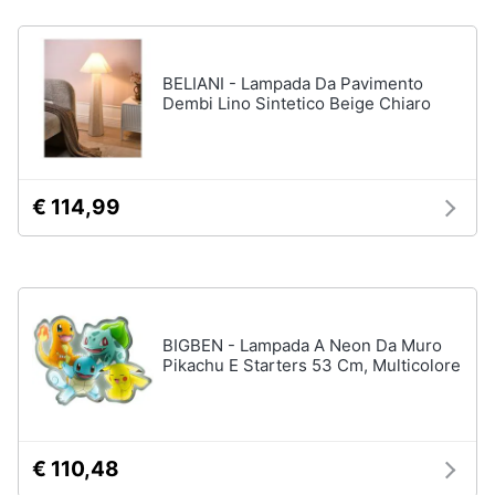
Assistenza
Box
clienti
doccia
Vasca
BELIANI - Lampada Da Pavimento
Esci
da
Dembi Lino Sintetico Beige Chiaro
bagno
Piatto
doccia
€ 114,99
Vedi
tutti
Ingresso
BIGBEN - Lampada A Neon Da Muro
Appendiabiti
Pikachu E Starters 53 Cm, Multicolore
Scarpiera
Mobili
ingresso
€ 110,48
Librerie