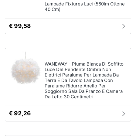
Lampade Fixtures Luci (560lm Ottone
matrimoniale
e
40 Cm)
igiene
Letto
matrimoniale
€ 99,58
Beauty
Vedi
tutti
Giocattoli
Prima
Cameretta
WANEWAY - Piuma Bianca Di Soffitto
infanzia
Luce Del Pendente Ombra Non
Cavallo
Elettrici Paralume Per Lampada Da
a
Terra E Da Tavolo Lampada Con
dondolo
Fotografia
Paralume Ridurre Anello Per
Fasciatoio
Soggiorno Sala Da Pranzo E Camera
Da Letto 30 Centimetri
Letti
Casalinghi
a
castello
€ 92,26
Abbigliamento
Peluche
Vedi
Sport
tutti