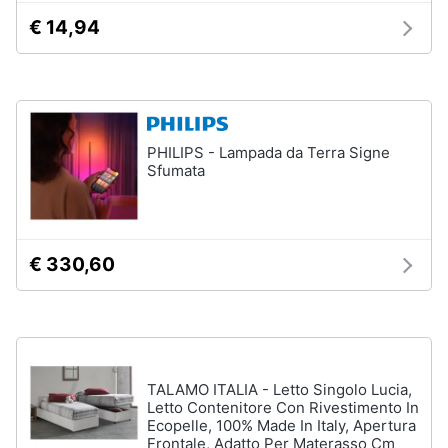
matrimoniale
€ 14,94
Copridivano
Vedi
tutti
PHILIPS - Lampada da Terra Signe
Sfumata
Illuminazione
Philips
illuminazione
selction
€ 330,60
Lampadari
Lampadari
moderni
Lampada
di
sale
TALAMO ITALIA - Letto Singolo Lucia,
Letto Contenitore Con Rivestimento In
Vedi
Ecopelle, 100% Made In Italy, Apertura
tutti
Frontale, Adatto Per Materasso Cm