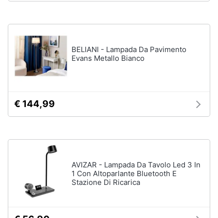
Vedi
tutti
BELIANI - Lampada Da Pavimento
Evans Metallo Bianco
Mobili
Mobili
bagno
Divani
€ 144,99
Divano
letto
Comodini
Vedi
tutti
AVIZAR - Lampada Da Tavolo Led 3 In
1 Con Altoparlante Bluetooth E
Stazione Di Ricarica
Complementi
e
decorazioni