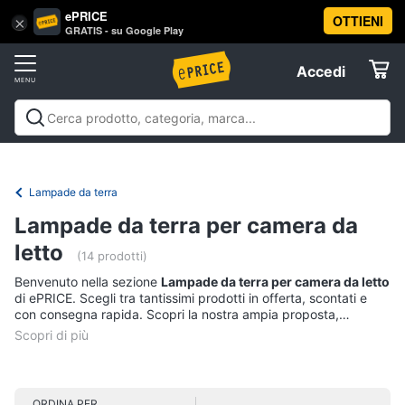
ePRICE
OTTIENI
Vai
×
Accedi
GRATIS - su Google Play
al
Registrati
menu
Accedi
Arredo
Offerte
Soggiorno
Arredo
Soggiorno
Cucina e sala da pranzo
Camera da
Elettrodomestici
letto
Cameretta
Studio e
Divani
ufficio
Bagno
Ingresso
Mobili
Complementi e
Lampade da terra
Divano
decorazioni
Tessili
Illuminazione
Arredamento da
letto
Informatica
Lampade da terra per camera da
esterno
Lavanderia
Offerte
Lampadari
letto
(14 prodotti)
Telefonia
Tende
Benvenuto nella sezione
Lampade da terra per camera da letto
di ePRICE. Scegli tra tantissimi prodotti in offerta, scontati e
Vedi
Tv
tutti
con consegna rapida. Scopri la nostra ampia proposta,
e
consulta i prezzi e acquista comodamente online.
Home
Cinema
Cucina
ORDINA PER