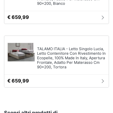
90x200, Bianco
€ 659,99
Arredamento
da
esterno
Piscine
Piscine
fuori
TALAMO ITALIA - Letto Singolo Lucia,
terra
Letto Contenitore Con Rivestimento In
Casette
Ecopelle, 100% Made In Italy, Apertura
in
Frontale, Adatto Per Materasso Cm
legno
90x200, Tortora
Gazebo
€ 659,99
Vedi
tutti
Lavanderia
Scopri altri prodotti di