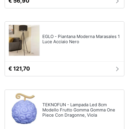
€ 56,90
Sveglia
Orologi
da
parete
Carta
EGLO - Piantana Moderna Marasales 1
da
Luce Acciaio Nero
parati
Tende
Vedi
tutti
€ 121,70
Tessili
Tende
TEKNOFUN - Lampada Led 8cm
da
Modello Frutto Gomma Gomma One
sole
Piece Con Dragonne, Viola
Tende
Materasso