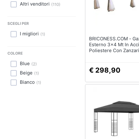
Sport
Altri venditori
(
110
)
Lavatoio
Animali
Mobili lavanderia
SCEGLI PER
Armadio portascope
Motori
I migliori
(
1
)
Vedi tutti
BRICONESS.COM - Gazebo Da
Libri, cd e dvd
Esterno 3x4 Mt In Acci
Poliestere Con Zanzar
COLORE
Perimetrale Joseline
Festività e ricorrenze
Blue
(
2
)
€ 298,90
Promozioni
Beige
(
1
)
Bianco
(
1
)