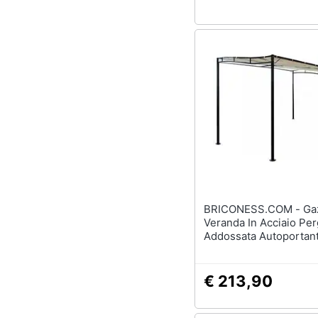
BRICONESS.COM - Gazebo
Veranda In Acciaio Per
Addossata Autoportan
Mt Demetra
€ 213,90