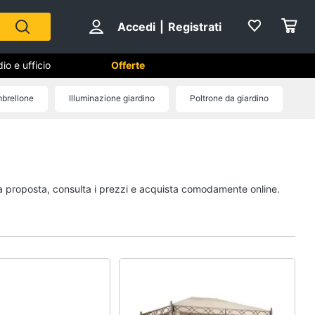
Accedi
|
Registrati
io e ufficio
Offerte
brellone
Illuminazione giardino
Poltrone da giardino
Cameretta
Cavallo a dondolo
Fasciatoio
pia proposta, consulta i prezzi e acquista comodamente online.
le
Letti a castello
Peluche
Vedi tutti
Mobili