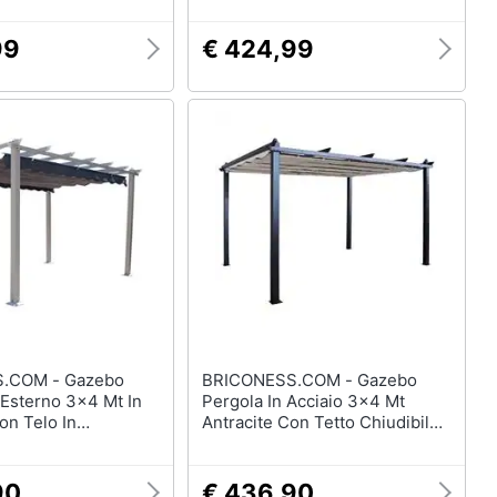
99
€ 424,99
M - Gazebo
BRICONESS.COM - Gazebo
 Esterno 3x4 Mt In
Pergola In Acciaio 3x4 Mt
on Telo In
Antracite Con Tetto Chiudibile
 Good Summer - Tan
A Carrucola Jodene
90
€ 436,90