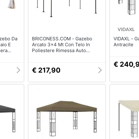
BRICONESS.COM - Gazebo
VIDAXL - Gazebo 3x4 M
aio E
Arcato 3x4 Mt Con Telo In
Antracite
iera
Poliestere Rimessa Auto
Copertura Ombreggiante
Gwenda
€ 240,
€ 217,90