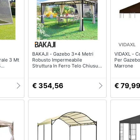
Mobili bagno
Appendiabiti
Box doccia
Scarpiera
Vasca da bagno
Mobili ingresso
Piatto doccia
Librerie
Vedi tutti
Vedi tutti
BAKAJI - Gazebo 3x4 Metri
VIDAXL - Copertura Superiore
rale 3 Mt
Robusto Impermeabile
Per Gazebo
razioni
Tessili
Illuminazione
5
Struttura In Ferro Telo Chiusura
Marrone
Tende da sole
Philips illuminazione s
co In Pvc
Zip Beige
Tende
Lampadari
€ 354,56
€ 79,9
Materasso matrimoniale
Lampadari moderni
Copridivano
Lampada di sale
Vedi tutti
Vedi tutti