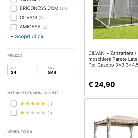
Clima
Lampadari
BRICONESS.COM
(
13
)
Scrivania
Arredo
CILVANI
(
5
)
Sedie ufficio
AMICASA
Scrivania ufficio
(
3
)
Brico e Giardinaggio
Scopri di più
Vedi tutti
Salute e igiene
CILVANI - Zanzariera /
Beauty
PREZZO
moschiera Parete Late
Complementi e deco
Per Gazebo 3x3 3x4,
Sveglia
Giocattoli
Rilegatura Velcro Bian
Oxford
Orologi da parete
Prima infanzia
€ 24,90
Carta da parati
MEDIA RECENSIONI CLIENTI
Tende
Fotografia
(1)
Vedi tutti
Casalinghi
(1)
Abbigliamento
Lavanderia
VENDUTO DA
Portabiancheria