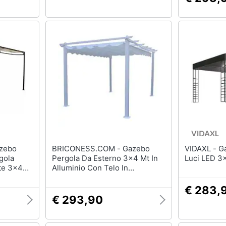
BRICONESS.COM - Gazebo
VIDAXL - Gazebo con Stringa di
gola
Pergola Da Esterno 3x4 Mt In
Luci LED 3
te 3x4
Alluminio Con Telo In
Poliestere Good Summer -
White
€ 283,
€ 293,90