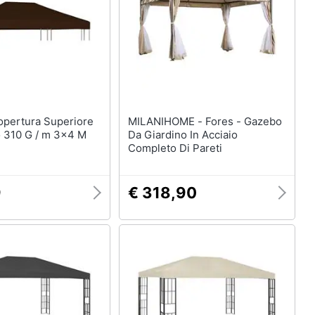
Mobili bagno
Divani
Divano letto
Comodini
Vedi tutti
MILANIHOME - Fores - Gazebo
 310 G / m 3x4 M
Da Giardino In Acciaio
Arredamento da esterno
Completo Di Pareti
elction
Piscine
Piscine fuori terra
9
€ 318,90
Casette in legno
Gazebo
Vedi tutti