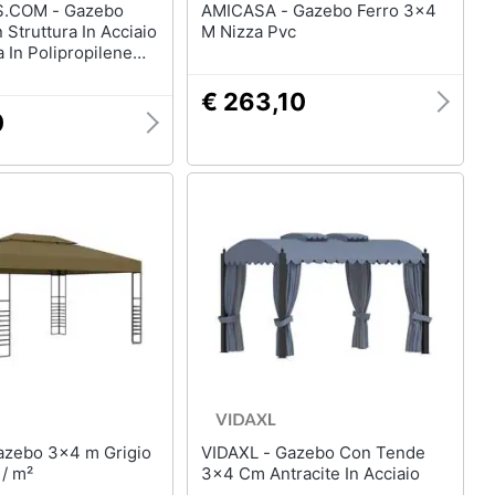
M - Gazebo
AMICASA - Gazebo Ferro 3x4
Struttura In Acciaio
M Nizza Pvc
 In Polipropilene
Fiere E Mercatini
€ 263,10
0
VIDAXL - Gazebo Con Tende
 / m²
3x4 Cm Antracite In Acciaio