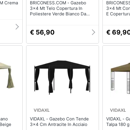
BRICONESS.COM - Gazebo
BRICONESS.CO
3x4 Mt Telo Copertura In
3x4 Mt Con 
Poliestere Verde Bianco Da
E Copertura
Giardino
Bianco Per 
€ 56,90
€ 69,9
VIDAXL - Gazebo Con Tende
VIDAXL - Gazebo 3x4 m Grigio
 Beige
3x4 Cm Antracite In Acciaio
Talpa 180 g