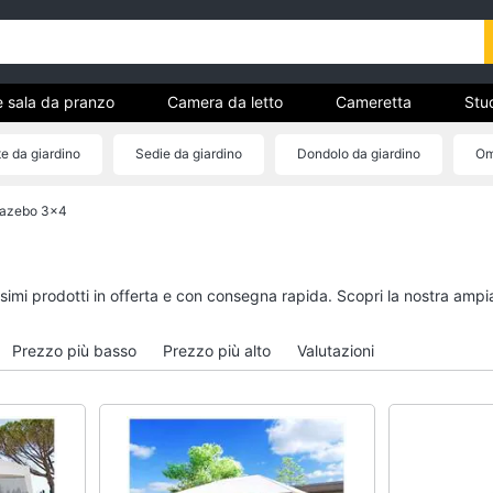
e sala da pranzo
Camera da letto
Cameretta
Stud
Complementi e decorazioni
Tessili
Illuminazione
e da giardino
Sedie da giardino
Dondolo da giardino
Om
ria
Amaca da giardino
azebo 3x4
Cucina e sala da pranzo
Camera da letto
Lampadari
Sveglia
Tavolo
Comodini
ssimi prodotti in offerta e con consegna rapida. Scopri la nostra am
Sedie
Materasso matrimonia
Tavolo allungabile
Letto matrimoniale
Prezzo più basso
Prezzo più alto
Valutazioni
Vedi tutti
Vedi tutti
Bagno
Ingresso