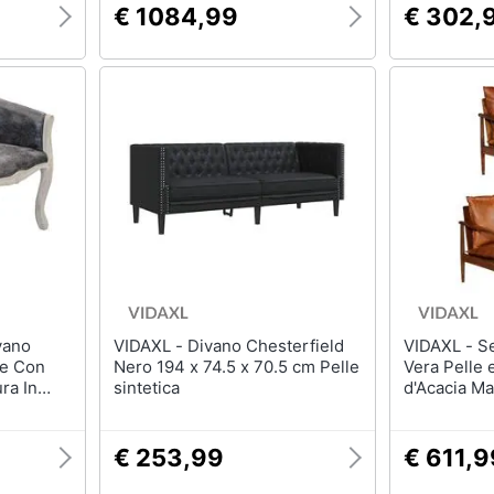
€ 1084,99
€ 302,
VIDAXL - Divano Chesterfield
VIDAXL - Set Divani 2 pz in
ge Con
Nero 194 x 74.5 x 70.5 cm Pelle
Vera Pelle 
ra In
sintetica
d'Acacia M
no
€ 253,99
€ 611,9