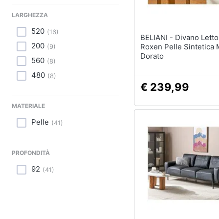
LARGHEZZA
520
(
16
)
BELIANI - Divano Letto 3 Posti
200
Roxen Pelle Sintetica
(
9
)
Dorato
560
(
8
)
480
(
8
)
€ 239,99
MATERIALE
Pelle
(
41
)
PROFONDITÀ
92
(
41
)