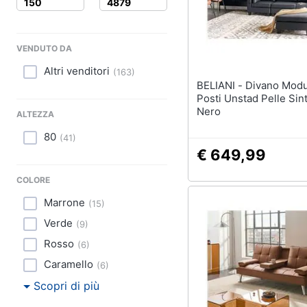
Sport
Lavatoio
Animali
Mobili lavanderia
VENDUTO DA
Armadio portascope
Motori
Altri venditori
(
163
)
Vedi tutti
BELIANI - Divano Modulare 3
Libri, cd e dvd
Posti Unstad Pelle Sint
Nero
ALTEZZA
Festività e ricorrenze
80
(
41
)
€ 649,99
Promozioni
COLORE
Marrone
(
15
)
Verde
(
9
)
Rosso
(
6
)
Caramello
(
6
)
Scopri di più