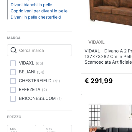
Clima
Lampadari
Divani bianchi in pelle
Scrivania
Copridivani per divani in pelle
Arredo
Divani in pelle chesterfield
Sedie ufficio
Scrivania ufficio
Brico e Giardinaggio
Vedi tutti
MARCA
Salute e igiene
VIDAXL - Divano A 2 Posti
Beauty
137x73x82 Cm In Pell
Complementi e deco
Scamosciata Artificiale
VIDAXL
(
65
)
Sveglia
Giocattoli
BELIANI
(
54
)
Orologi da parete
Prima infanzia
€ 291,99
CHESTERFIELD
(
41
)
Carta da parati
EFFEZETA
(
2
)
Tende
Fotografia
BRICONESS.COM
(
1
)
Vedi tutti
Casalinghi
PREZZO
Abbigliamento
Lavanderia
Portabiancheria