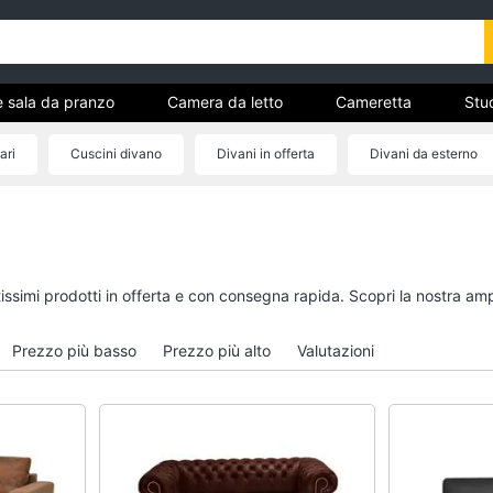
e sala da pranzo
Camera da letto
Cameretta
Stud
Complementi e decorazioni
Tessili
Illuminazione
ari
Cuscini divano
Divani in offerta
Divani da esterno
ria
Cucina e sala da pranzo
Camera da letto
Lampadari
Sveglia
Tavolo
Comodini
tissimi prodotti in offerta e con consegna rapida. Scopri la nostra a
Sedie
Materasso matrimonia
Tavolo allungabile
Letto matrimoniale
Prezzo più basso
Prezzo più alto
Valutazioni
Vedi tutti
Vedi tutti
Bagno
Ingresso