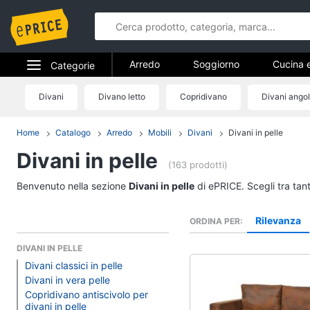
Arredo
Soggiorno
Cucina 
Categorie
Bagno
Ingresso
Mobili
Elettrodomestici
Divani
Divano letto
Copridivano
Divani angol
Arredo
Arredamento da esterno
Lavande
Informatica
Home
Catalogo
Arredo
Mobili
Divani
Divani in pelle
Soggiorno
Divani in pelle
Telefonia
Divani
(163 prodotti)
Divano letto
Tv e Home Cinema
Benvenuto nella sezione
Divani in pelle
di ePRICE. Scegli tra tan
Lampadari
Smart home
Tende
Rilevanza
ORDINA PER
Vedi tutti
Videogiochi
DIVANI IN PELLE
Divani classici in pelle
Audio e musica
Divani in vera pelle
Studio e ufficio
Copridivano antiscivolo per
divani in pelle