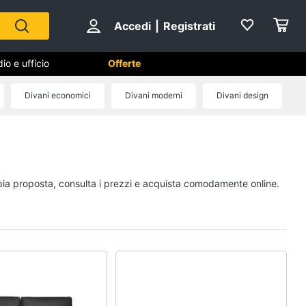
Accedi
|
Registrati
io e ufficio
Offerte
Divani economici
Divani moderni
Divani design
Cameretta
Cavallo a dondolo
Fasciatoio
mpia proposta, consulta i prezzi e acquista comodamente online.
le
Letti a castello
Peluche
Vedi tutti
Mobili