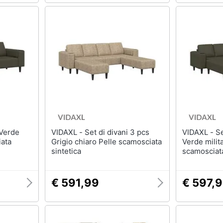
VIDAXL - Set di divani 3 pcs
VIDAXL - Set di divani 3 pcs
iata
Grigio chiaro Pelle scamosciata
Verde milit
sintetica
scamosciata
€ 591,99
€ 597,