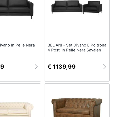
Mobili bagno
Divani
Divano letto
Comodini
Vedi tutti
BELIANI - Set Divano E Poltrona
4 Posti In Pelle Nera Savalen
Arredamento da esterno
elction
Piscine
99
€ 1139,99
Piscine fuori terra
Casette in legno
Gazebo
Vedi tutti