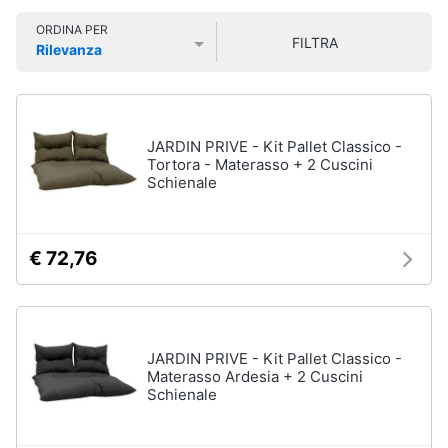
e
Smart
sala
ORDINA PER
home
da
FILTRA
Rilevanza
pranzo
Prezzo più basso
Prezzo più alto
Valutazioni
Lampadari
Videogiochi
Tavolo
Sedie
Audio
JARDIN PRIVE - Kit Pallet Classico -
e
Tortora - Materasso + 2 Cuscini
Tavolo
Schienale
musica
allungabile
Vedi
Clima
tutti
€ 72,76
Arredo
Camera
da
Brico
JARDIN PRIVE - Kit Pallet Classico -
letto
e
Materasso Ardesia + 2 Cuscini
Giardinaggio
Sveglia
Schienale
Comodini
Salute
Materasso