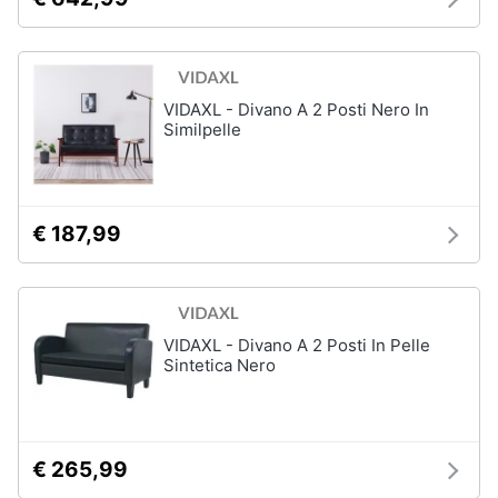
Animali
Studio
e
Motori
VIDAXL - Divano A 2 Posti Nero In
ufficio
Similpelle
Lampadari
Libri,
Scrivania
cd
e
Sedie
€ 187,99
dvd
ufficio
Scrivania
ufficio
Festività
e
Vedi
ricorrenze
VIDAXL - Divano A 2 Posti In Pelle
tutti
Sintetica Nero
Promozioni
Bagno
Servizi
€ 265,99
Mobili
bagno