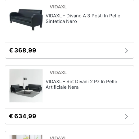
Vedi
tutti
VIDAXL - Divano A 3 Posti In Pelle
Sintetica Nero
Mobili
Mobili
€ 368,99
bagno
Divani
Divano
letto
VIDAXL - Set Divani 2 Pz In Pelle
Comodini
Artificiale Nera
Vedi
tutti
€ 634,99
Complementi
e
decorazioni