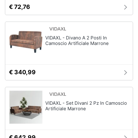
matrimoniale
e
€ 72,76
igiene
Letto
matrimoniale
Beauty
Vedi
tutti
VIDAXL - Divano A 2 Posti In
Camoscio Artificiale Marrone
Giocattoli
Prima
Cameretta
infanzia
Cavallo
€ 340,99
a
dondolo
Fotografia
Fasciatoio
Letti
Casalinghi
VIDAXL - Set Divani 2 Pz In Camoscio
a
Artificiale Marrone
castello
Abbigliamento
Peluche
Vedi
Sport
tutti
€ 642,99