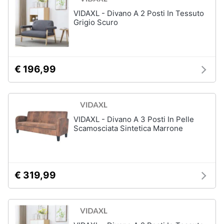
Sveglia
VIDAXL - Divano A 2 Posti In Tessuto
Grigio Scuro
Orologi
da
parete
Carta
da
€ 196,99
parati
Tende
Vedi
tutti
VIDAXL - Divano A 3 Posti In Pelle
Scamosciata Sintetica Marrone
Tessili
Tende
€ 319,99
da
sole
Tende
Materasso