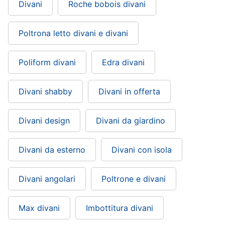
Divani
Roche bobois divani
Portabiancheria
Lavatoio
Poltrona letto divani e divani
Mobili
lavanderia
Armadio
Poliform divani
Edra divani
portascope
Vedi
Divani shabby
Divani in offerta
tutti
Divani design
Divani da giardino
Divani da esterno
Divani con isola
Divani angolari
Poltrone e divani
Max divani
Imbottitura divani