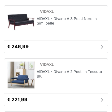
Assistenza
Box
clienti
doccia
Vasca
VIDAXL - Divano A 3 Posti Nero In
Esci
da
Similpelle
bagno
Piatto
doccia
€ 246,99
Vedi
tutti
VIDAXL - Divano A 2 Posti In Tessuto
Ingresso
Blu
Appendiabiti
Scarpiera
Mobili
€ 221,99
ingresso
Librerie