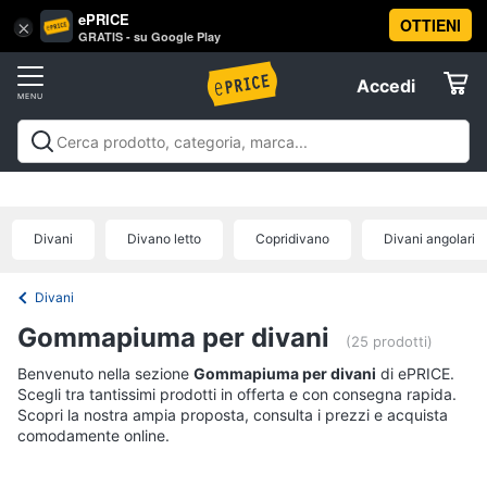
ePRICE
OTTIENI
Vai
×
Accedi
GRATIS - su Google Play
al
Registrati
menu
Accedi
Arredo
Offerte
Soggiorno
Arredo
Soggiorno
Cucina e sala da pranzo
Camera da
Elettrodomestici
letto
Cameretta
Studio e
Divani
ufficio
Bagno
Ingresso
Mobili
Complementi e
Divano
Divani
Divano letto
Copridivano
Divani angolari
decorazioni
Tessili
Illuminazione
Arredamento da
letto
Informatica
esterno
Lavanderia
Offerte
Lampadari
Divani
Telefonia
Tende
Gommapiuma per divani
(25 prodotti)
Vedi
Benvenuto nella sezione
Tv
Gommapiuma per divani
di ePRICE.
tutti
Scegli tra tantissimi prodotti in offerta e con consegna rapida.
e
Scopri la nostra ampia proposta, consulta i prezzi e acquista
Home
comodamente online.
Cinema
Cucina