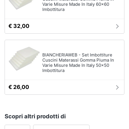
Varie Misure Made In Italy 60x60
Imbottitura
Arredamento
da
€ 32,00
esterno
Piscine
Piscine
fuori
BIANCHERIAWEB - Set Imbottiture
terra
Cuscini Materassi Gomma Piuma In
Casette
Varie Misure Made In Italy 50x50
in
Imbottitura
legno
Gazebo
€ 26,00
Vedi
tutti
Scopri altri prodotti di
Lavanderia