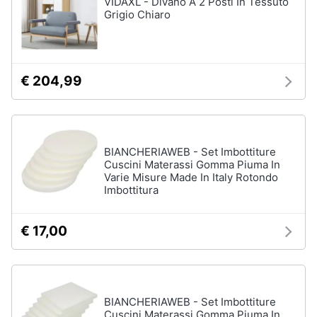
VIDAXL - Divano A 2 Posti In Tessuto
matrimoniale
Grigio Chiaro
Copridivano
Vedi
tutti
€ 204,99
Illuminazione
Philips
BIANCHERIAWEB - Set Imbottiture
illuminazione
Cuscini Materassi Gomma Piuma In
selction
Varie Misure Made In Italy Rotondo
Imbottitura
Lampadari
Lampadari
moderni
€ 17,00
Lampada
di
sale
Vedi
BIANCHERIAWEB - Set Imbottiture
tutti
Cuscini Materassi Gomma Piuma In