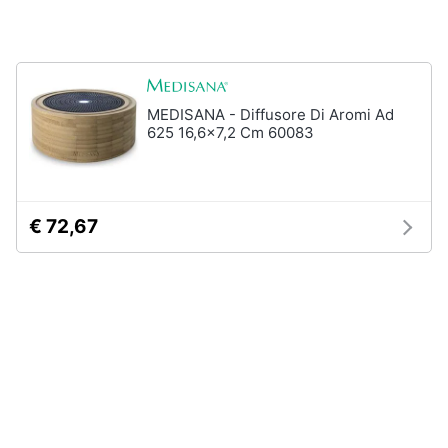
matrimoniale
e
igiene
Letto
matrimoniale
Beauty
Vedi
MEDISANA - Diffusore Di Aromi Ad
tutti
625 16,6x7,2 Cm 60083
Giocattoli
Prima
Cameretta
infanzia
€ 72,67
Cavallo
a
dondolo
Fotografia
Fasciatoio
Letti
Casalinghi
a
castello
Abbigliamento
Peluche
Vedi
Sport
tutti