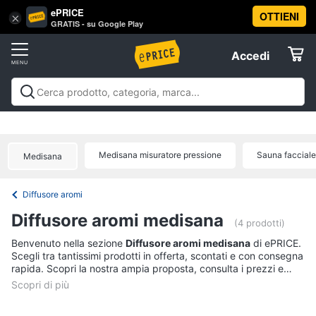
ePRICE
OTTIENI
Vai
×
Accedi
GRATIS - su Google Play
al
Registrati
menu
Accedi
Arredo
Offerte
Soggiorno
Arredo
Soggiorno
Cucina e sala da pranzo
Camera da
Elettrodomestici
letto
Cameretta
Studio e
Divani
ufficio
Bagno
Ingresso
Mobili
Complementi e
Divano
Medisana misuratore pressione
Sauna faccial
Medisana
decorazioni
Tessili
Illuminazione
Arredamento da
letto
Informatica
esterno
Lavanderia
Offerte
Lampadari
Diffusore aromi
Telefonia
Tende
Diffusore aromi medisana
(4 prodotti)
Vedi
Tv
Benvenuto nella sezione
Diffusore aromi medisana
di ePRICE.
tutti
Scegli tra tantissimi prodotti in offerta, scontati e con consegna
e
rapida. Scopri la nostra ampia proposta, consulta i prezzi e
Home
acquista comodamente online.
Cinema
Cucina