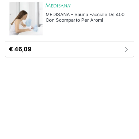
Assistenza
Box
clienti
doccia
MEDISANA - Sauna Facciale Ds 400
Con Scomparto Per Aromi
Vasca
Esci
da
bagno
Piatto
doccia
€ 46,09
Vedi
tutti
Ingresso
Appendiabiti
Scarpiera
Mobili
ingresso
Librerie