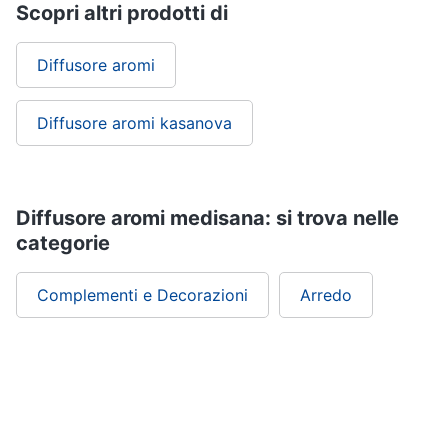
Scopri altri prodotti di
Vedi
tutti
Diffusore aromi
Mobili
Diffusore aromi kasanova
Mobili
bagno
Divani
Diffusore aromi medisana: si trova nelle
Divano
letto
categorie
Comodini
Complementi e Decorazioni
Arredo
Vedi
tutti
Complementi
e
decorazioni