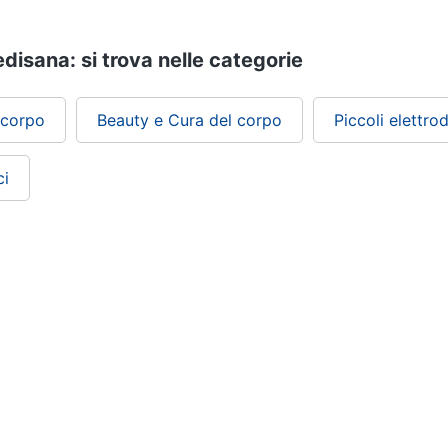
disana: si trova nelle categorie
 corpo
Beauty e Cura del corpo
Piccoli elettro
ci
ePRICE ti serve
Black friday
Sezione Aiuto
Promozioni
Consegne e limitazioni