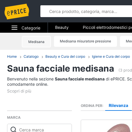
Beauty
Piccoli elettrodomestici p
Categorie
Epilazione e rasatura
Manicure e
Elettrodomestici
Medisana misuratore pressione
Med
Medisana
Beauty
Profumi
Migliori prodotti beauty
Informatica
Bila
Home
Catalogo
Beauty e Cura del corpo
Igiene e Cura del corpo
Piccoli elettrodomest
la cura personale
Sauna facciale medisana
Telefonia
(3 prod
Dyson airwrap
Benvenuto nella sezione
Tv e Home Cinema
Sauna facciale medisana
di ePRICE. Sce
Piastra per capelli
comodamente online.
Silk epil
Smart home
Phon
Videogiochi
Rilevanza
ORDINA PER
Vedi tutti
MARCA
Audio e musica
Manicure e pedicure