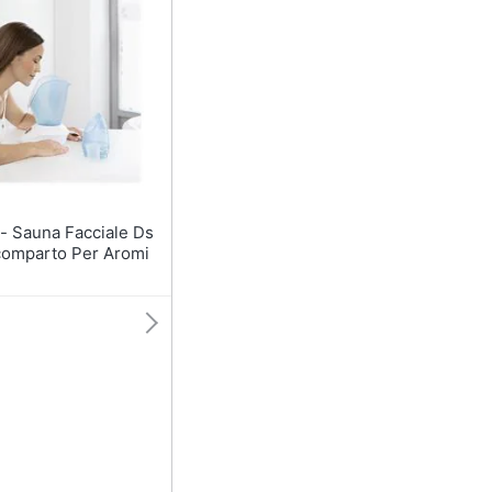
te
Olio di ricino
Maschera viso
Oli essenziali
Scrub viso
Vedi tutti
e Ds
omparto Per Aromi