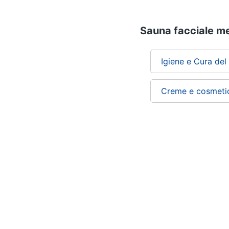
Sauna facciale me
Igiene e Cura del
Creme e cosmeti
Chi siamo
ePRICE per le aziende