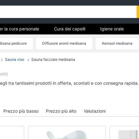
er la cura personale
Cura dei capelli
Igiene orale
 pedicure
Igiene e Cura del corpo
Make up
Creme
isana pedicure
Diffusore aromi medisana
Aerosol medisana
ncia pesapersone medisana
Termometri medisana
Lampade med
Sauna viso
Sauna facciale medisana
ici per
Cura dei capelli
Igiene orale
Shampoo
Spazzolino elettrico
otti)
Tinta capelli
Spazzolino elettrico o
gli tra tantissimi prodotti in offerta, scontati e con consegna rapida
Maschera capelli
Idropulsore
Spazzola
Collutorio
Vedi tutti
Vedi tutti
Prezzo più basso
Prezzo più alto
Valutazioni
Igiene e Cura del corpo
Make up