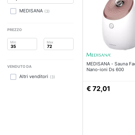
Clima
Smalto semipermanen
MEDISANA
(
3
)
Arredo
Gel unghie
Acetone
Brico e Giardinaggio
PREZZO
Smalto
Salute e igiene
Vedi tutti
Beauty
MEDISANA - Sauna Facciale Ai
Profumi
VENDUTO DA
Giocattoli
Nano-ioni Ds 600
Profumi uomo
Altri venditori
(
3
)
Profumi donna
Prima infanzia
€ 72,01
Alien profumo
Fotografia
Chloe profumo
Casalinghi
Vedi tutti
Abbigliamento