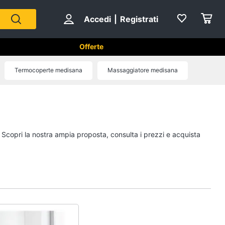
Accedi
|
Registrati
Offerte
 e cosmetici
Termocoperte medisana
Massaggiatore medisana
isana
Epilazione e rasatura
Silk epil
ral b
Rasoio elettrico
. Scopri la nostra ampia proposta, consulta i prezzi e acquista
Crema depilatoria
Regolabarba
Vedi tutti
Creme e cosmetici