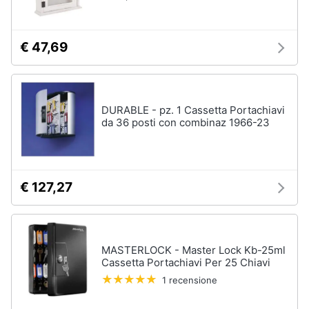
Sveglia
Orologi
€ 47,69
da
parete
Carta
da
parati
DURABLE - pz. 1 Cassetta Portachiavi
da 36 posti con combinaz 1966-23
Tende
Vedi
tutti
€ 127,27
Tessili
Tende
MASTERLOCK - Master Lock Kb-25ml
da
Cassetta Portachiavi Per 25 Chiavi
sole
1 recensione
Tende
Materasso