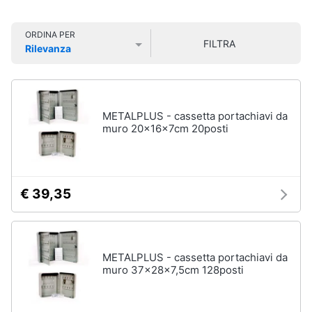
e
Smart
sala
home
da
ORDINA PER
pranzo
FILTRA
Rilevanza
Lampadari
Videogiochi
Prezzo più basso
Prezzo più alto
Valutazioni
Tavolo
Sedie
Audio
e
METALPLUS - cassetta portachiavi da
Tavolo
musica
muro 20x16x7cm 20posti
allungabile
Vedi
Clima
tutti
€ 39,35
Arredo
Camera
da
Brico
letto
e
METALPLUS - cassetta portachiavi da
muro 37x28x7,5cm 128posti
Giardinaggio
Sveglia
Comodini
Salute
Materasso