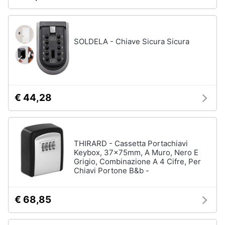
Animali
Studio
SOLDELA - Chiave Sicura Sicura
e
Motori
ufficio
Lampadari
Libri,
Scrivania
cd
e
€ 44,28
Sedie
dvd
ufficio
Scrivania
ufficio
Festività
THIRARD - Cassetta Portachiavi
e
Vedi
Keybox, 37x75mm, A Muro, Nero E
ricorrenze
tutti
Grigio, Combinazione A 4 Cifre, Per
Chiavi Portone B&b -
Promozioni
€ 68,85
Bagno
Servizi
Mobili
bagno