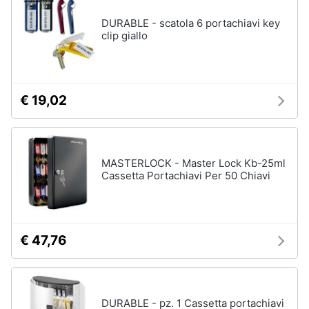
Portabiancheria
DURABLE - scatola 6 portachiavi key
Lavatoio
clip giallo
Mobili
lavanderia
Armadio
portascope
€ 19,02
Vedi
tutti
MASTERLOCK - Master Lock Kb-25ml
Cassetta Portachiavi Per 50 Chiavi
€ 47,76
DURABLE - pz. 1 Cassetta portachiavi