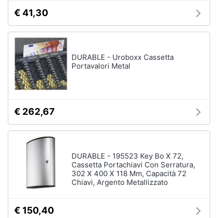
matrimoniale
€ 41,30
Copridivano
Vedi
tutti
DURABLE - Uroboxx Cassetta
Portavalori Metal
Illuminazione
Philips
illuminazione
€ 262,67
selction
Lampadari
Lampadari
moderni
DURABLE - 195523 Key Bo X 72,
Cassetta Portachiavi Con Serratura,
Lampada
302 X 400 X 118 Mm, Capacità 72
di
Chiavi, Argento Metallizzato
sale
Vedi
€ 150,40
tutti