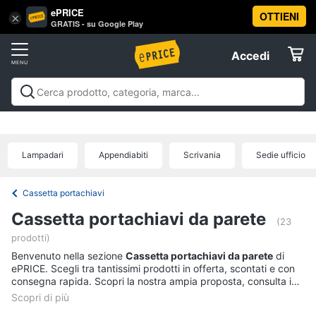
ePRICE
OTTIENI
Vai
×
Accedi
GRATIS - su Google Play
al
Registrati
menu
Accedi
Arredo
Offerte
Soggiorno
Arredo
Soggiorno
Cucina e sala da pranzo
Camera da
Elettrodomestici
letto
Cameretta
Studio e
Divani
ufficio
Bagno
Ingresso
Mobili
Complementi e
Divano
Lampadari
Appendiabiti
Scrivania
Sedie ufficio
decorazioni
Tessili
Illuminazione
Arredamento da
letto
Informatica
esterno
Lavanderia
Offerte
Lampadari
Cassetta portachiavi
Telefonia
Tende
Cassetta portachiavi da parete
(23
Vedi
prodotti)
Tv
tutti
Benvenuto nella sezione
Cassetta portachiavi da parete
di
e
ePRICE. Scegli tra tantissimi prodotti in offerta, scontati e con
Home
consegna rapida. Scopri la nostra ampia proposta, consulta i
Cinema
prezzi e acquista comodamente online.
Cucina