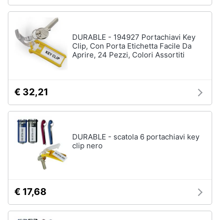
Arredamento
DURABLE - 194927 Portachiavi Key
da
Clip, Con Porta Etichetta Facile Da
esterno
Aprire, 24 Pezzi, Colori Assortiti
Piscine
Piscine
fuori
€ 32,21
terra
Casette
in
legno
DURABLE - scatola 6 portachiavi key
Gazebo
clip nero
Vedi
tutti
€ 17,68
Lavanderia