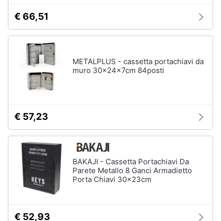
matrimoniale
e
€ 66,51
igiene
Letto
matrimoniale
Beauty
Vedi
tutti
METALPLUS - cassetta portachiavi da
muro 30x24x7cm 84posti
Giocattoli
Prima
Cameretta
infanzia
Cavallo
€ 57,23
a
dondolo
Fotografia
Fasciatoio
Letti
Casalinghi
BAKAJI - Cassetta Portachiavi Da
a
Parete Metallo 8 Ganci Armadietto
castello
Porta Chiavi 30x23cm
Abbigliamento
Peluche
Vedi
Sport
€ 52,93
tutti