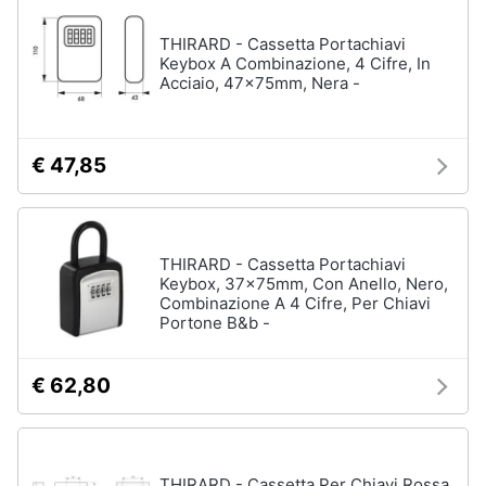
Assistenza
Box
clienti
THIRARD - Cassetta Portachiavi
doccia
Keybox A Combinazione, 4 Cifre, In
Vasca
Acciaio, 47x75mm, Nera -
Esci
da
bagno
Piatto
€ 47,85
doccia
Vedi
tutti
THIRARD - Cassetta Portachiavi
Keybox, 37x75mm, Con Anello, Nero,
Combinazione A 4 Cifre, Per Chiavi
Ingresso
Portone B&b -
Appendiabiti
Scarpiera
€ 62,80
Mobili
ingresso
Librerie
THIRARD - Cassetta Per Chiavi Rossa