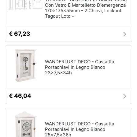
Con Vetro E Martelletto D'emergenza
Vedi
170x175x55mm - 2 Chiavi, Lockout
tutti
Tagout Loto -
€ 67,23
Mobili
Mobili
bagno
Divani
WANDERLUST DECO - Cassetta
Portachiavi In Legno Bianco
Divano
23x7,5x34h
letto
Comodini
Vedi
€ 46,04
tutti
WANDERLUST DECO - Cassetta
Complementi
Portachiavi In Legno Bianco
e
25x7,5x36h
decorazioni