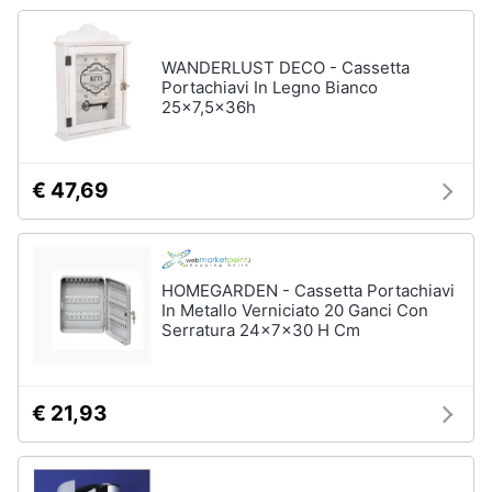
Vedi
tutti
WANDERLUST DECO - Cassetta
Portachiavi In Legno Bianco
25x7,5x36h
Mobili
Mobili
bagno
€ 47,69
Divani
Divano
letto
HOMEGARDEN - Cassetta Portachiavi
Comodini
In Metallo Verniciato 20 Ganci Con
Serratura 24x7x30 H Cm
Vedi
tutti
€ 21,93
Complementi
e
decorazioni