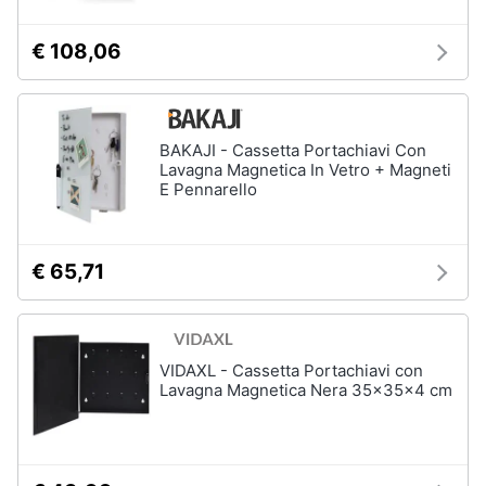
€ 108,06
Arredamento
da
esterno
Piscine
BAKAJI - Cassetta Portachiavi Con
Lavagna Magnetica In Vetro + Magneti
Piscine
E Pennarello
fuori
terra
Casette
in
€ 65,71
legno
Gazebo
Vedi
VIDAXL - Cassetta Portachiavi con
tutti
Lavagna Magnetica Nera 35x35x4 cm
Lavanderia