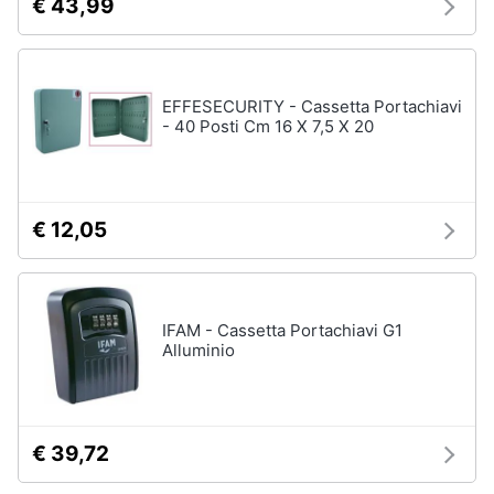
€ 43,99
Portabiancheria
Lavatoio
Mobili
lavanderia
EFFESECURITY - Cassetta Portachiavi
Armadio
- 40 Posti Cm 16 X 7,5 X 20
portascope
Vedi
tutti
€ 12,05
IFAM - Cassetta Portachiavi G1
Alluminio
€ 39,72