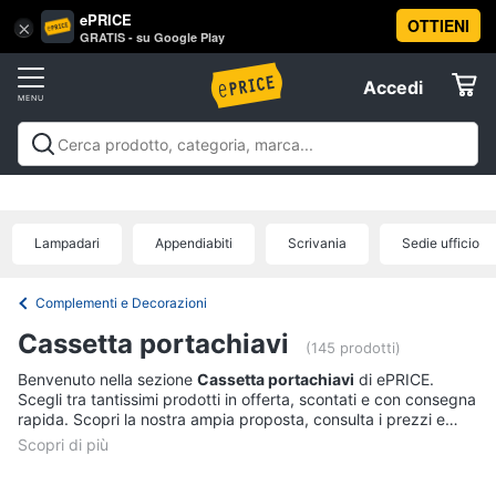
ePRICE
OTTIENI
Vai
×
Accedi
GRATIS - su Google Play
al
Registrati
menu
Accedi
Arredo
Offerte
Soggiorno
Arredo
Soggiorno
Cucina e sala da pranzo
Camera da
Elettrodomestici
letto
Cameretta
Studio e
Divani
ufficio
Bagno
Ingresso
Mobili
Complementi e
Divano
Lampadari
Appendiabiti
Scrivania
Sedie ufficio
decorazioni
Tessili
Illuminazione
Arredamento da
letto
Informatica
esterno
Lavanderia
Offerte
Lampadari
Complementi e Decorazioni
Telefonia
Tende
Cassetta portachiavi
(145 prodotti)
Vedi
Benvenuto nella sezione
Cassetta portachiavi
di ePRICE.
Tv
tutti
Scegli tra tantissimi prodotti in offerta, scontati e con consegna
e
rapida. Scopri la nostra ampia proposta, consulta i prezzi e
Home
acquista comodamente online.
Cinema
Cucina