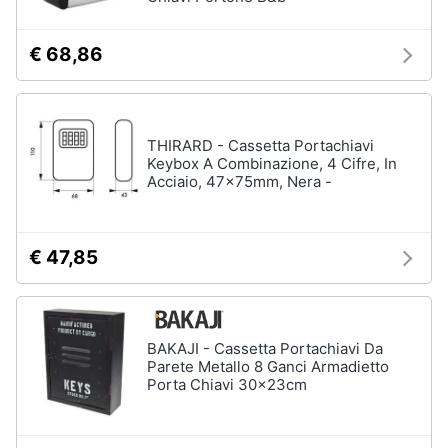
Animali
€ 68,86
Studio
e
Motori
ufficio
Lampadari
THIRARD - Cassetta Portachiavi
Libri,
Keybox A Combinazione, 4 Cifre, In
Scrivania
cd
Acciaio, 47x75mm, Nera -
e
Sedie
dvd
ufficio
Scrivania
€ 47,85
ufficio
Festività
e
Vedi
ricorrenze
tutti
BAKAJI - Cassetta Portachiavi Da
Promozioni
Parete Metallo 8 Ganci Armadietto
Porta Chiavi 30x23cm
Bagno
Servizi
Mobili
bagno