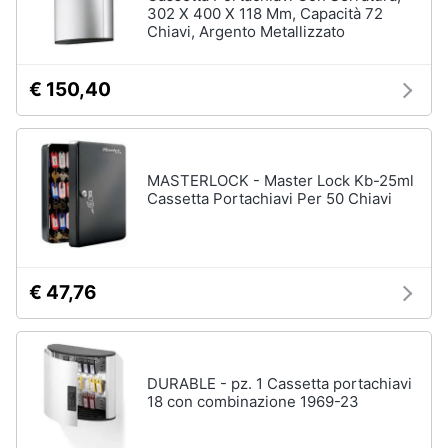
matrimoniale
302 X 400 X 118 Mm, Capacità 72
Chiavi, Argento Metallizzato
Copridivano
Vedi
€ 150,40
tutti
Illuminazione
MASTERLOCK - Master Lock Kb-25ml
Cassetta Portachiavi Per 50 Chiavi
Philips
illuminazione
selction
Lampadari
€ 47,76
Lampadari
moderni
Lampada
di
sale
DURABLE - pz. 1 Cassetta portachiavi
18 con combinazione 1969-23
Vedi
tutti