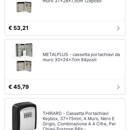
muro 37x28x7,5cm 128posti
matrimoniale
e
igiene
Letto
matrimoniale
Beauty
€ 53,21
Vedi
tutti
Giocattoli
METALPLUS - cassetta portachiavi da
Prima
Cameretta
muro 30x24x7cm 84posti
infanzia
Cavallo
a
dondolo
Fotografia
Fasciatoio
€ 45,79
Letti
Casalinghi
a
castello
Abbigliamento
Peluche
THIRARD - Cassetta Portachiavi
Keybox, 37x75mm, A Muro, Nero E
Vedi
Grigio, Combinazione A 4 Cifre, Per
Sport
tutti
Chiavi Portone B&b -