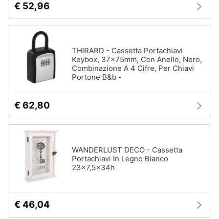
€ 52,96
Assistenza
Box
clienti
doccia
Vasca
Esci
da
THIRARD - Cassetta Portachiavi
bagno
Keybox, 37x75mm, Con Anello, Nero,
Piatto
Combinazione A 4 Cifre, Per Chiavi
doccia
Portone B&b -
Vedi
tutti
€ 62,80
Ingresso
WANDERLUST DECO - Cassetta
Appendiabiti
Portachiavi In Legno Bianco
23x7,5x34h
Scarpiera
Mobili
ingresso
€ 46,04
Librerie