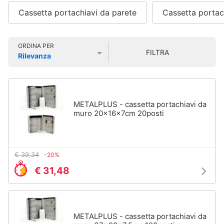
e
Smart
sala
Cassetta portachiavi da parete
Cassetta portac
home
da
pranzo
Lampadari
Videogiochi
ORDINA PER
FILTRA
Tavolo
Rilevanza
Prezzo più basso
Prezzo più alto
Valutazioni
Sedie
Audio
e
Tavolo
musica
allungabile
METALPLUS - cassetta portachiavi da
Vedi
muro 20x16x7cm 20posti
Clima
tutti
Arredo
€ 39,34
-20%
Camera
€ 31,48
da
Brico
letto
e
Giardinaggio
Sveglia
Comodini
METALPLUS - cassetta portachiavi da
Salute
Materasso