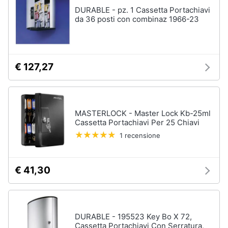
DURABLE - pz. 1 Cassetta Portachiavi
Sveglia
da 36 posti con combinaz 1966-23
Orologi
da
parete
Carta
€ 127,27
da
parati
Tende
Vedi
MASTERLOCK - Master Lock Kb-25ml
tutti
Cassetta Portachiavi Per 25 Chiavi
1 recensione
Tessili
€ 41,30
Tende
da
sole
Tende
DURABLE - 195523 Key Bo X 72,
Materasso
Cassetta Portachiavi Con Serratura,