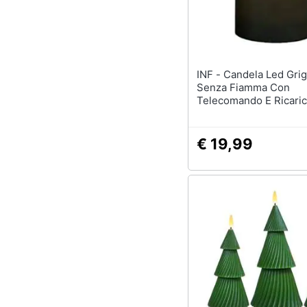
INF - Candela Led Grigio Fumo
Senza Fiamma Con
Telecomando E Ricari
(7.5x15cm)
€ 19,99