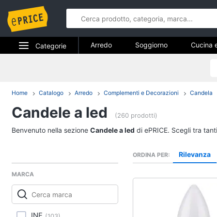
Arredo
Soggiorno
Cucina 
Categorie
Bagno
Ingresso
Mobili
Elettrodomestici
Arredo
Arredamento da esterno
Lavande
Informatica
Home
Catalogo
Arredo
Complementi e Decorazioni
Candela
Soggiorno
Candele a led
Telefonia
Divani
(260 prodotti)
Divano letto
Tv e Home Cinema
Benvenuto nella sezione
Candele a led
di ePRICE. Scegli tra tant
Lampadari
Smart home
Tende
Rilevanza
ORDINA PER
Vedi tutti
Videogiochi
MARCA
Audio e musica
Studio e ufficio
INF
(
103
)