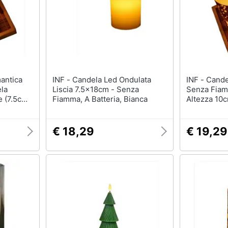
INF - Candela Led Ondulata
INF - Candela Led Romantica
la
Liscia 7.5x18cm - Senza
Senza Fiam
e (7.5cm
Fiamma, A Batteria, Bianca
Altezza 10
Accoglient
€ 18,29
€ 19,29