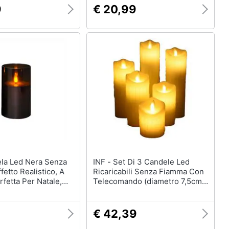
9
€ 20,99
INF - Set Di 3 Candele Led
fetto Realistico, A
Ricaricabili Senza Fiamma Con
rfetta Per Natale,
Telecomando (diametro 7,5cm,
 E Matrimoni
Altezza 10/12,5/15cm)
€ 42,39