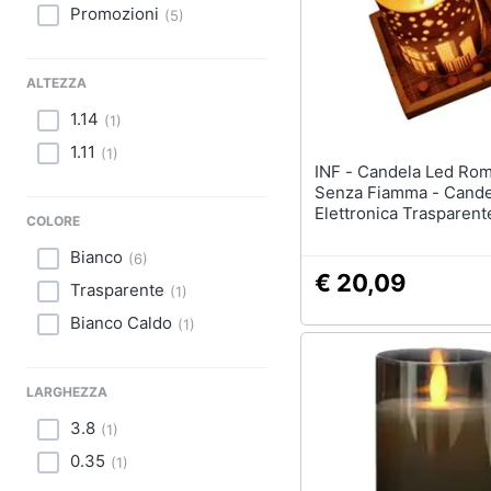
Sport
Promozioni
(
5
)
Lavatoio
Animali
Mobili lavanderia
ALTEZZA
Armadio portascope
Motori
1.14
(
1
)
Vedi tutti
Libri, cd e dvd
1.11
(
1
)
INF - Candela Led Romantica
Senza Fiamma - Cande
Festività e ricorrenze
Elettronica Trasparent
COLORE
X 15cm)
Promozioni
Bianco
(
6
)
€ 20,09
Trasparente
(
1
)
Bianco Caldo
(
1
)
LARGHEZZA
3.8
(
1
)
0.35
(
1
)