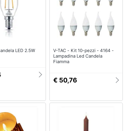
Mobili bagno
Divani
Divano letto
Comodini
Vedi tutti
V-TAC - Kit 10-pezzi - 4164 -
Lampadina Led Candela
Arredamento da esterno
Fiamma
elction
Piscine
4
Piscine fuori terra
€ 50,76
Casette in legno
Gazebo
Vedi tutti