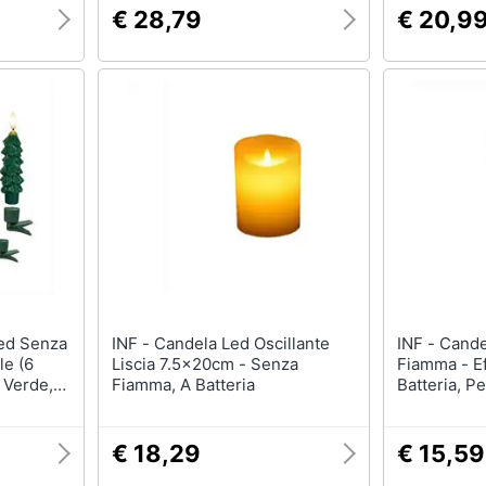
€ 28,79
€ 20,9
INF - Candela Led Oscillante
INF - Candela Led Nera Senza
le (6
Liscia 7.5x20cm - Senza
Fiamma - Ef
 Verde,
Fiamma, A Batteria
Batteria, Pe
Compleanni
€ 18,29
€ 15,59