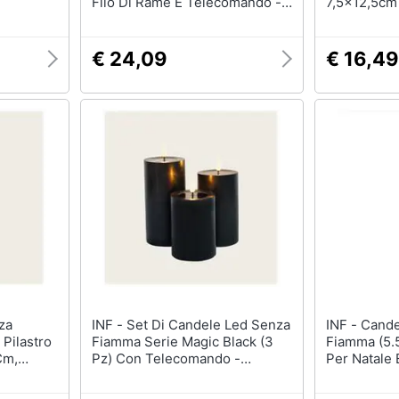
Filo Di Rame E Telecomando -
7,5x12,5cm
Diametro 7,5 Cm
Elettronica
Natale/com
€ 24,09
€ 16,49
INF - Set Di Candele Led Senza
INF - Candela Led Rossa Senza
Pilastro
Fiamma Serie Magic Black (3
Fiamma (5.
Cm,
Pz) Con Telecomando -
Per Natale 
Diametro 7,5 Cm