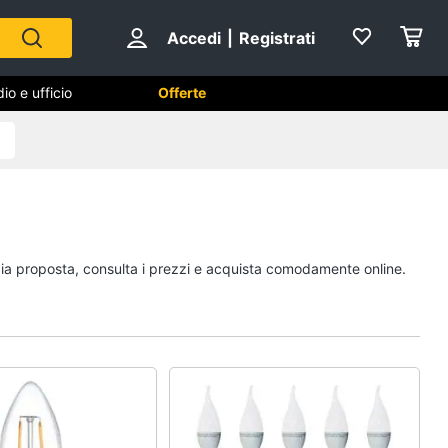
Accedi
|
Registrati
io e ufficio
Offerte
Cameretta
Cavallo a dondolo
Fasciatoio
mpia proposta, consulta i prezzi e acquista comodamente online.
le
Letti a castello
Peluche
Vedi tutti
Mobili