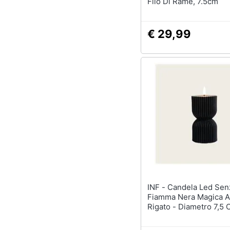
Filo Di Rame, 7.5cm
€ 29,99
INF - Candela Led Senza
Fiamma Nera Magica A 
Rigato - Diametro 7,5 
Altezza 13,5 Cm