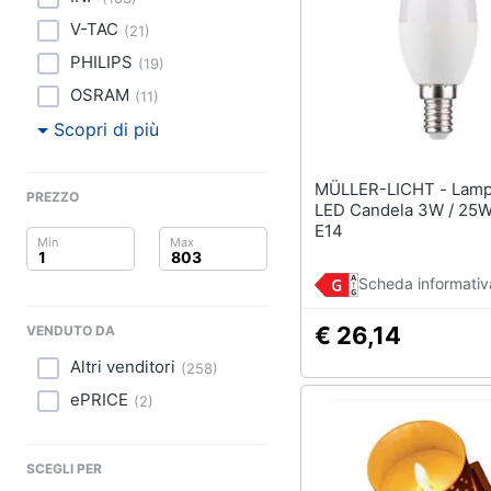
Clima
Lampadari
V-TAC
(
21
)
Scrivania
Arredo
PHILIPS
(
19
)
Sedie ufficio
OSRAM
Scrivania ufficio
(
11
)
Brico e Giardinaggio
Scopri di più
Vedi tutti
Salute e igiene
MÜLLER-LICHT - Lampadina
Beauty
PREZZO
LED Candela 3W / 25W
Complementi e deco
E14
Sveglia
Giocattoli
Orologi da parete
Scheda informativ
Prima infanzia
Carta da parati
€ 26,14
VENDUTO DA
Tende
Fotografia
Altri venditori
(
258
)
Vedi tutti
Casalinghi
ePRICE
(
2
)
Abbigliamento
Lavanderia
SCEGLI PER
Portabiancheria