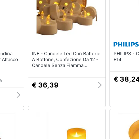
Mobili bagno
Appendiabiti
Box doccia
Scarpiera
Vasca da bagno
Mobili ingresso
Piatto doccia
Librerie
Vedi tutti
Vedi tutti
INF - Candele Led Con Batterie
PHILIPS - Candela LED 2.5W
 Attacco
A Bottone, Confezione Da 12 -
E14
razioni
Tessili
Illuminazione
Candele Senza Fiamma
Tende da sole
Philips illuminazione s
Tremolanti Bianco Caldo Con
Telecomando
€ 38,2
Tende
Lampadari
a
€ 36,39
Materasso matrimoniale
Lampadari moderni
Copridivano
Lampada di sale
Vedi tutti
Vedi tutti