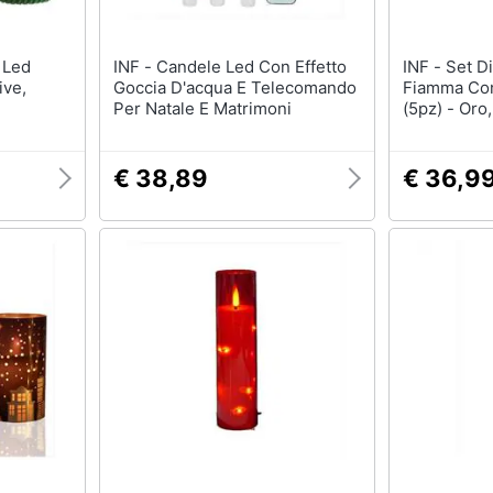
INF - Candele Led Con Effetto
INF - Set Di Candele Led Senza
ive,
Goccia D'acqua E Telecomando
Fiamma Co
Per Natale E Matrimoni
(5pz) - Oro,
€ 38,89
€ 36,9