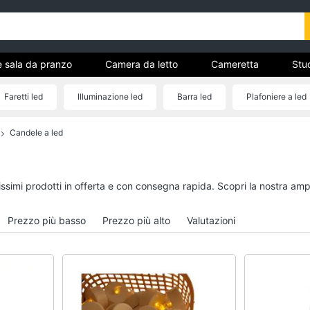
e sala da pranzo
Camera da letto
Cameretta
Stud
Complementi e decorazioni
Tessili
Illuminazione
Faretti led
Illuminazione led
Barra led
Plafoniere a led
ria
Candele a led
Cucina e sala da pranzo
Camera da letto
Lampadari
Sveglia
Tavolo
Comodini
issimi prodotti in offerta e con consegna rapida. Scopri la nostra a
Sedie
Materasso matrimonia
Tavolo allungabile
Letto matrimoniale
Prezzo più basso
Prezzo più alto
Valutazioni
Vedi tutti
Vedi tutti
Bagno
Ingresso