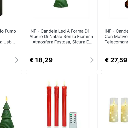
INF - Candela Led A Forma Di
INF - Candele Led Natalizie
Albero Di Natale Senza Fiamma
Con Motivo 
ca Usb
- Atmosfera Festosa, Sicura E
Telecoman
Riutilizzabile M
€ 18,29
€ 27,59