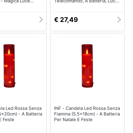
 - Magica Luce
Telecomando, A Batteria, Luce
 Per
Bianca Calda
pleanno
€ 27,49
INF - Candela Led Rossa Senza
5x20cm) - A Batteria
Fiamma (5.5x18cm) - A Batteria
E Feste
Per Natale E Feste