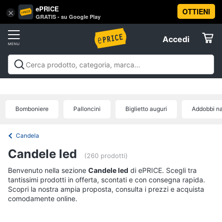
ePRICE
OTTIENI
Vai
×
Accedi
GRATIS - su Google Play
al
Registrati
menu
Accedi
Festività
Offerte
e
ricorrenze
Festività e ricorrenze
Catering
Organizzazione
Elettrodomestici
feste
Natale
Capodanno
Epifania
Regali di natale
Regali
Catering
di san valentino
Carnevale
Regali per la festa del
Bomboniere
Palloncini
Biglietto auguri
Addobbi na
papà
Regali festa della mamma
Halloween
Boxing
Confetti
Informatica
days
Offerte
Segnaposto
Candela
Posate
Telefonia
Candele led
(260 prodotti)
Decorazioni
torte
Benvenuto nella sezione
Tv
Candele led
di ePRICE. Scegli tra
tantissimi prodotti in offerta, scontati e con consegna rapida.
e
Vedi
Scopri la nostra ampia proposta, consulta i prezzi e acquista
Home
tutti
comodamente online.
Cinema