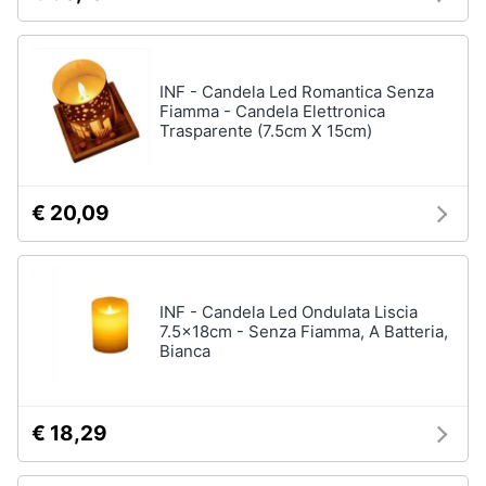
Animali
Epifania
INF - Candela Led Romantica Senza
Motori
Nerf
Fiamma - Candela Elettronica
Trasparente (7.5cm X 15cm)
Dinosauri
Libri,
Barbie
cd
Puzzle
e
€ 20,09
dvd
Vedi
tutti
Festività
INF - Candela Led Ondulata Liscia
e
7.5x18cm - Senza Fiamma, A Batteria,
ricorrenze
Bianca
Regali
di
natale
Promozioni
Regali
€ 18,29
di
Servizi
Natale
per