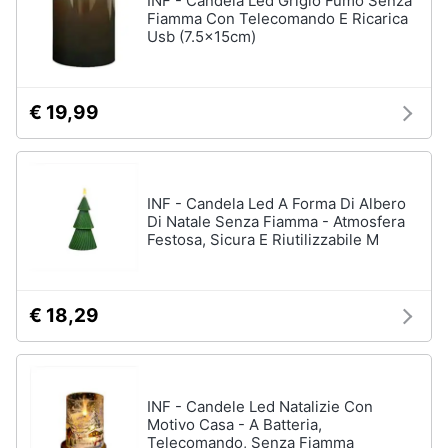
INF - Candela Led Grigio Fumo Senza
Fiamma Con Telecomando E Ricarica
Regali
Usb (7.5x15cm)
di
san
valentino
Per
€ 19,99
chi
ama
le
esperienze
INF - Candela Led A Forma Di Albero
Per
gli
Di Natale Senza Fiamma - Atmosfera
sportivi
Festosa, Sicura E Riutilizzabile M
Per
gli
amanti
€ 18,29
della
beauty
routine
Per
gli
INF - Candele Led Natalizie Con
amanti
Motivo Casa - A Batteria,
della
Telecomando, Senza Fiamma
tecnologia