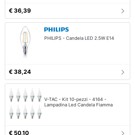
Babbo
e
Natale
€ 36,39
igiene
Presepe
Beauty
Vedi
tutti
PHILIPS - Candela LED 2.5W E14
Giocattoli
Capodanno
Prima
infanzia
Giochi
€ 38,24
per
Natale
Fotografia
Scacchi
Fuochi
Casalinghi
V-TAC - Kit 10-pezzi - 4164 -
d
Lampadina Led Candela Fiamma
artificio
Petardi
Abbigliamento
Vedi
tutti
Sport
€ 50,10