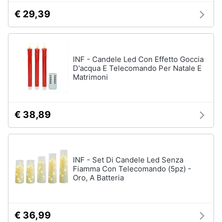
Regali
€ 29,39
per
la
festa
del
papà
INF - Candele Led Con Effetto Goccia
Per
D'acqua E Telecomando Per Natale E
gli
Matrimoni
amanti
della
tecnologia
Per
€ 38,89
gli
sportivi
Per
gli
INF - Set Di Candele Led Senza
amanti
Fiamma Con Telecomando (5pz) -
della
Oro, A Batteria
moda
Per
gli
amanti
€ 36,99
della