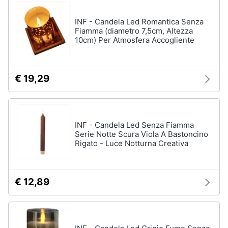
lui
Assistenza
clienti
Regali
INF - Candela Led Romantica Senza
di
Fiamma (diametro 7,5cm, Altezza
Natale
10cm) Per Atmosfera Accogliente
per
Esci
lei
Regali
€ 19,29
di
natale
per
teenager
Regali
INF - Candela Led Senza Fiamma
di
Serie Notte Scura Viola A Bastoncino
Natale
Rigato - Luce Notturna Creativa
per
arredare
la
casa
€ 12,89
Vedi
tutti