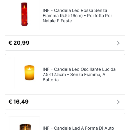
routine
INF - Candela Led Rossa Senza
Per
Fiamma (5.5x16cm) - Perfetta Per
le
Natale E Feste
mamme
sportive
Per
le
€ 20,99
mamme
appassionate
di
arredo
INF - Candela Led Oscillante Lucida
Vedi
7.5x12.5cm - Senza Fiamma, A
tutti
Batteria
Halloween
€ 16,49
Zucca
Halloween
Maschera
per
INF - Candele Led A Forma Di Auto