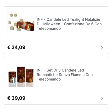
beauty
routine
Vedi
INF - Candele Led Tealight Natalizie
tutti
Di Halloween - Confezione Da 6 Con
Telecomando
Regali
festa
€ 24,09
della
mamma
Per
le
mamme
INF - Set Di 3 Candele Led
amanti
Romantiche Senza Fiamma Con
della
Telecomando
moda
Per
le
€ 39,09
mamme
amanti
della
beauty