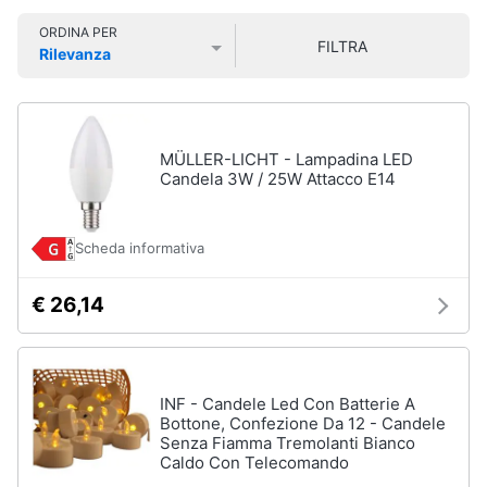
Smart
Organizzazione
ORDINA PER
home
FILTRA
feste
Rilevanza
Prezzo più basso
Prezzo più alto
Valutazioni
Bomboniere
Videogiochi
Palloncini
Candeline
Audio
MÜLLER-LICHT - Lampadina LED
Confetti
e
Candela 3W / 25W Attacco E14
musica
Vedi
tutti
Scheda informativa
Clima
€ 26,14
Arredo
Natale
Giochi
Brico
per
Natale
e
INF - Candele Led Con Batterie A
Giardinaggio
Bottone, Confezione Da 12 - Candele
Albero
Senza Fiamma Tremolanti Bianco
di
Caldo Con Telecomando
Natale
Salute