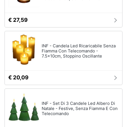
Vedi
tutti
€ 27,59
Carnevale
INF - Candela Led Ricaricabile Senza
Maschera
Fiamma Con Telecomando -
per
7.5x10cm, Stoppino Oscillante
travestimenti
Costumi
carnevale
€ 20,09
Unghie
finte
Parrucche
Vedi
INF - Set Di 3 Candele Led Albero Di
tutti
Natale - Festive, Senza Fiamma E Con
Telecomando