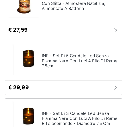
travestimenti
Con Slitta - Atmosfera Natalizia,
Alimentate A Batteria
Costumi
Halloween
Unghie
finte
€ 27,59
Vedi
tutti
INF - Set Di 5 Candele Led Senza
Fiamma Nere Con Luci A Filo Di Rame,
7.5cm
Boxing
days
Giocattoli
-
€ 29,99
Boxing
Days
INF - Set Di 3 Candele Led Senza
Fiamma Nere Con Luci A Filo Di Rame
E Telecomando - Diametro 7,5 Cm