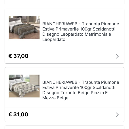
Animali
Studio
BIANCHERIAWEB - Trapunta Piumone
e
Motori
Estiva Primaverile 100gr Scaldanotti
ufficio
Disegno Leopardato Matrimoniale
Leopardato
Lampadari
Libri,
Scrivania
cd
e
€ 37,00
Sedie
dvd
ufficio
Scrivania
ufficio
Festività
BIANCHERIAWEB - Trapunta Piumone
e
Vedi
Estiva Primaverile 100gr Scaldanotti
ricorrenze
tutti
Disegno Toronto Beige Piazza E
Mezza Beige
Promozioni
€ 31,00
Bagno
Servizi
Mobili
bagno