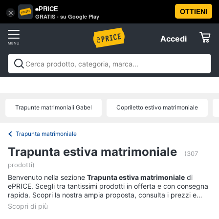
ePRICE
OTTIENI
Vai
×
Accedi
GRATIS - su Google Play
al
Registrati
menu
Accedi
Arredo
Offerte
Soggiorno
Arredo
Soggiorno
Cucina e sala da pranzo
Camera da
Elettrodomestici
letto
Cameretta
Studio e
Divani
ufficio
Bagno
Ingresso
Mobili
Complementi e
Divano
Trapunte matrimoniali Gabel
Copriletto estivo matrimoniale
decorazioni
Tessili
Illuminazione
Arredamento da
letto
Informatica
esterno
Lavanderia
Offerte
Lampadari
Trapunta matrimoniale
Telefonia
Tende
Trapunta estiva matrimoniale
(307
Vedi
prodotti)
Tv
tutti
Benvenuto nella sezione
Trapunta estiva matrimoniale
di
e
ePRICE. Scegli tra tantissimi prodotti in offerta e con consegna
Home
rapida. Scopri la nostra ampia proposta, consulta i prezzi e
Cinema
acquista comodamente online.
Cucina