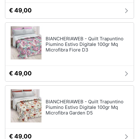
matrimoniale
e
€ 49,00
igiene
Letto
matrimoniale
Beauty
Vedi
tutti
BIANCHERIAWEB - Quilt Trapuntino
Piumino Estivo Digitale 100gr Mq
Giocattoli
Microfibra Fiore D3
Prima
Cameretta
infanzia
Cavallo
€ 49,00
a
dondolo
Fotografia
Fasciatoio
Letti
Casalinghi
BIANCHERIAWEB - Quilt Trapuntino
a
Piumino Estivo Digitale 100gr Mq
castello
Microfibra Garden D5
Abbigliamento
Peluche
Vedi
Sport
€ 49,00
tutti