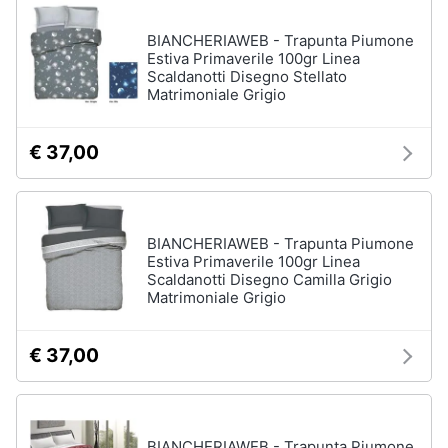
Assistenza
Box
clienti
BIANCHERIAWEB - Trapunta Piumone
doccia
Estiva Primaverile 100gr Linea
Vasca
Scaldanotti Disegno Stellato
Esci
da
Matrimoniale Grigio
bagno
Piatto
€ 37,00
doccia
Vedi
tutti
BIANCHERIAWEB - Trapunta Piumone
Estiva Primaverile 100gr Linea
Scaldanotti Disegno Camilla Grigio
Ingresso
Matrimoniale Grigio
Appendiabiti
Scarpiera
€ 37,00
Mobili
ingresso
Librerie
BIANCHERIAWEB - Trapunta Piumone