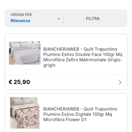
e
Smart
sala
home
da
ORDINA PER
pranzo
FILTRA
Rilevanza
Lampadari
Videogiochi
Prezzo più basso
Prezzo più alto
Valutazioni
Tavolo
Sedie
Audio
e
BIANCHERIAWEB - Quilt Trapuntino
Tavolo
musica
Piumino Estivo Double Face 100gr Mq
allungabile
Microfibra Zefiro Matrimoniale Grigio-
grigio
Vedi
Clima
tutti
€ 25,90
Arredo
Camera
da
Brico
letto
e
BIANCHERIAWEB - Quilt Trapuntino
Piumino Estivo Digitale 100gr Mq
Giardinaggio
Sveglia
Microfibra Flower D1
Comodini
Salute
Materasso