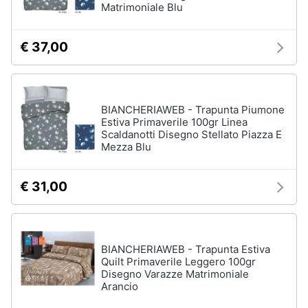
Matrimoniale Blu
Sveglia
Orologi
€ 37,00
da
parete
Carta
da
parati
BIANCHERIAWEB - Trapunta Piumone
Estiva Primaverile 100gr Linea
Tende
Scaldanotti Disegno Stellato Piazza E
Mezza Blu
Vedi
tutti
€ 31,00
Tessili
Tende
BIANCHERIAWEB - Trapunta Estiva
da
Quilt Primaverile Leggero 100gr
sole
Disegno Varazze Matrimoniale
Tende
Arancio
Materasso