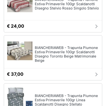
Estiva Primaverile 100gr Scaldanotti
Vedi
Disegno Stelvio Rosso Singolo Stelvio
tutti
€ 24,00
Mobili
Mobili
bagno
Divani
BIANCHERIAWEB - Trapunta Piumone
Estiva Primaverile 100gr Scaldanotti
Divano
Disegno Toronto Beige Matrimoniale
letto
Beige
Comodini
Vedi
€ 37,00
tutti
BIANCHERIAWEB - Trapunta Piumone
Complementi
Estiva Primaverile 100gr Linea
e
Scaldanotti Disegno Stellato
decorazioni