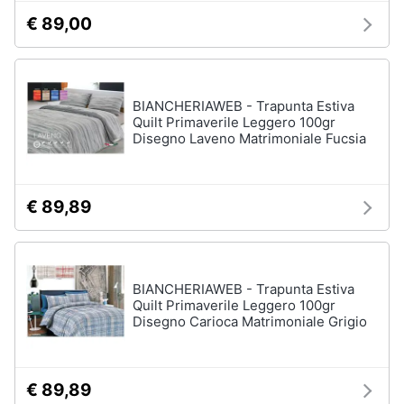
matrimoniale
€ 89,00
Copridivano
Vedi
tutti
BIANCHERIAWEB - Trapunta Estiva
Quilt Primaverile Leggero 100gr
Disegno Laveno Matrimoniale Fucsia
Illuminazione
Philips
illuminazione
€ 89,89
selction
Lampadari
Lampadari
moderni
BIANCHERIAWEB - Trapunta Estiva
Quilt Primaverile Leggero 100gr
Lampada
Disegno Carioca Matrimoniale Grigio
di
sale
Vedi
€ 89,89
tutti