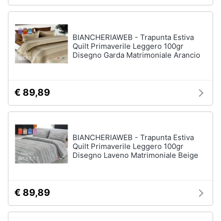
Arredamento
BIANCHERIAWEB - Trapunta Estiva
da
Quilt Primaverile Leggero 100gr
esterno
Disegno Garda Matrimoniale Arancio
Piscine
Piscine
fuori
€ 89,89
terra
Casette
in
legno
BIANCHERIAWEB - Trapunta Estiva
Gazebo
Quilt Primaverile Leggero 100gr
Disegno Laveno Matrimoniale Beige
Vedi
tutti
€ 89,89
Lavanderia