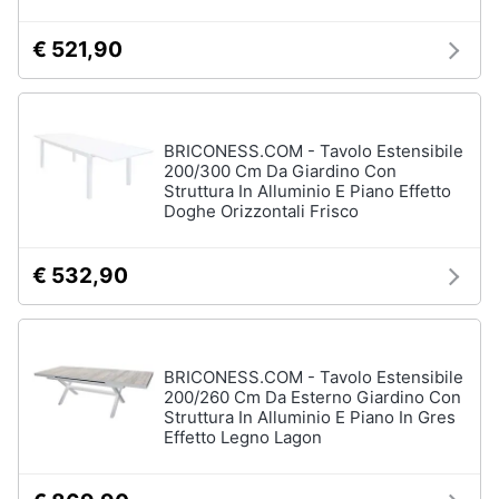
Vedi
tutti
€ 521,90
Mobili
BRICONESS.COM - Tavolo Estensibile
Mobili
200/300 Cm Da Giardino Con
bagno
Struttura In Alluminio E Piano Effetto
Doghe Orizzontali Frisco
Divani
Divano
letto
€ 532,90
Comodini
Vedi
tutti
BRICONESS.COM - Tavolo Estensibile
200/260 Cm Da Esterno Giardino Con
Struttura In Alluminio E Piano In Gres
Effetto Legno Lagon
Complementi
e
decorazioni