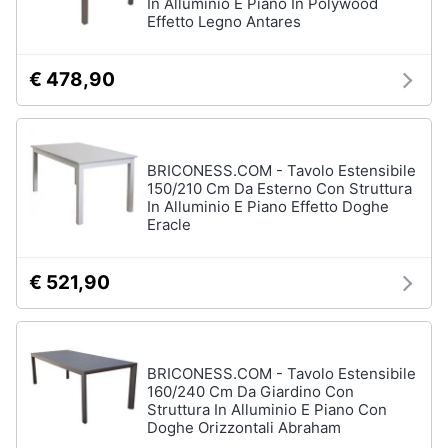
In Alluminio E Piano In Polywood
Portabiancheria
Effetto Legno Antares
Lavatoio
Mobili
€ 478,90
lavanderia
Armadio
portascope
Vedi
BRICONESS.COM - Tavolo Estensibile
tutti
150/210 Cm Da Esterno Con Struttura
In Alluminio E Piano Effetto Doghe
Eracle
€ 521,90
BRICONESS.COM - Tavolo Estensibile
160/240 Cm Da Giardino Con
Struttura In Alluminio E Piano Con
Doghe Orizzontali Abraham