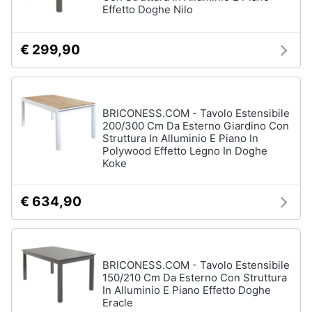
Effetto Doghe Nilo
Assistenza
Box
clienti
doccia
€ 299,90
Vasca
Esci
da
bagno
Piatto
doccia
BRICONESS.COM - Tavolo Estensibile
200/300 Cm Da Esterno Giardino Con
Vedi
Struttura In Alluminio E Piano In
tutti
Polywood Effetto Legno In Doghe
Koke
€ 634,90
Ingresso
Appendiabiti
Scarpiera
BRICONESS.COM - Tavolo Estensibile
Mobili
ingresso
150/210 Cm Da Esterno Con Struttura
In Alluminio E Piano Effetto Doghe
Librerie
Eracle