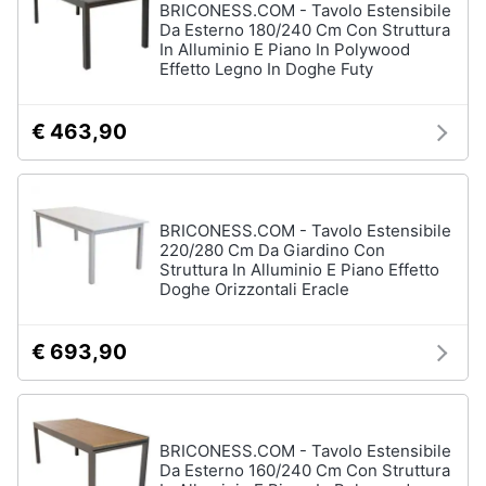
BRICONESS.COM - Tavolo Estensibile
Da Esterno 180/240 Cm Con Struttura
In Alluminio E Piano In Polywood
Effetto Legno In Doghe Futy
Arredamento
da
esterno
€ 463,90
Piscine
Piscine
fuori
terra
BRICONESS.COM - Tavolo Estensibile
Casette
220/280 Cm Da Giardino Con
in
Struttura In Alluminio E Piano Effetto
legno
Doghe Orizzontali Eracle
Gazebo
€ 693,90
Vedi
tutti
BRICONESS.COM - Tavolo Estensibile
Lavanderia
Da Esterno 160/240 Cm Con Struttura