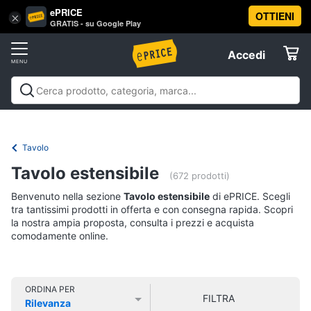
ePRICE
OTTIENI
Vai
×
Accedi
GRATIS - su Google Play
al
Registrati
menu
Accedi
Arredo
Offerte
Soggiorno
Arredo
Soggiorno
Cucina e sala da pranzo
Camera da
Elettrodomestici
letto
Cameretta
Studio e
Divani
ufficio
Bagno
Ingresso
Mobili
Complementi e
Tavolo
Divano
decorazioni
Tessili
Illuminazione
Arredamento da
letto
Informatica
Tavolo estensibile
esterno
Lavanderia
Offerte
(672 prodotti)
Lampadari
Benvenuto nella sezione
Tavolo estensibile
di ePRICE. Scegli
Telefonia
Tende
tra tantissimi prodotti in offerta e con consegna rapida. Scopri
la nostra ampia proposta, consulta i prezzi e acquista
Vedi
comodamente online.
Tv
tutti
e
Home
Cinema
ORDINA PER
FILTRA
Cucina
Rilevanza