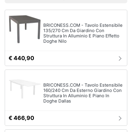
e
Prezzo più basso
Prezzo più alto
Valutazioni
Smart
sala
home
da
pranzo
Lampadari
BRICONESS.COM - Tavolo Estensibile
Videogiochi
135/270 Cm Da Giardino Con
Tavolo
Struttura In Alluminio E Piano Effetto
Sedie
Doghe Nilo
Audio
e
Tavolo
musica
allungabile
€ 440,90
Vedi
Clima
tutti
BRICONESS.COM - Tavolo Estensibile
Arredo
160/240 Cm Da Esterno Giardino Con
Struttura In Alluminio E Piano In
Camera
da
Doghe Dallas
Brico
letto
e
Giardinaggio
Sveglia
€ 466,90
Comodini
Salute
Materasso