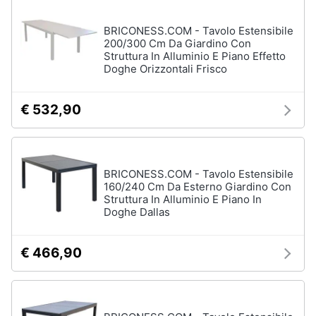
matrimoniale
e
igiene
BRICONESS.COM - Tavolo Estensibile
Letto
matrimoniale
200/300 Cm Da Giardino Con
Struttura In Alluminio E Piano Effetto
Beauty
Doghe Orizzontali Frisco
Vedi
tutti
Giocattoli
€ 532,90
Prima
Cameretta
infanzia
Cavallo
BRICONESS.COM - Tavolo Estensibile
a
dondolo
160/240 Cm Da Esterno Giardino Con
Fotografia
Struttura In Alluminio E Piano In
Fasciatoio
Doghe Dallas
Letti
Casalinghi
a
castello
€ 466,90
Abbigliamento
Peluche
Vedi
Sport
tutti