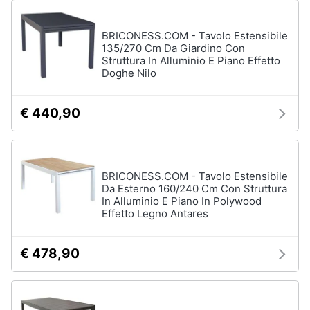
matrimoniale
Copridivano
BRICONESS.COM - Tavolo Estensibile
135/270 Cm Da Giardino Con
Vedi
Struttura In Alluminio E Piano Effetto
tutti
Doghe Nilo
€ 440,90
Illuminazione
Philips
illuminazione
selction
BRICONESS.COM - Tavolo Estensibile
Lampadari
Da Esterno 160/240 Cm Con Struttura
In Alluminio E Piano In Polywood
Lampadari
Effetto Legno Antares
moderni
Lampada
di
€ 478,90
sale
Vedi
tutti