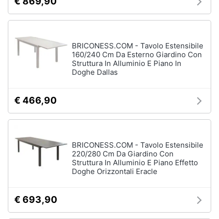
€ 869,90
Sveglia
Orologi
da
parete
BRICONESS.COM - Tavolo Estensibile
160/240 Cm Da Esterno Giardino Con
Carta
Struttura In Alluminio E Piano In
da
Doghe Dallas
parati
Tende
€ 466,90
Vedi
tutti
BRICONESS.COM - Tavolo Estensibile
220/280 Cm Da Giardino Con
Tessili
Struttura In Alluminio E Piano Effetto
Tende
Doghe Orizzontali Eracle
da
sole
€ 693,90
Tende
Materasso