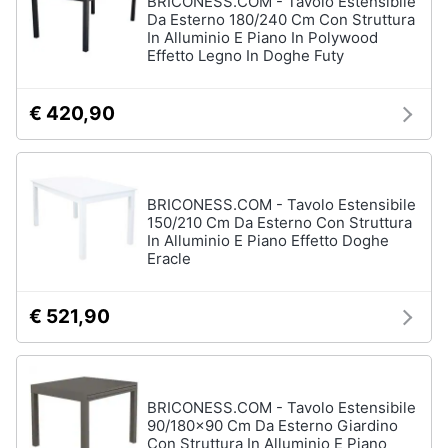
BRICONESS.COM - Tavolo Estensibile
Da Esterno 180/240 Cm Con Struttura
In Alluminio E Piano In Polywood
Animali
Effetto Legno In Doghe Futy
Studio
e
Motori
ufficio
€ 420,90
Lampadari
Libri,
Scrivania
cd
e
Sedie
BRICONESS.COM - Tavolo Estensibile
dvd
ufficio
150/210 Cm Da Esterno Con Struttura
In Alluminio E Piano Effetto Doghe
Scrivania
Eracle
ufficio
Festività
e
Vedi
ricorrenze
€ 521,90
tutti
Promozioni
Bagno
BRICONESS.COM - Tavolo Estensibile
Servizi
90/180x90 Cm Da Esterno Giardino
Mobili
Con Struttura In Alluminio E Piano
bagno