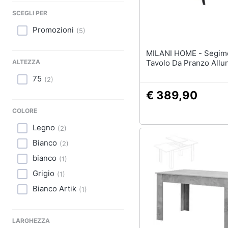
Sport
Lavatoio
SCEGLI PER
Animali
Mobili lavanderia
Promozioni
(
5
)
Armadio portascope
Motori
MILANI HOME - Segimerus -
ALTEZZA
Tavolo Da Pranzo Allu
Vedi tutti
Libri, cd e dvd
75
(
2
)
Festività e ricorrenze
€ 389,90
COLORE
Promozioni
Legno
(
2
)
Bianco
(
2
)
bianco
(
1
)
Grigio
(
1
)
Bianco Artik
(
1
)
LARGHEZZA