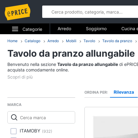
Arredo
Soggiorno
Cucina 
Categorie
Bagno
Ingresso
Mobili
Elettrodomestici
Home
Catalogo
Arredo
Mobili
Tavolo
Tavolo da pranzo
Arredo
Arredamento da esterno
Lavande
Tavolo da pranzo allungabile
Informatica
Soggiorno
Benvenuto nella sezione
Tavolo da pranzo allungabile
di ePRICE.
Telefonia
acquista comodamente online.
Divani
Divano letto
Tv e Home Cinema
Lampadari
Rilevanza
ORDINA PER
Smart home
Tende
MARCA
Vedi tutti
Videogiochi
Audio e musica
Studio e ufficio
ITAMOBY
(
932
)