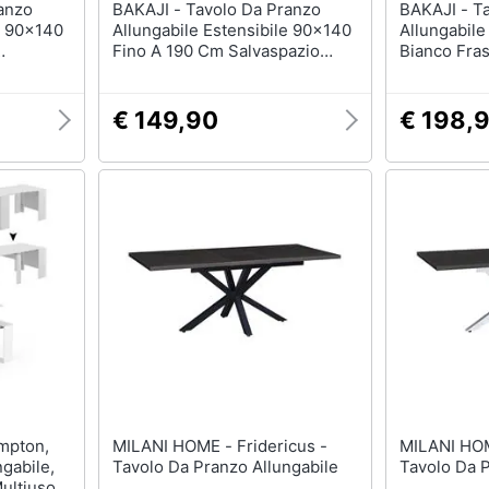
BAKAJI - Tavolo Da Pranzo
BAKAJI - Tavolo Da Pranzo
e 90x140
Allungabile Estensibile 90x140
Allungabile
Fino A 190 Cm Salvaspazio
Bianco Fra
Bianco
Salvaspazi
€ 149,90
€ 198,
MILANI HOME - Fridericus -
MILANI HOME - Frid
gabile,
Tavolo Da Pranzo Allungabile
Tavolo Da P
ultiuso