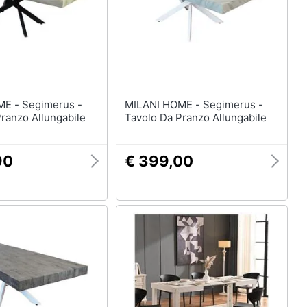
Mobili bagno
Divani
Divano letto
Comodini
Vedi tutti
imerus -
MILANI HOME - Segimerus -
ranzo Allungabile
Tavolo Da Pranzo Allungabile
Arredamento da esterno
elction
Piscine
90
€ 399,00
Piscine fuori terra
Casette in legno
Gazebo
Vedi tutti