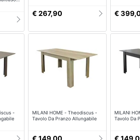
osti,
anco
€ 267,90
€ 399,
MILANI HOME - Theodiscus -
MILANI HOME - Theo
ngabile
Tavolo Da Pranzo Allungabile
Tavolo Da P
€ 149,00
€ 149,