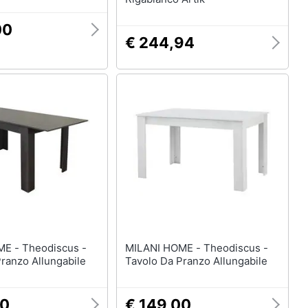
00
€ 244,94
discus -
MILANI HOME - Theodiscus -
ranzo Allungabile
Tavolo Da Pranzo Allungabile
00
€ 149,00