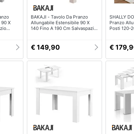
BAKAJI - Tavolo Da Pranzo
SHALLY DOGAN - 
e 90 X
Allungabile Estensibile 90 X
Pranzo Allu
zio
140 Fino A 190 Cm Salvaspazio
Posti 120-
Olmo
Estensibile
€ 149,90
€ 179,