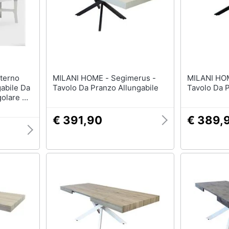
Mobili bagno
Appendiabiti
Box doccia
Scarpiera
Vasca da bagno
Mobili ingresso
Piatto doccia
Librerie
Vedi tutti
Vedi tutti
MILANI HOME - Segimerus -
MILANI HOME - Seg
gabile Da
Tavolo Da Pranzo Allungabile
Tavolo Da P
golare Da
razioni
Tessili
Illuminazione
0% Made
Tende da sole
Philips illuminazione s
, Bianco
€ 391,90
€ 389,
Tende
Lampadari
Materasso matrimoniale
Lampadari moderni
Copridivano
Lampada di sale
Vedi tutti
Vedi tutti