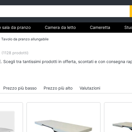
e sala da pranzo
Camera da letto
Cameretta
Stud
Complementi e decorazioni
Tessili
Illuminazione
Tavolo da pranzo allungabile
ria
(1128 prodotti)
Cucina e sala da pranzo
Camera da letto
 Scegli tra tantissimi prodotti in offerta, scontati e con consegna ra
Lampadari
Sveglia
Tavolo
Comodini
Sedie
Materasso matrimonia
Prezzo più basso
Prezzo più alto
Valutazioni
Tavolo allungabile
Letto matrimoniale
Vedi tutti
Vedi tutti
Bagno
Ingresso