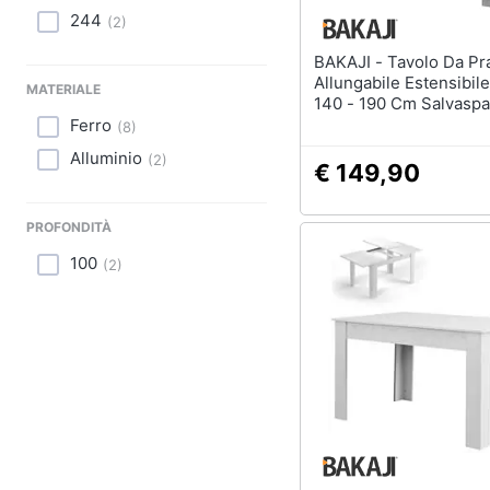
244
(
2
)
BAKAJI - Tavolo Da Pranzo
Allungabile Estensibil
MATERIALE
140 - 190 Cm Salvaspa
Grigio
Ferro
(
8
)
Alluminio
(
2
)
€ 149,90
PROFONDITÀ
100
(
2
)