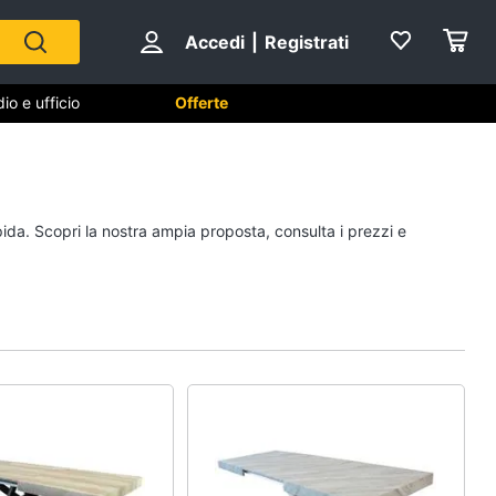
Accedi
|
Registrati
io e ufficio
Offerte
Cameretta
pida. Scopri la nostra ampia proposta, consulta i prezzi e
Cavallo a dondolo
Fasciatoio
le
Letti a castello
Peluche
Vedi tutti
Mobili