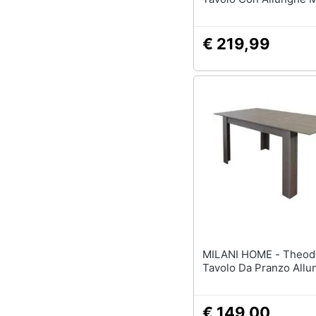
Estensibile Fino A 10 P
51/237x90h78 Cm, Bi
Lucido
€ 219,99
MILANI HOME - Theodiscus -
Tavolo Da Pranzo Allu
€ 149,00