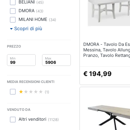
Clima
Lampadari
BELIANI
(
45
)
Scrivania
DMORA
(
43
)
Arredo
Sedie ufficio
MILANI HOME
(
34
)
Scrivania ufficio
Brico e Giardinaggio
Scopri di più
Vedi tutti
Salute e igiene
DMORA - Tavolo Da Esterno
PREZZO
Messina, Tavolo Allun
Beauty
Pranzo, Tavolo Rettan
Complementi e deco
Giardino Multiuso, 10
Sveglia
Giocattoli
In Italy, 160x90h72 Cm
€ 194,99
Orologi da parete
Prima infanzia
Carta da parati
MEDIA RECENSIONI CLIENTI
Tende
Fotografia
(1)
Vedi tutti
Casalinghi
VENDUTO DA
Abbigliamento
Altri venditori
(
1128
)
Lavanderia
Portabiancheria