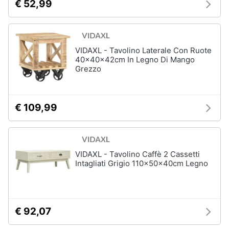
€ 52,99
Sveglia
Orologi
da
parete
VIDAXL - Tavolino Laterale Con Ruote
Carta
40x40x42cm In Legno Di Mango
da
Grezzo
parati
Tende
€ 109,99
Vedi
tutti
VIDAXL - Tavolino Caffè 2 Cassetti
Tessili
Intagliati Grigio 110x50x40cm Legno
Tende
da
sole
Tende
€ 92,07
Materasso