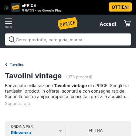
ePRICE
OTTIENI
Vai
×
Accedi
GRATIS - su Google Play
al
Registrati
menu
Accedi
Arredo
Offerte
Soggiorno
Arredo
Soggiorno
Cucina e sala da pranzo
Camera da
Elettrodomestici
letto
Cameretta
Studio e
Divani
ufficio
Bagno
Ingresso
Mobili
Complementi e
Tavolino
Divano
decorazioni
Tessili
Illuminazione
Arredamento da
letto
Informatica
Tavolini vintage
esterno
Lavanderia
Offerte
(373 prodotti)
Lampadari
Benvenuto nella sezione
Tavolini vintage
di ePRICE. Scegli tra
Telefonia
Tende
tantissimi prodotti in offerta, scontati e con consegna rapida.
Scopri la nostra ampia proposta, consulta i prezzi e acquista
Vedi
comodamente online.
Tv
tutti
e
Home
Cinema
ORDINA PER
FILTRA
Cucina
Rilevanza