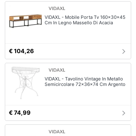
matrimoniale
Copridivano
VIDAXL - Mobile Porta Tv 160x30x45
Cm In Legno Massello Di Acacia
Vedi
tutti
€ 104,26
Illuminazione
Philips
illuminazione
selction
VIDAXL - Tavolino Vintage In Metallo
Lampadari
Semicircolare 72x36x74 Cm Argento
Lampadari
moderni
Lampada
di
€ 74,99
sale
Vedi
tutti