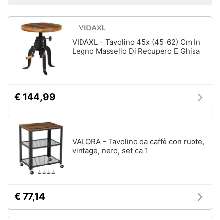
e
Prezzo più basso
Prezzo più alto
Valutazioni
Smart
sala
home
da
pranzo
Lampadari
VIDAXL - Tavolino 45x (45-62) Cm In
Videogiochi
Legno Massello Di Recupero E Ghisa
Tavolo
Sedie
Audio
e
Tavolo
musica
allungabile
€ 144,99
Vedi
Clima
tutti
VALORA - Tavolino da caffè con ruote,
Arredo
vintage, nero, set da 1
Camera
da
Brico
letto
e
Giardinaggio
Sveglia
€ 77,14
Comodini
Salute
Materasso