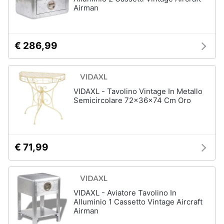
Airman
Assistenza
Box
clienti
doccia
Vasca
€ 286,99
Esci
da
bagno
Piatto
doccia
VIDAXL - Tavolino Vintage In Metallo
Vedi
Semicircolare 72x36x74 Cm Oro
tutti
€ 71,99
Ingresso
Appendiabiti
Scarpiera
Mobili
VIDAXL - Aviatore Tavolino In
ingresso
Alluminio 1 Cassetto Vintage Aircraft
Airman
Librerie