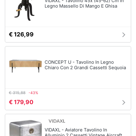
VIDAXL - Tavolino 45x (45-62) Cm In
Legno Massello Di Mango E Ghisa
Animali
Studio
e
Motori
ufficio
€ 126,99
Lampadari
Libri,
Scrivania
cd
e
Sedie
CONCEPT U - Tavolino In Legno
dvd
ufficio
Chiaro Con 2 Grandi Cassetti Sequoia
Scrivania
ufficio
Festività
e
Vedi
€ 315,88
-43%
ricorrenze
tutti
€ 179,90
Promozioni
Bagno
Servizi
VIDAXL - Aviatore Tavolino In
Mobili
Alluminio 2 Cassetti Vintage Aircraft
bagno