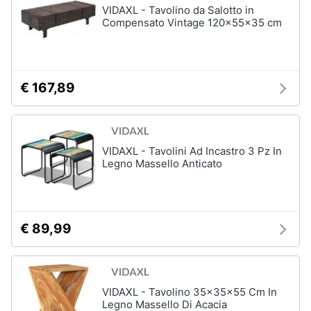
VIDAXL - Tavolino da Salotto in
Compensato Vintage 120x55x35 cm
Arredamento
da
esterno
€ 167,89
Piscine
Piscine
fuori
terra
VIDAXL - Tavolini Ad Incastro 3 Pz In
Casette
Legno Massello Anticato
in
legno
Gazebo
€ 89,99
Vedi
tutti
VIDAXL - Tavolino 35x35x55 Cm In
Lavanderia
Legno Massello Di Acacia