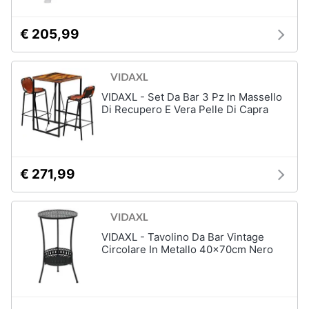
Vedi
tutti
€ 205,99
Mobili
VIDAXL - Set Da Bar 3 Pz In Massello
Mobili
Di Recupero E Vera Pelle Di Capra
bagno
Divani
Divano
letto
€ 271,99
Comodini
Vedi
tutti
VIDAXL - Tavolino Da Bar Vintage
Circolare In Metallo 40x70cm Nero
Complementi
e
decorazioni