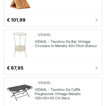
Portabiancheria
Lavatoio
Mobili
€ 101,99
lavanderia
Armadio
portascope
Vedi
VIDAXL - Tavolino Da Bar Vintage
tutti
Circolare In Metallo 40x70cm Bianco
€ 67,95
VIDAXL - Tavolino Da Caffè
Pieghevole Vintage Metallo
100x50x45 Cm Nero