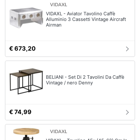
matrimoniale
e
igiene
VIDAXL - Aviator Tavolino Caffè
Letto
matrimoniale
Alluminio 3 Cassetti Vintage Aircraft
Airman
Beauty
Vedi
tutti
Giocattoli
€ 673,20
Prima
Cameretta
infanzia
Cavallo
BELIANI - Set Di 2 Tavolini Da Caffè
a
dondolo
Vintage / nero Denny
Fotografia
Fasciatoio
Letti
Casalinghi
a
castello
€ 74,99
Abbigliamento
Peluche
Vedi
Sport
tutti