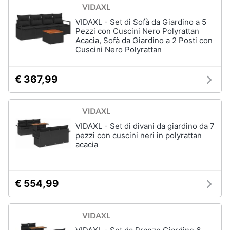
VIDAXL - Set di Sofà da Giardino a 5
Pezzi con Cuscini Nero Polyrattan
Arredamento
Acacia, Sofà da Giardino a 2 Posti con
da
Cuscini Nero Polyrattan
esterno
Piscine
€ 367,99
Piscine
fuori
terra
Casette
in
VIDAXL - Set di divani da giardino da 7
legno
pezzi con cuscini neri in polyrattan
acacia
Gazebo
Vedi
tutti
€ 554,99
Lavanderia