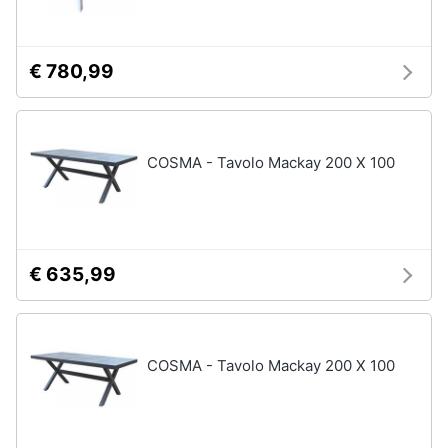
Assistenza
Box
clienti
doccia
€ 780,99
Vasca
Esci
da
bagno
Piatto
doccia
COSMA - Tavolo Mackay 200 X 100
Vedi
tutti
€ 635,99
Ingresso
Appendiabiti
Scarpiera
COSMA - Tavolo Mackay 200 X 100
Mobili
ingresso
Librerie