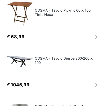
matrimoniale
e
igiene
COSMA - Tavolo Pic-nic 60 X 100
Letto
matrimoniale
Tinta Noce
Beauty
Vedi
tutti
Giocattoli
€ 68,99
Prima
Cameretta
infanzia
Cavallo
COSMA - Tavolo Djerba 200/260 X
a
dondolo
100
Fotografia
Fasciatoio
Letti
Casalinghi
a
castello
€ 1045,99
Abbigliamento
Peluche
Vedi
Sport
tutti