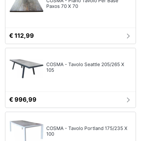
COSMA - Piano Tavolo Per Base
Paxos 70 X 70
Animali
Studio
e
Motori
ufficio
€ 112,99
Lampadari
Libri,
Scrivania
cd
e
Sedie
COSMA - Tavolo Seattle 205/265 X
dvd
ufficio
105
Scrivania
ufficio
Festività
e
Vedi
ricorrenze
€ 996,99
tutti
Promozioni
Bagno
COSMA - Tavolo Portland 175/235 X
Servizi
100
Mobili
bagno