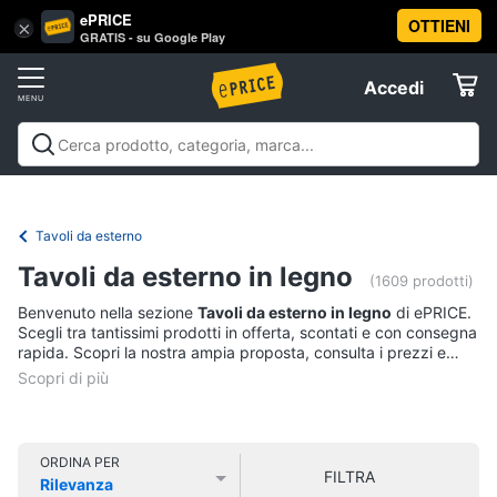
ePRICE
OTTIENI
Vai
×
Accedi
GRATIS - su Google Play
al
Registrati
menu
Accedi
Arredo
Offerte
Soggiorno
Arredo
Soggiorno
Cucina e sala da pranzo
Camera da
Elettrodomestici
letto
Cameretta
Studio e
Divani
ufficio
Bagno
Ingresso
Mobili
Complementi e
Tavoli da esterno
Divano
decorazioni
Tessili
Illuminazione
Arredamento da
letto
Informatica
Tavoli da esterno in legno
esterno
Lavanderia
Offerte
(1609 prodotti)
Lampadari
Benvenuto nella sezione
Tavoli da esterno in legno
di ePRICE.
Telefonia
Tende
Scegli tra tantissimi prodotti in offerta, scontati e con consegna
rapida. Scopri la nostra ampia proposta, consulta i prezzi e
Vedi
acquista comodamente online.
Tv
tutti
e
Home
Cinema
ORDINA PER
FILTRA
Cucina
Rilevanza