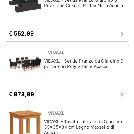
VIDAXL - Set da Pranzo Giardino 6
Portabiancheria
Pezzi con Cuscini Rattan Nero Acacia
Lavatoio
Mobili
lavanderia
€ 552,99
Armadio
portascope
Vedi
tutti
VIDAXL - Set da Pranzo da Giardino 9
pz Nero in Polyrattan e Acacia
€ 973,99
VIDAXL - Tavolo Laterale da Giardino
35x35x34 cm Legno Massello di
Acacia