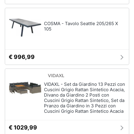
Sveglia
Orologi
da
COSMA - Tavolo Seattle 205/265 X
parete
105
Carta
da
parati
Tende
€ 996,99
Vedi
tutti
VIDAXL - Set da Giardino 13 Pezzi con
Cuscini Grigio Rattan Sintetico Acacia,
Divano da Giardino 2 Posti con
Tessili
Cuscini Grigio Rattan Sintetico, Set da
Tende
Pranzo da Giardino in 3 Pezzi con
da
Cuscini Grigio Rattan Sintetico Acacia
sole
Tende
€ 1029,99
Materasso