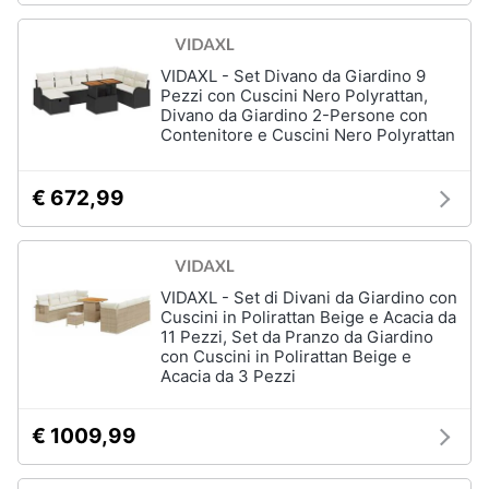
matrimoniale
Copridivano
VIDAXL - Set Divano da Giardino 9
Vedi
Pezzi con Cuscini Nero Polyrattan,
tutti
Divano da Giardino 2-Persone con
Contenitore e Cuscini Nero Polyrattan
Illuminazione
€ 672,99
Philips
illuminazione
selction
Lampadari
VIDAXL - Set di Divani da Giardino con
Cuscini in Polirattan Beige e Acacia da
Lampadari
11 Pezzi, Set da Pranzo da Giardino
moderni
con Cuscini in Polirattan Beige e
Acacia da 3 Pezzi
Lampada
di
sale
€ 1009,99
Vedi
tutti