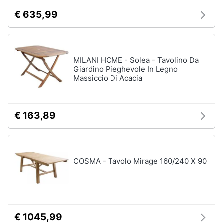
Vedi
€ 635,99
tutti
Mobili
MILANI HOME - Solea - Tavolino Da
Giardino Pieghevole In Legno
Mobili
Massiccio Di Acacia
bagno
Divani
Divano
€ 163,89
letto
Comodini
Vedi
COSMA - Tavolo Mirage 160/240 X 90
tutti
Complementi
e
€ 1045,99
decorazioni