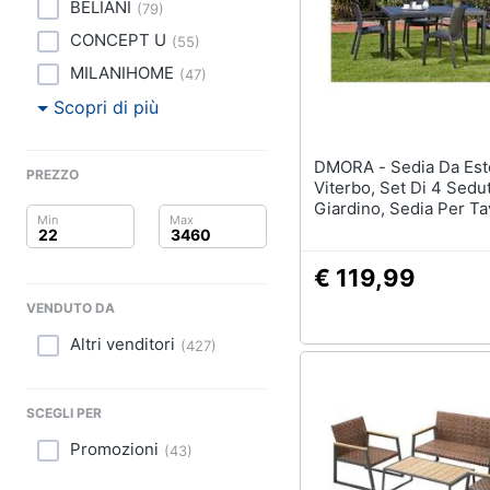
Clima
Lampadari
BELIANI
(
79
)
Scrivania
CONCEPT U
(
55
)
Arredo
Sedie ufficio
MILANIHOME
(
47
)
Scrivania ufficio
Brico e Giardinaggio
Scopri di più
Vedi tutti
Salute e igiene
DMORA - Sedia Da Esterno
PREZZO
Viterbo, Set Di 4 Sedu
Beauty
Giardino, Sedia Per Ta
Complementi e deco
Pranzo, Poltrona Outd
Sveglia
Giocattoli
Effetto Rattan, 100 % 
Italy, 54x60h82 Cm, An
€ 119,99
Orologi da parete
Prima infanzia
Carta da parati
VENDUTO DA
Tende
Altri venditori
Fotografia
(
427
)
Vedi tutti
Casalinghi
SCEGLI PER
Abbigliamento
Promozioni
(
43
)
Lavanderia
Portabiancheria