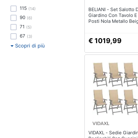
115
(
14
)
BELIANI - Set Salotto Da
Giardino Con Tavolo E
90
(
6
)
Posti Nola Metallo Bei
71
(
5
)
67
(
3
)
€ 1019,99
Scopri di più
VIDAXL - Sedie Giardino