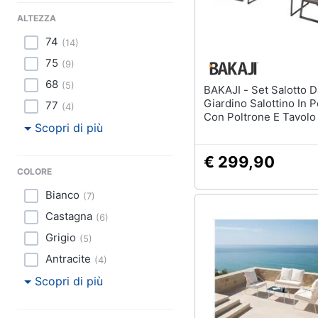
Sport
Lavatoio
ALTEZZA
Animali
Mobili lavanderia
74
(
14
)
Armadio portascope
75
(
9
)
Motori
68
(
5
)
Vedi tutti
BAKAJI - Set Salotto Da
Libri, cd e dvd
Giardino Salottino In P
77
(
4
)
Con Poltrone E Tavolo
Scopri di più
Festività e ricorrenze
Esterno
€ 299,90
Promozioni
COLORE
Bianco
(
7
)
Castagna
(
6
)
Grigio
(
5
)
Antracite
(
4
)
Scopri di più