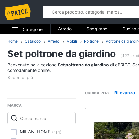
Arredo
Soggiorno
Cucina 
Categorie
Bagno
Ingresso
Mobili
Elettrodomestici
Home
Catalogo
Arredo
Mobili
Poltrone
Poltrone da giardin
Arredo
Arredamento da esterno
Lavande
Set poltrone da giardino
Informatica
(427 prod
Soggiorno
Benvenuto nella sezione
Set poltrone da giardino
di ePRICE. Sceg
Telefonia
comodamente online.
Divani
Divano letto
Tv e Home Cinema
Lampadari
Rilevanza
ORDINA PER
Smart home
Tende
MARCA
Vedi tutti
Videogiochi
Audio e musica
Studio e ufficio
MILANI HOME
(
114
)