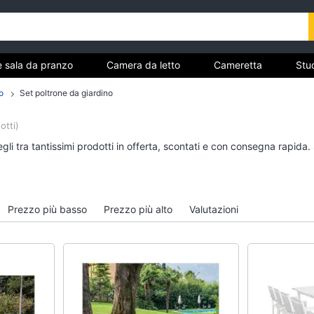
e sala da pranzo
Camera da letto
Cameretta
Stud
Complementi e decorazioni
Tessili
Illuminazione
o
Set poltrone da giardino
ria
otti)
Cucina e sala da pranzo
Camera da letto
li tra tantissimi prodotti in offerta, scontati e con consegna rapida.
Lampadari
Sveglia
Tavolo
Comodini
Sedie
Materasso matrimonia
Prezzo più basso
Prezzo più alto
Valutazioni
Tavolo allungabile
Letto matrimoniale
Vedi tutti
Vedi tutti
Bagno
Ingresso