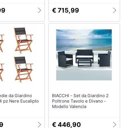
99
€ 715,99
BIACCHI - Set da Giardino 2
4 pz Nere Eucalipto
Poltrone Tavolo e Divano -
Modello Valencia
99
€ 446,90