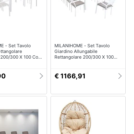
Mobili bagno
Divani
Divano letto
Comodini
Vedi tutti
Tavolo
MILANIHOME - Set Tavolo
ttangolare
Giardino Allungabile
e 200/300 X 100 Con
Rettangolare 200/300 X 100
Arredamento da esterno
In Alluminio Bianco
Con 8 Sedie E 2 Poltrone In
elction
Piscine
 Giardino
Alluminio Bianco Da Esterno
90
€ 1166,91
Piscine fuori terra
Casette in legno
Gazebo
Vedi tutti