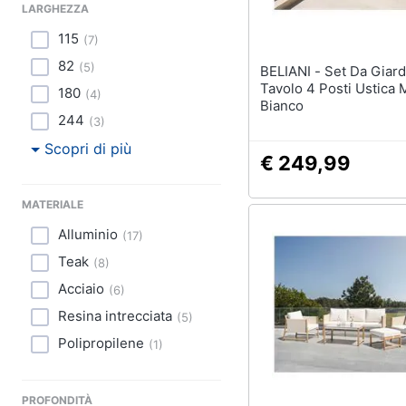
LARGHEZZA
115
(
7
)
82
(
5
)
BELIANI - Set Da Giardino Con
Tavolo 4 Posti Ustica 
180
(
4
)
Bianco
244
(
3
)
Scopri di più
€ 249,99
MATERIALE
Alluminio
(
17
)
Teak
(
8
)
Acciaio
(
6
)
Resina intrecciata
(
5
)
Polipropilene
(
1
)
PROFONDITÀ