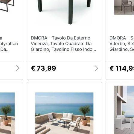
DMORA - Tavolo Da Esterno
DMORA - Sedia Da Esterno
olyrattan
Vicenza, Tavolo Quadrato Da
Viterbo, Se
 Da
Giardino, Tavolino Fisso Indoor
Giardino, S
E Outdoor, 100% Made In Italy,
Pranzo, Po
100% Made In Italy, 78x78h72
Effetto Rat
Cm, Antracite
Italy, 54x
€ 73,99
€ 114,