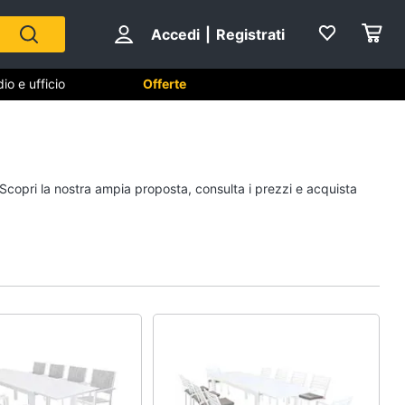
Accedi
|
Registrati
io e ufficio
Offerte
Cameretta
 Scopri la nostra ampia proposta, consulta i prezzi e acquista
Cavallo a dondolo
Fasciatoio
le
Letti a castello
Peluche
Vedi tutti
Mobili