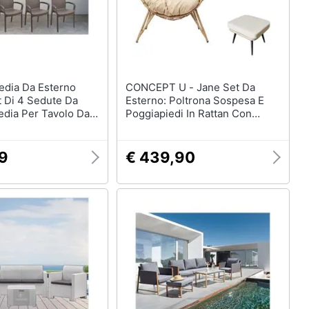
CONCEPT U - Jane Set Da
t Di 4 Sedute Da
Esterno: Poltrona Sospesa E
edia Per Tavolo Da
Poggiapiedi In Rattan Con
ltrona Outdoor
Cuscino Beige
tan, 100 % Made In
60h82 Cm, Marrone
99
€ 439,90