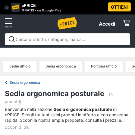
ePRICE
OTTIENI
Vai
×
Accedi
GRATIS - su Google Play
al
Registrati
menu
Accedi
Arredo
Offerte
Soggiorno
Arredo
Soggiorno
Cucina e sala da pranzo
Camera da
Elettrodomestici
letto
Cameretta
Studio e
Divani
ufficio
Bagno
Ingresso
Mobili
Complementi e
Divano
Sedie ufficio
Sedia ergonomica
Poltrona ufficio
S
decorazioni
Tessili
Illuminazione
Arredamento da
letto
Informatica
esterno
Lavanderia
Offerte
Lampadari
Sedia ergonomica
Telefonia
Tende
Sedia ergonomica posturale
(3
Vedi
prodotti)
Tv
tutti
Benvenuto nella sezione
Sedia ergonomica posturale
di
e
ePRICE. Scegli tra tantissimi prodotti in offerta e con consegna
Home
rapida. Scopri la nostra ampia proposta, consulta i prezzi e
Cinema
acquista comodamente online.
Cucina