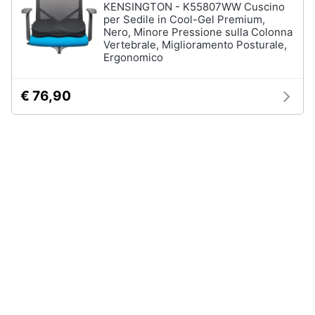
KENSINGTON - K55807WW Cuscino
Assistenza
per Sedile in Cool-Gel Premium,
Box
clienti
Nero, Minore Pressione sulla Colonna
doccia
Vertebrale, Miglioramento Posturale,
Vasca
Ergonomico
Esci
da
bagno
€ 76,90
Piatto
doccia
Vedi
tutti
Ingresso
Appendiabiti
Scarpiera
Mobili
ingresso
Librerie