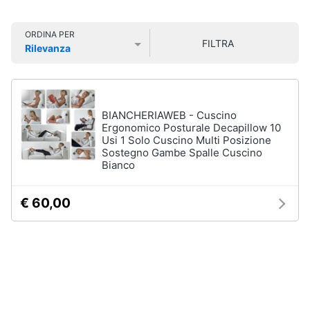
e
Smart
sala
home
da
ORDINA PER
pranzo
FILTRA
Rilevanza
Lampadari
Videogiochi
Prezzo più basso
Prezzo più alto
Valutazioni
Tavolo
Sedie
Audio
e
BIANCHERIAWEB - Cuscino
Tavolo
musica
Ergonomico Posturale Decapillow 10
allungabile
Usi 1 Solo Cuscino Multi Posizione
Sostegno Gambe Spalle Cuscino
Vedi
Clima
Bianco
tutti
€ 60,00
Arredo
Camera
da
Brico
letto
e
Giardinaggio
Sveglia
Comodini
Salute
Materasso