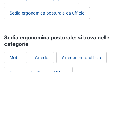
Sveglia
Sedia ergonomica posturale da ufficio
Orologi
da
parete
Carta
da
Sedia ergonomica posturale: si trova nelle
parati
categorie
Tende
Vedi
Mobili
Arredo
Arredamento ufficio
tutti
Arredamento Studio e Ufficio
Tessili
Office, Cartoleria e Scuola
Tende
da
sole
Tende
Materasso