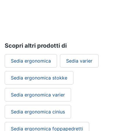
Vedi
tutti
Mobili
Mobili
Scopri altri prodotti di
bagno
Divani
Sedia ergonomica
Sedia varier
Divano
letto
Sedia ergonomica stokke
Comodini
Vedi
Sedia ergonomica varier
tutti
Sedia ergonomica cinius
Complementi
e
Sedia ergonomica foppapedretti
decorazioni