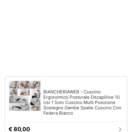
matrimoniale
e
igiene
Letto
matrimoniale
Beauty
Vedi
tutti
Giocattoli
Prima
Cameretta
infanzia
Cavallo
a
dondolo
Fotografia
Fasciatoio
BIANCHERIAWEB - Cuscino
Letti
Casalinghi
Ergonomico Posturale Decapillow 10
a
Usi 1 Solo Cuscino Multi Posizione
castello
Sostegno Gambe Spalle Cuscino Con
Abbigliamento
Federa Bianco
Peluche
Vedi
Sport
€ 80,00
tutti