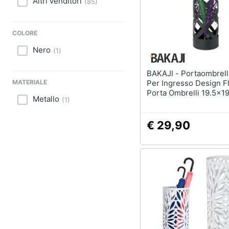
Altri venditori
Sport
(
85
)
Lavatoio
Animali
Mobili lavanderia
COLORE
Armadio portascope
Motori
Nero
(
1
)
Vedi tutti
Libri, cd e dvd
BAKAJI - Portaombrelli Nero
MATERIALE
Per Ingresso Design F
Porta Ombrelli 19.5x
Festività e ricorrenze
Metallo
(
1
)
Promozioni
€ 29,90