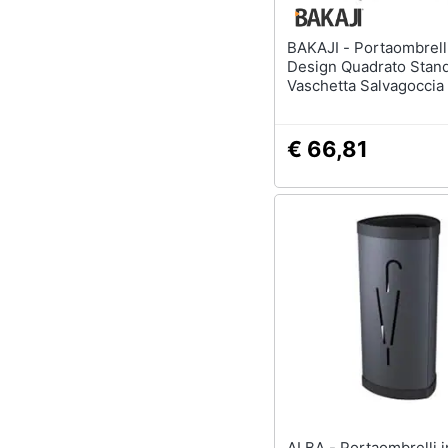
BAKAJI - Portaombrelli In Ferro
Design Quadrato Stan
Vaschetta Salvagoccia
€ 66,81
ALBA - Portaombrelli in Metallo