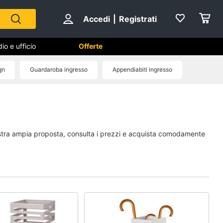
Accedi
|
Registrati
io e ufficio
Offerte
gn
Guardaroba ingresso
Appendiabiti ingresso
Cameretta
Cavallo a dondolo
Fasciatoio
nostra ampia proposta, consulta i prezzi e acquista comodamente
le
Letti a castello
Peluche
Vedi tutti
Mobili