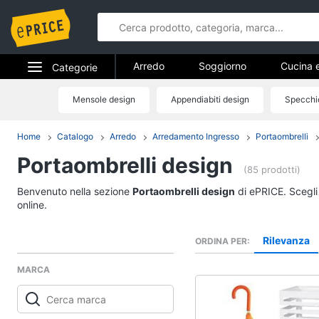
Arredo
Soggiorno
Cucina 
Categorie
Bagno
Ingresso
Mobili
Elettrodomestici
Mensole design
Appendiabiti design
Specchi
Arredo
Arredamento da esterno
Lavande
Informatica
Home
Catalogo
Arredo
Arredamento Ingresso
Portaombrelli
Soggiorno
Portaombrelli design
Telefonia
Divani
(85 prodotti)
Divano letto
Tv e Home Cinema
Benvenuto nella sezione
Portaombrelli design
di ePRICE. Scegli
Lampadari
online.
Smart home
Tende
Rilevanza
ORDINA PER
Vedi tutti
Videogiochi
MARCA
Audio e musica
Studio e ufficio