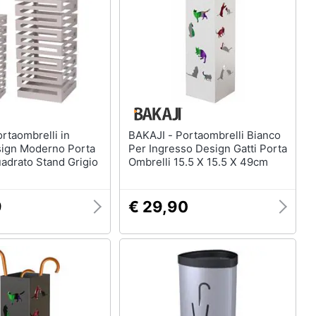
Mobili bagno
Divani
Divano letto
Comodini
Vedi tutti
BAKAJI - Portaombrelli Bianco
Arredamento da esterno
sign Moderno Porta
Per Ingresso Design Gatti Porta
elction
Piscine
adrato Stand Grigio
Ombrelli 15.5 X 15.5 X 49cm
Piscine fuori terra
Casette in legno
9
€ 29,90
Gazebo
Vedi tutti