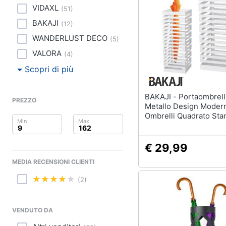
Clima
Lampadari
VIDAXL
(
51
)
Scrivania
BAKAJI
Arredo
(
12
)
Sedie ufficio
WANDERLUST DECO
(
5
)
Scrivania ufficio
Brico e Giardinaggio
VALORA
(
4
)
Vedi tutti
Salute e igiene
Scopri di più
Beauty
BAKAJI - Portaombrelli in
Complementi e deco
PREZZO
Metallo Design Moder
Sveglia
Giocattoli
Ombrelli Quadrato Sta
Bianco
Orologi da parete
Prima infanzia
Carta da parati
€ 29,99
Tende
Fotografia
MEDIA RECENSIONI CLIENTI
Vedi tutti
(2)
Casalinghi
Abbigliamento
Lavanderia
VENDUTO DA
Portabiancheria