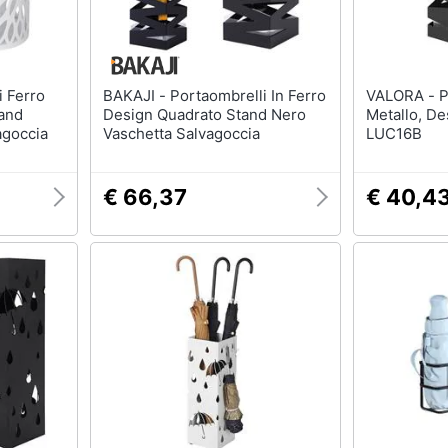
BAKAJI - Portaombrelli In Ferro
VALORA - Portaombrelli - Nero,
and
Design Quadrato Stand Nero
Metallo, D
agoccia
Vaschetta Salvagoccia
LUC16B
€ 66,37
€ 40,4