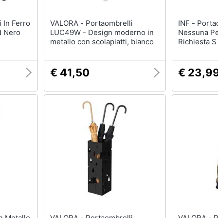
VALORA - Portaombrelli
INF - Portaombrelli A Parete,
d Nero
LUC49W - Design moderno in
Nessuna Pe
metallo con scolapiatti, bianco
Richiesta S
€ 41,50
€ 23,9
VALORA - Portaombrelli
VALORA - Portaombrelli in