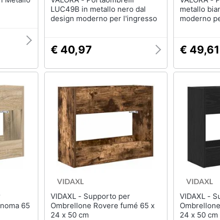
LUC49B in metallo nero dal
metallo bia
design moderno per l'ingresso
moderno pe
€ 40,97
€ 49,61
VIDAXL - Supporto per
VIDAXL - Supporto per
onoma 65
Ombrellone Rovere fumé 65 x
Ombrellone
24 x 50 cm
24 x 50 cm