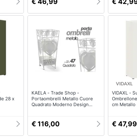
€ 46,99
€ 42,9
KAELA - Trade Shop -
VIDAXL - Supporto per
de 28 x
Portaombrelli Metallo Cuore
Ombrellone 
Quadrato Moderno Design
cm Metallo
Casa Studio 22x47cm 657818
€ 116,00
€ 47,99