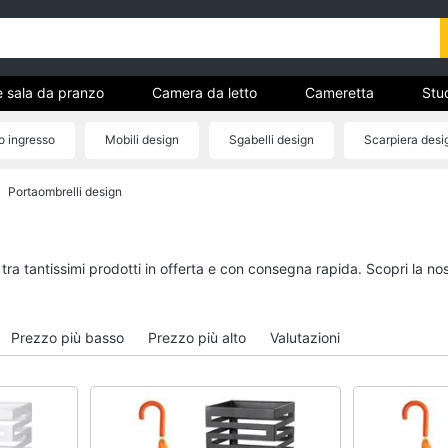
e sala da pranzo
Camera da letto
Cameretta
Stud
Complementi e decorazioni
Tessili
Illuminazione
o ingresso
Mobili design
Sgabelli design
Scarpiera desi
ria
Attaccapanni design
Panca ingresso
Portaombrelli design
Cucina e sala da pranzo
Camera da letto
Lampadari
Sveglia
Tavolo
Comodini
 tra tantissimi prodotti in offerta e con consegna rapida. Scopri la 
Sedie
Materasso matrimonia
Tavolo allungabile
Letto matrimoniale
Prezzo più basso
Prezzo più alto
Valutazioni
Vedi tutti
Vedi tutti
Bagno
Ingresso