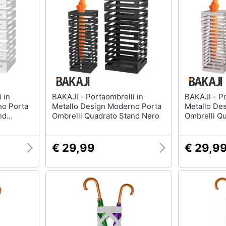
Mobili bagno
Appendiabiti
Box doccia
Scarpiera
Vasca da bagno
Mobili ingresso
Piatto doccia
Librerie
Vedi tutti
Vedi tutti
BAKAJI - Portaombrelli in
BAKAJI - Portaombrelli in
razioni
Tessili
Illuminazione
no Porta
Metallo Design Moderno Porta
Metallo De
Tende da sole
Philips illuminazione s
nd
Ombrelli Quadrato Stand Nero
Ombrelli Qu
Tende
Lampadari
Materasso matrimoniale
Lampadari moderni
€ 29,99
€ 29,9
Copridivano
Lampada di sale
Vedi tutti
Vedi tutti