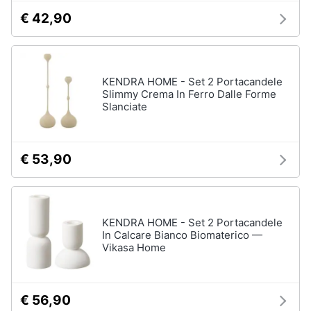
€ 42,90
Arredamento
da
esterno
KENDRA HOME - Set 2 Portacandele
Piscine
Slimmy Crema In Ferro Dalle Forme
Slanciate
Piscine
fuori
terra
Casette
€ 53,90
in
legno
Gazebo
KENDRA HOME - Set 2 Portacandele
Vedi
In Calcare Bianco Biomaterico —
tutti
Vikasa Home
Lavanderia
€ 56,90