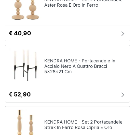
Aster Rosa E Oro In Ferro
Sveglia
Orologi
da
parete
€ 40,90
Carta
da
parati
Tende
KENDRA HOME - Portacandele In
Vedi
Acciaio Nero A Quattro Bracci
tutti
5x28x21 Cm
€ 52,90
Tessili
Tende
da
sole
KENDRA HOME - Set 2 Portacandele
Tende
Strek In Ferro Rosa Cipria E Oro
Materasso