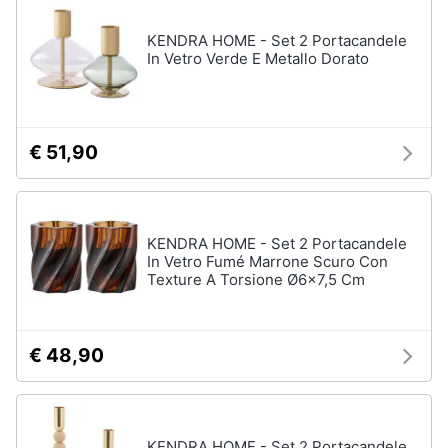
Vedi
tutti
KENDRA HOME - Set 2 Portacandele
In Vetro Verde E Metallo Dorato
Mobili
Mobili
€ 51,90
bagno
Divani
Divano
letto
KENDRA HOME - Set 2 Portacandele
In Vetro Fumé Marrone Scuro Con
Comodini
Texture A Torsione Ø6x7,5 Cm
Vedi
tutti
€ 48,90
Complementi
e
decorazioni
KENDRA HOME - Set 2 Portacandele