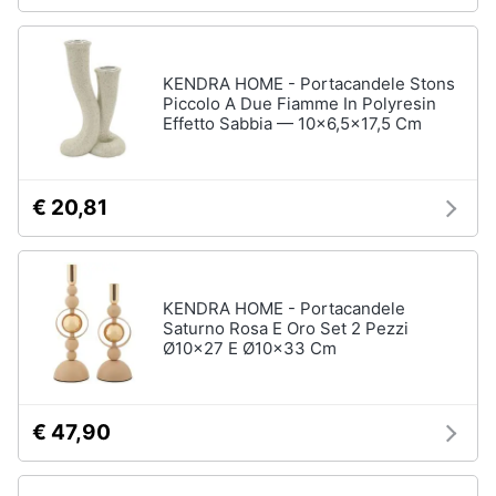
Portabiancheria
Lavatoio
Mobili
KENDRA HOME - Portacandele Stons
lavanderia
Piccolo A Due Fiamme In Polyresin
Effetto Sabbia — 10x6,5x17,5 Cm
Armadio
portascope
Vedi
€ 20,81
tutti
KENDRA HOME - Portacandele
Saturno Rosa E Oro Set 2 Pezzi
Ø10x27 E Ø10x33 Cm
€ 47,90