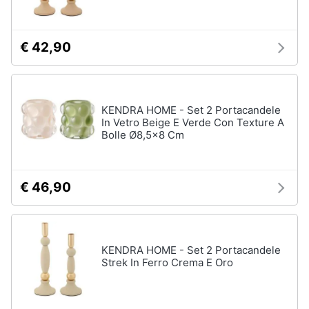
matrimoniale
Copridivano
€ 42,90
Vedi
tutti
KENDRA HOME - Set 2 Portacandele
In Vetro Beige E Verde Con Texture A
Illuminazione
Bolle Ø8,5x8 Cm
Philips
illuminazione
selction
€ 46,90
Lampadari
Lampadari
moderni
Lampada
di
KENDRA HOME - Set 2 Portacandele
sale
Strek In Ferro Crema E Oro
Vedi
tutti