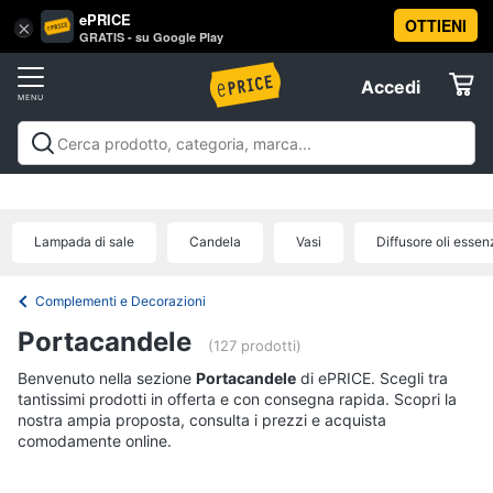
ePRICE
OTTIENI
Vai
×
Accedi
GRATIS - su Google Play
al
Registrati
menu
Accedi
Arredo
Offerte
Soggiorno
Arredo
Soggiorno
Cucina e sala da pranzo
Camera da
Elettrodomestici
letto
Cameretta
Studio e
Divani
ufficio
Bagno
Ingresso
Mobili
Complementi e
Divano
Lampada di sale
Candela
Vasi
Diffusore oli essenz
decorazioni
Tessili
Illuminazione
Arredamento da
letto
Informatica
esterno
Lavanderia
Offerte
Lampadari
Complementi e Decorazioni
Telefonia
Tende
Portacandele
(127 prodotti)
Vedi
Benvenuto nella sezione
Tv
Portacandele
di ePRICE. Scegli tra
tutti
tantissimi prodotti in offerta e con consegna rapida. Scopri la
e
nostra ampia proposta, consulta i prezzi e acquista
Home
comodamente online.
Cinema
Cucina