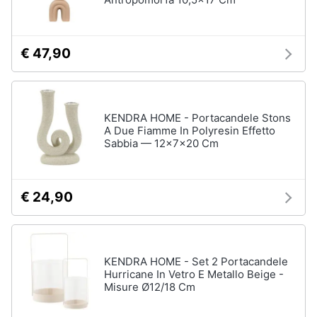
matrimoniale
e
igiene
Letto
matrimoniale
€ 47,90
Beauty
Vedi
tutti
Giocattoli
KENDRA HOME - Portacandele Stons
A Due Fiamme In Polyresin Effetto
Prima
Cameretta
Sabbia — 12x7x20 Cm
infanzia
Cavallo
a
dondolo
Fotografia
€ 24,90
Fasciatoio
Letti
Casalinghi
a
castello
KENDRA HOME - Set 2 Portacandele
Abbigliamento
Peluche
Hurricane In Vetro E Metallo Beige -
Misure Ø12/18 Cm
Vedi
Sport
tutti