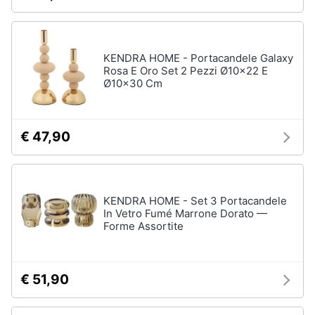
Assistenza
Box
clienti
doccia
Vasca
KENDRA HOME - Portacandele Galaxy
Esci
da
Rosa E Oro Set 2 Pezzi Ø10x22 E
bagno
Ø10x30 Cm
Piatto
doccia
€ 47,90
Vedi
tutti
KENDRA HOME - Set 3 Portacandele
Ingresso
In Vetro Fumé Marrone Dorato —
Forme Assortite
Appendiabiti
Scarpiera
Mobili
€ 51,90
ingresso
Librerie