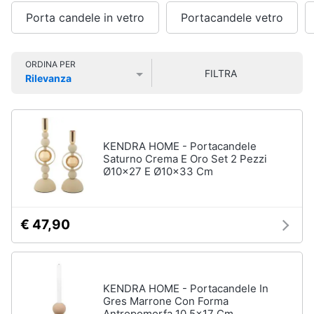
e
Smart
sala
Porta candele in vetro
Portacandele vetro
home
da
pranzo
Lampadari
Videogiochi
ORDINA PER
FILTRA
Tavolo
Rilevanza
Prezzo più basso
Prezzo più alto
Valutazioni
Sedie
Audio
e
Tavolo
musica
allungabile
KENDRA HOME - Portacandele
Vedi
Saturno Crema E Oro Set 2 Pezzi
Clima
tutti
Ø10x27 E Ø10x33 Cm
Arredo
€ 47,90
Camera
da
Brico
letto
e
Giardinaggio
Sveglia
KENDRA HOME - Portacandele In
Comodini
Gres Marrone Con Forma
Salute
Materasso
Antropomorfa 10,5x17 Cm