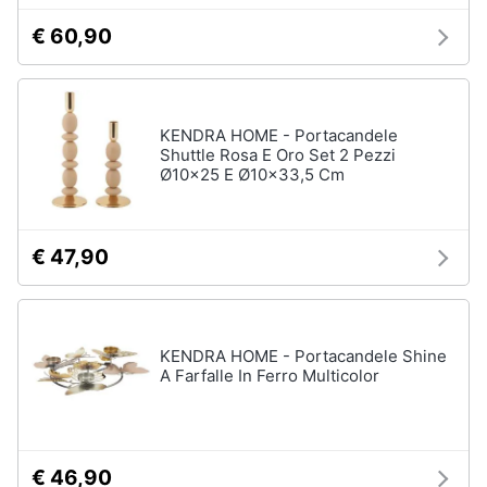
€ 60,90
Animali
Studio
e
Motori
ufficio
KENDRA HOME - Portacandele
Lampadari
Shuttle Rosa E Oro Set 2 Pezzi
Libri,
Ø10x25 E Ø10x33,5 Cm
Scrivania
cd
e
Sedie
dvd
ufficio
€ 47,90
Scrivania
ufficio
Festività
e
Vedi
ricorrenze
tutti
KENDRA HOME - Portacandele Shine
A Farfalle In Ferro Multicolor
Promozioni
Bagno
Servizi
Mobili
€ 46,90
bagno