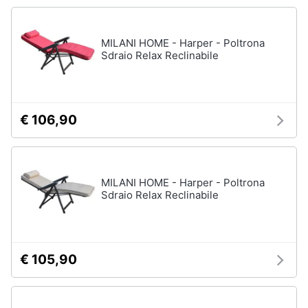
Animali
MILANI HOME - Harper - Poltrona
Studio
Sdraio Relax Reclinabile
e
Motori
ufficio
Lampadari
Libri,
Scrivania
cd
€ 106,90
e
Sedie
dvd
ufficio
Scrivania
ufficio
MILANI HOME - Harper - Poltrona
Festività
Sdraio Relax Reclinabile
e
Vedi
ricorrenze
tutti
Promozioni
€ 105,90
Bagno
Servizi
Mobili
bagno