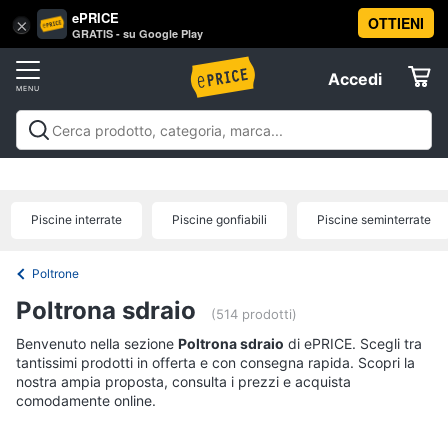
ePRICE
OTTIENI
Vai
×
Accedi
GRATIS - su Google Play
al
Registrati
menu
Accedi
Arredo
Offerte
Soggiorno
Arredo
Soggiorno
Cucina e sala da pranzo
Camera da
Elettrodomestici
letto
Cameretta
Studio e
Divani
ufficio
Bagno
Ingresso
Mobili
Complementi e
Divano
Piscine interrate
Piscine gonfiabili
Piscine seminterrate
decorazioni
Tessili
Illuminazione
Arredamento da
letto
Informatica
esterno
Lavanderia
Offerte
Lampadari
Poltrone
Telefonia
Tende
Poltrona sdraio
(514 prodotti)
Vedi
Benvenuto nella sezione
Tv
Poltrona sdraio
di ePRICE. Scegli tra
tutti
tantissimi prodotti in offerta e con consegna rapida. Scopri la
e
nostra ampia proposta, consulta i prezzi e acquista
Home
comodamente online.
Cinema
Cucina