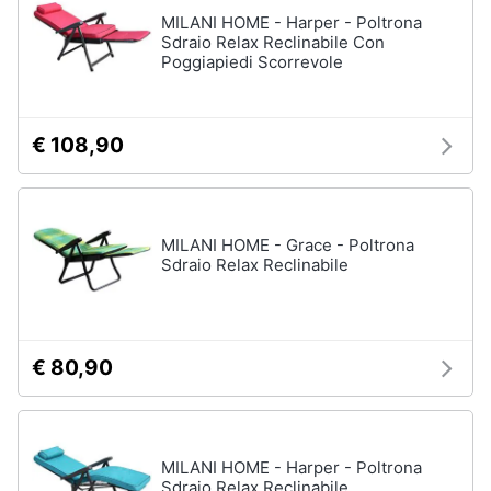
Assistenza
MILANI HOME - Harper - Poltrona
Box
clienti
Sdraio Relax Reclinabile Con
doccia
Poggiapiedi Scorrevole
Vasca
Esci
da
bagno
€ 108,90
Piatto
doccia
Vedi
tutti
MILANI HOME - Grace - Poltrona
Sdraio Relax Reclinabile
Ingresso
Appendiabiti
€ 80,90
Scarpiera
Mobili
ingresso
MILANI HOME - Harper - Poltrona
Librerie
Sdraio Relax Reclinabile