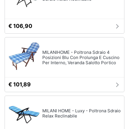
Vedi
tutti
€ 106,90
Mobili
Mobili
bagno
MILANIHOME - Poltrona Sdraio 4
Divani
Posizioni Blu Con Prolunga E Cuscino
Per Interno, Veranda Salotto Portico
Divano
letto
Comodini
€ 101,89
Vedi
tutti
MILANI HOME - Luxy - Poltrona Sdraio
Relax Reclinabile
Complementi
e
decorazioni