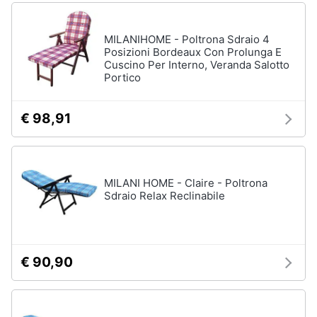
MILANIHOME - Poltrona Sdraio 4
Arredamento
Posizioni Bordeaux Con Prolunga E
da
Cuscino Per Interno, Veranda Salotto
esterno
Portico
Piscine
Piscine
€ 98,91
fuori
terra
Casette
in
MILANI HOME - Claire - Poltrona
legno
Sdraio Relax Reclinabile
Gazebo
Vedi
tutti
€ 90,90
Lavanderia