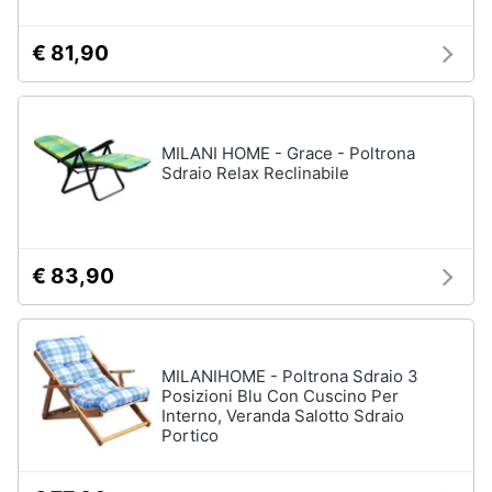
Sveglia
€ 81,90
Orologi
da
parete
Carta
da
MILANI HOME - Grace - Poltrona
parati
Sdraio Relax Reclinabile
Tende
Vedi
tutti
€ 83,90
Tessili
MILANIHOME - Poltrona Sdraio 3
Tende
Posizioni Blu Con Cuscino Per
da
Interno, Veranda Salotto Sdraio
sole
Portico
Tende
Materasso