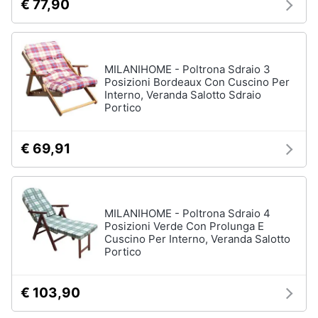
€ 77,90
matrimoniale
Copridivano
Vedi
tutti
MILANIHOME - Poltrona Sdraio 3
Posizioni Bordeaux Con Cuscino Per
Interno, Veranda Salotto Sdraio
Portico
Illuminazione
Philips
€ 69,91
illuminazione
selction
Lampadari
Lampadari
MILANIHOME - Poltrona Sdraio 4
moderni
Posizioni Verde Con Prolunga E
Cuscino Per Interno, Veranda Salotto
Lampada
Portico
di
sale
€ 103,90
Vedi
tutti