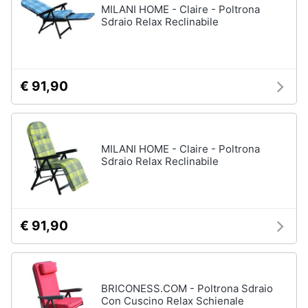
Portabiancheria
MILANI HOME - Claire - Poltrona
Sdraio Relax Reclinabile
Lavatoio
Mobili
lavanderia
Armadio
€ 91,90
portascope
Vedi
tutti
MILANI HOME - Claire - Poltrona
Sdraio Relax Reclinabile
€ 91,90
BRICONESS.COM - Poltrona Sdraio
Con Cuscino Relax Schienale