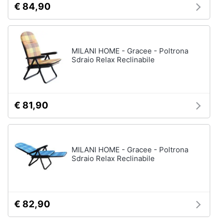
€ 84,90
matrimoniale
e
igiene
Letto
matrimoniale
Beauty
Vedi
MILANI HOME - Gracee - Poltrona
tutti
Sdraio Relax Reclinabile
Giocattoli
Prima
Cameretta
€ 81,90
infanzia
Cavallo
a
dondolo
Fotografia
Fasciatoio
MILANI HOME - Gracee - Poltrona
Letti
Sdraio Relax Reclinabile
Casalinghi
a
castello
Abbigliamento
Peluche
€ 82,90
Vedi
Sport
tutti