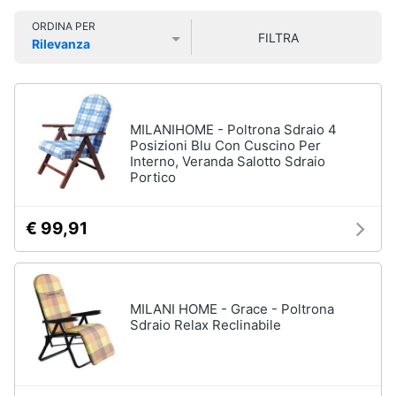
e
Smart
sala
ORDINA PER
home
da
FILTRA
Rilevanza
pranzo
Prezzo più basso
Prezzo più alto
Valutazioni
Lampadari
Videogiochi
Tavolo
Sedie
Audio
MILANIHOME - Poltrona Sdraio 4
e
Posizioni Blu Con Cuscino Per
Tavolo
Interno, Veranda Salotto Sdraio
musica
allungabile
Portico
Vedi
Clima
tutti
€ 99,91
Arredo
Camera
da
Brico
MILANI HOME - Grace - Poltrona
letto
e
Sdraio Relax Reclinabile
Giardinaggio
Sveglia
Comodini
Salute
Materasso