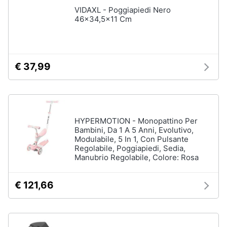
VIDAXL - Poggiapiedi Nero
Sveglia
46x34,5x11 Cm
Orologi
da
parete
Carta
€ 37,99
da
parati
Tende
Vedi
tutti
HYPERMOTION - Monopattino Per
Bambini, Da 1 A 5 Anni, Evolutivo,
Modulabile, 5 In 1, Con Pulsante
Regolabile, Poggiapiedi, Sedia,
Manubrio Regolabile, Colore: Rosa
Tessili
Tende
€ 121,66
da
sole
Tende
Materasso