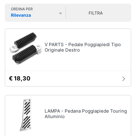
e
Smart
sala
ORDINA PER
home
da
FILTRA
Rilevanza
pranzo
Prezzo più basso
Prezzo più alto
Valutazioni
Lampadari
Videogiochi
Tavolo
Sedie
Audio
V PARTS - Pedale Poggiapiedi Tipo
e
Originale Destro
Tavolo
musica
allungabile
Vedi
Clima
tutti
€ 18,30
Arredo
Camera
da
Brico
letto
LAMPA - Pedana Poggiapiede Touring
e
Alluminio
Giardinaggio
Sveglia
Comodini
Salute
Materasso