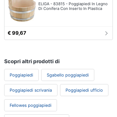
ELIGA - 83815 - Poggiapiedi In Legno
Di Conifera Con Inserto In Plastica
Arredamento
da
esterno
€ 99,67
Piscine
Piscine
fuori
terra
Casette
Scopri altri prodotti di
in
legno
Poggiapiedi
Sgabello poggiapiedi
Gazebo
Vedi
Poggiapiedi scrivania
Poggiapiedi ufficio
tutti
Fellowes poggiapiedi
Lavanderia