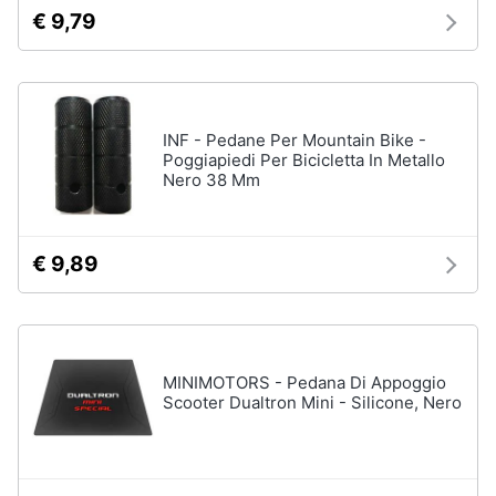
€ 9,79
Animali
Studio
e
Motori
ufficio
INF - Pedane Per Mountain Bike -
Lampadari
Poggiapiedi Per Bicicletta In Metallo
Libri,
Nero 38 Mm
Scrivania
cd
e
Sedie
dvd
ufficio
€ 9,89
Scrivania
ufficio
Festività
e
Vedi
ricorrenze
tutti
MINIMOTORS - Pedana Di Appoggio
Promozioni
Scooter Dualtron Mini - Silicone, Nero
Bagno
Servizi
Mobili
bagno