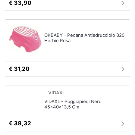
€ 33,90
Assistenza
Box
clienti
doccia
Vasca
Esci
da
bagno
OKBABY - Pedana Antisdrucciolo 820
Herbie Rosa
Piatto
doccia
Vedi
tutti
€ 31,20
Ingresso
Appendiabiti
VIDAXL - Poggiapiedi Nero
Scarpiera
45x40x13,5 Cm
Mobili
ingresso
€ 38,32
Librerie