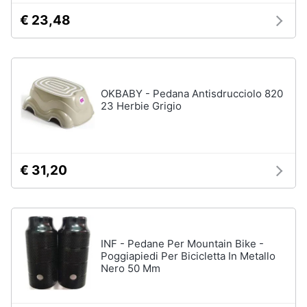
matrimoniale
e
€ 23,48
igiene
Letto
matrimoniale
Beauty
Vedi
tutti
OKBABY - Pedana Antisdrucciolo 820
Giocattoli
23 Herbie Grigio
Prima
Cameretta
infanzia
Cavallo
€ 31,20
a
dondolo
Fotografia
Fasciatoio
Letti
Casalinghi
a
INF - Pedane Per Mountain Bike -
castello
Poggiapiedi Per Bicicletta In Metallo
Abbigliamento
Peluche
Nero 50 Mm
Vedi
Sport
tutti