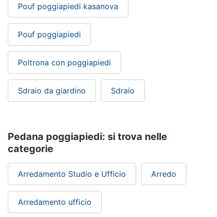
Portabiancheria
Pouf poggiapiedi kasanova
Lavatoio
Mobili
Pouf poggiapiedi
lavanderia
Armadio
Poltrona con poggiapiedi
portascope
Vedi
Sdraio da giardino
Sdraio
tutti
Pedana poggiapiedi: si trova nelle
categorie
Arredamento Studio e Ufficio
Arredo
Arredamento ufficio