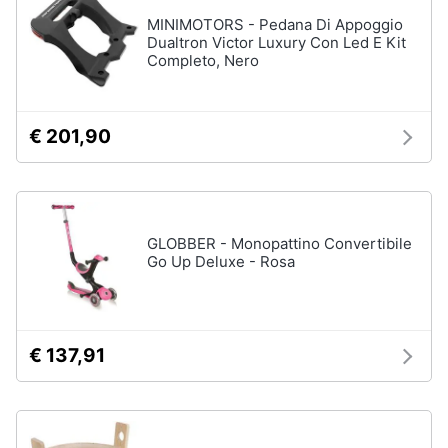
matrimoniale
MINIMOTORS - Pedana Di Appoggio
Copridivano
Dualtron Victor Luxury Con Led E Kit
Completo, Nero
Vedi
tutti
€ 201,90
Illuminazione
Philips
illuminazione
selction
GLOBBER - Monopattino Convertibile
Go Up Deluxe - Rosa
Lampadari
Lampadari
moderni
Lampada
€ 137,91
di
sale
Vedi
tutti