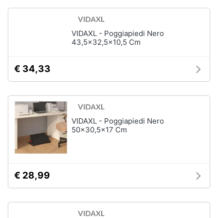
Vedi
tutti
VIDAXL - Poggiapiedi Nero
43,5x32,5x10,5 Cm
Mobili
€ 34,33
Mobili
bagno
Divani
Divano
letto
VIDAXL - Poggiapiedi Nero
50x30,5x17 Cm
Comodini
Vedi
tutti
€ 28,99
Complementi
e
decorazioni