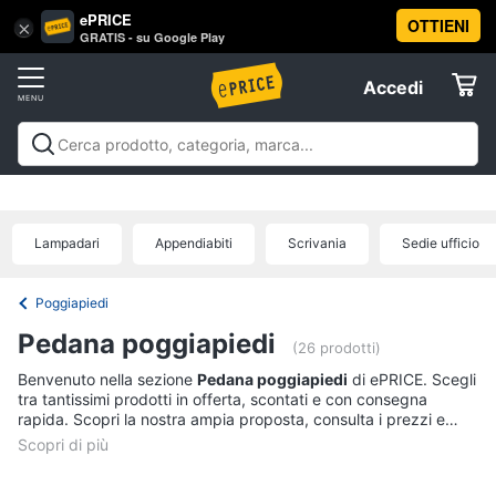
ePRICE
OTTIENI
Vai
×
Accedi
GRATIS - su Google Play
al
Registrati
menu
Accedi
Arredo
Offerte
Soggiorno
Arredo
Soggiorno
Cucina e sala da pranzo
Camera da
Elettrodomestici
letto
Cameretta
Studio e
Divani
ufficio
Bagno
Ingresso
Mobili
Complementi e
Divano
Lampadari
Appendiabiti
Scrivania
Sedie ufficio
decorazioni
Tessili
Illuminazione
Arredamento da
letto
Informatica
esterno
Lavanderia
Offerte
Lampadari
Poggiapiedi
Telefonia
Tende
Pedana poggiapiedi
(26 prodotti)
Vedi
Benvenuto nella sezione
Pedana poggiapiedi
di ePRICE. Scegli
Tv
tutti
tra tantissimi prodotti in offerta, scontati e con consegna
e
rapida. Scopri la nostra ampia proposta, consulta i prezzi e
Home
acquista comodamente online.
Cinema
Cucina