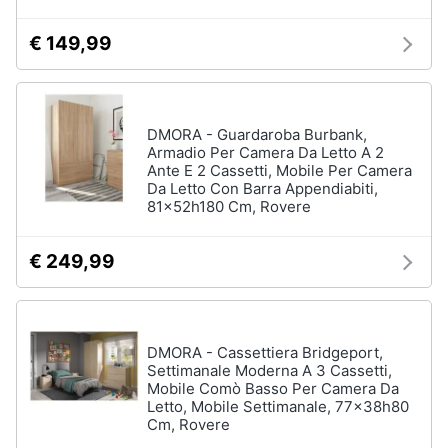
matrimoniale
e
igiene
€ 149,99
Letto
matrimoniale
Beauty
Vedi
tutti
DMORA - Guardaroba Burbank,
Giocattoli
Armadio Per Camera Da Letto A 2
Ante E 2 Cassetti, Mobile Per Camera
Da Letto Con Barra Appendiabiti,
Prima
Cameretta
81x52h180 Cm, Rovere
infanzia
Cavallo
a
€ 249,99
dondolo
Fotografia
Fasciatoio
Letti
Casalinghi
a
DMORA - Cassettiera Bridgeport,
castello
Settimanale Moderna A 3 Cassetti,
Abbigliamento
Peluche
Mobile Comò Basso Per Camera Da
Letto, Mobile Settimanale, 77x38h80
Vedi
Cm, Rovere
Sport
tutti