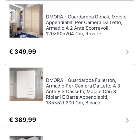
Vedi
tutti
DMORA - Guardaroba Denali, Mobile
Appendiabiti Per Camera Da Letto,
Armadio A 2 Ante Scorrevoli,
120x50h204 Cm, Rovere
Mobili
Mobili
€ 349,99
bagno
Divani
Divano
letto
DMORA - Guardaroba Fullerton,
Comodini
Armadio Per Camera Da Letto A 3
Ante E 3 Cassetti, Mobile Con 3
Vedi
Ripiani E Barra Appendiabiti,
tutti
135x52h200 Cm, Bianco
€ 389,99
Complementi
e
decorazioni