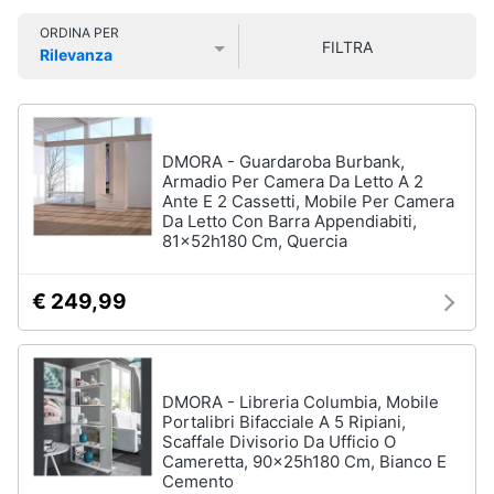
e
Smart
sala
ORDINA PER
home
da
FILTRA
Rilevanza
pranzo
Prezzo più basso
Prezzo più alto
Valutazioni
Lampadari
Videogiochi
Tavolo
Sedie
Audio
DMORA - Guardaroba Burbank,
e
Armadio Per Camera Da Letto A 2
Tavolo
Ante E 2 Cassetti, Mobile Per Camera
musica
allungabile
Da Letto Con Barra Appendiabiti,
81x52h180 Cm, Quercia
Vedi
Clima
tutti
€ 249,99
Arredo
Camera
da
Brico
letto
DMORA - Libreria Columbia, Mobile
e
Portalibri Bifacciale A 5 Ripiani,
Giardinaggio
Sveglia
Scaffale Divisorio Da Ufficio O
Comodini
Cameretta, 90x25h180 Cm, Bianco E
Cemento
Salute
Materasso