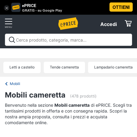
ePRICE
OTTIENI
Vai
×
Accedi
GRATIS - su Google Play
al
Registrati
menu
Accedi
Arredo
Offerte
Soggiorno
Arredo
Soggiorno
Cucina e sala da pranzo
Camera da
Elettrodomestici
letto
Cameretta
Studio e
Divani
ufficio
Bagno
Ingresso
Mobili
Complementi e
Divano
Letti a castello
Tende cameretta
Lampadario cameretta
decorazioni
Tessili
Illuminazione
Arredamento da
letto
Informatica
esterno
Lavanderia
Offerte
Lampadari
Mobili
Telefonia
Tende
Mobili cameretta
(478 prodotti)
Vedi
Benvenuto nella sezione
Tv
Mobili cameretta
di ePRICE. Scegli tra
tutti
tantissimi prodotti in offerta e con consegna rapida. Scopri la
e
nostra ampia proposta, consulta i prezzi e acquista
Home
comodamente online.
Cinema
Cucina