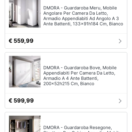
Sveglia
DMORA - Guardaroba Meru, Mobile
Angolare Per Camera Da Letto,
Orologi
Armadio Appendiabiti Ad Angolo A 3
da
Ante Battenti, 133x91h184 Cm, Bianco
parete
Carta
da
€ 559,99
parati
Tende
Vedi
DMORA - Guardaroba Bove, Mobile
tutti
Appendiabiti Per Camera Da Letto,
Armadio A 4 Ante Battenti,
200x52h215 Cm, Bianco
Tessili
€ 599,99
Tende
da
sole
Tende
DMORA - Guardaroba Resegone,
Materasso