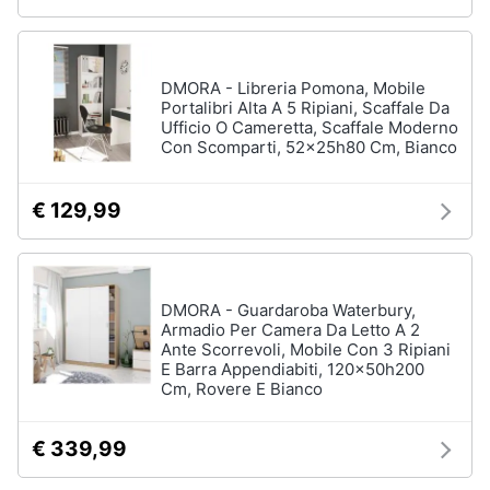
Assistenza
Box
clienti
doccia
Vasca
DMORA - Libreria Pomona, Mobile
Esci
da
Portalibri Alta A 5 Ripiani, Scaffale Da
bagno
Ufficio O Cameretta, Scaffale Moderno
Con Scomparti, 52x25h80 Cm, Bianco
Piatto
doccia
€ 129,99
Vedi
tutti
DMORA - Guardaroba Waterbury,
Ingresso
Armadio Per Camera Da Letto A 2
Ante Scorrevoli, Mobile Con 3 Ripiani
Appendiabiti
E Barra Appendiabiti, 120x50h200
Scarpiera
Cm, Rovere E Bianco
Mobili
ingresso
€ 339,99
Librerie