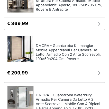
Struttura Per Cabina Armadio, Mobile
matrimoniale
Appendiabiti Aperto, 180x50h205 Cm,
Copridivano
Rovere E Antracite
Vedi
tutti
€ 369,99
Illuminazione
DMORA - Guardaroba Kilimangiaro,
Mobile Appendiabiti Per Camera Da
Philips
Letto, Armadio Con 2 Ante Scorrevoli,
illuminazione
selction
100x50h204 Cm, Rovere
Lampadari
€ 299,99
Lampadari
moderni
Lampada
di
sale
DMORA - Guardaroba Waterbury,
Armadio Per Camera Da Letto A 2
Vedi
Ante Scorrevoli, Mobile Con 4 Ripiani
tutti
E Barra Appendiabiti, 120x50h200