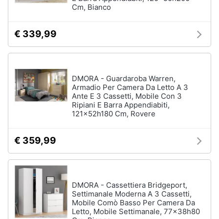
Cm, Bianco
€ 339,99
Arredamento
da
esterno
Piscine
DMORA - Guardaroba Warren,
Piscine
Armadio Per Camera Da Letto A 3
fuori
Ante E 3 Cassetti, Mobile Con 3
terra
Ripiani E Barra Appendiabiti,
Casette
121x52h180 Cm, Rovere
in
legno
€ 359,99
Gazebo
Vedi
tutti
DMORA - Cassettiera Bridgeport,
Settimanale Moderna A 3 Cassetti,
Mobile Comò Basso Per Camera Da
Lavanderia
Letto, Mobile Settimanale, 77x38h80