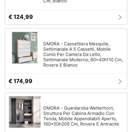
Cm, Bianco
Portabiancheria
Lavatoio
€ 124,99
Mobili
lavanderia
Armadio
portascope
DMORA - Cassettiera Mesquite,
Settimanale A 5 Cassetti, Mobile
Vedi
Comò Per Camera Da Letto,
tutti
Settimanale Moderno, 60x40h110 Cm,
Rovere E Bianco
€ 174,99
DMORA - Guardaroba Wetterhorn,
Struttura Per Cabina Armadio Con
Tenda, Mobile Appendiabiti Aperto,
160x50h205 Cm, Rovere E Antracite