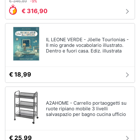
€ 346,89
-9%
€ 316,90
IL LEONE VERDE - Jöelle Tourlonias -
Il mio grande vocabolario illustrato.
Dentro e fuori casa. Ediz. illustrata
€ 18,99
A2AHOME - Carrello portaoggetti su
ruote ripiano mobile 3 livelli
salvaspazio per bagno cucina ufficio
€ 25,99