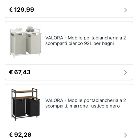
€ 129,99
Animali
Studio
e
Motori
ufficio
VALORA - Mobile portabiancheria a 2
Lampadari
scomparti bianco 92L per bagni
Libri,
Scrivania
cd
e
Sedie
dvd
ufficio
€ 67,43
Scrivania
ufficio
Festività
e
Vedi
ricorrenze
tutti
VALORA - Mobile portabiancheria a 2
scomparti, marrone rustico e nero
Promozioni
Bagno
Servizi
Mobili
€ 92,26
bagno