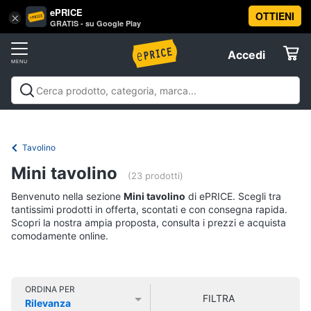
ePRICE
OTTIENI
Vai
×
Accedi
GRATIS - su Google Play
al
Registrati
menu
Accedi
Arredo
Offerte
Soggiorno
Arredo
Soggiorno
Cucina e sala da pranzo
Camera da
Elettrodomestici
letto
Cameretta
Studio e
Divani
ufficio
Bagno
Ingresso
Mobili
Complementi e
Tavolino
Divano
decorazioni
Tessili
Illuminazione
Arredamento da
letto
Informatica
Mini tavolino
esterno
Lavanderia
Offerte
(23 prodotti)
Lampadari
Benvenuto nella sezione
Mini tavolino
di ePRICE. Scegli tra
Telefonia
Tende
tantissimi prodotti in offerta, scontati e con consegna rapida.
Scopri la nostra ampia proposta, consulta i prezzi e acquista
Vedi
comodamente online.
Tv
tutti
e
Home
Cinema
ORDINA PER
FILTRA
Cucina
Rilevanza