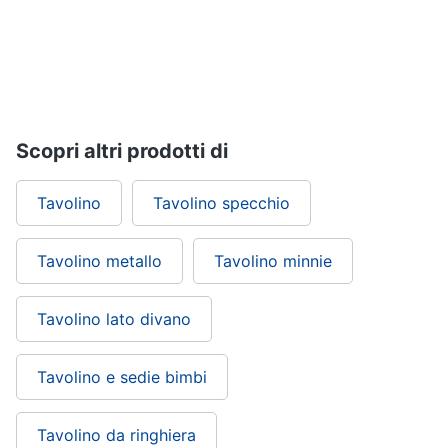
Vedi
tutti
Mobili
Scopri altri prodotti di
Mobili
bagno
Divani
Tavolino
Tavolino specchio
Divano
letto
Tavolino metallo
Tavolino minnie
Comodini
Vedi
Tavolino lato divano
tutti
Tavolino e sedie bimbi
Complementi
e
Tavolino da ringhiera
decorazioni