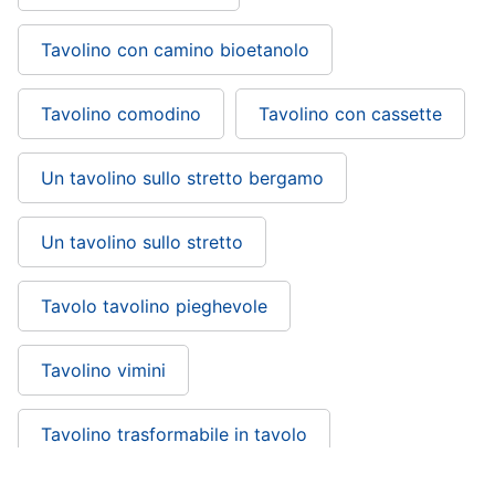
Sveglia
Tavolino con camino bioetanolo
Orologi
da
parete
Tavolino comodino
Tavolino con cassette
Carta
da
parati
Un tavolino sullo stretto bergamo
Tende
Un tavolino sullo stretto
Vedi
tutti
Tavolo tavolino pieghevole
Tessili
Tavolino vimini
Tende
da
sole
Tavolino trasformabile in tavolo
Tende
Materasso