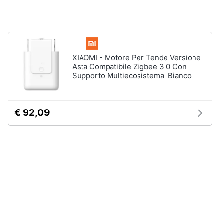
Animali
Studio
e
Motori
ufficio
XIAOMI - Motore Per Tende Versione
Asta Compatibile Zigbee 3.0 Con
Lampadari
Libri,
Supporto Multiecosistema, Bianco
Scrivania
cd
e
Sedie
dvd
ufficio
€ 92,09
Scrivania
ufficio
Festività
e
Vedi
ricorrenze
tutti
Promozioni
Bagno
Servizi
Mobili
bagno