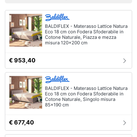
e
Prezzo più basso
Prezzo più alto
Valutazioni
Smart
sala
home
da
pranzo
Lampadari
BALDIFLEX - Materasso Lattice Natura
Videogiochi
Eco 18 cm con Fodera Sfoderabile in
Tavolo
Cotone Naturale, Piazza e mezza
Sedie
misura 120x200 cm
Audio
e
Tavolo
musica
allungabile
€ 953,40
Vedi
Clima
tutti
BALDIFLEX - Materasso Lattice Natura
Arredo
Eco 18 cm con Fodera Sfoderabile in
Cotone Naturale, Singolo misura
Camera
da
85x190 cm
Brico
letto
e
Giardinaggio
Sveglia
€ 677,40
Comodini
Salute
Materasso