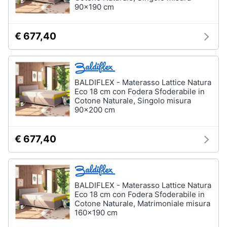
90x190 cm
Assistenza
Box
clienti
doccia
€ 677,40
Vasca
Esci
da
bagno
Piatto
doccia
BALDIFLEX - Materasso Lattice Natura
Eco 18 cm con Fodera Sfoderabile in
Vedi
Cotone Naturale, Singolo misura
tutti
90x200 cm
€ 677,40
Ingresso
Appendiabiti
Scarpiera
BALDIFLEX - Materasso Lattice Natura
Mobili
Eco 18 cm con Fodera Sfoderabile in
ingresso
Cotone Naturale, Matrimoniale misura
160x190 cm
Librerie