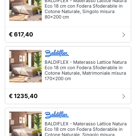
BALDIFLEX - Materasso Lattice Natura
Eco 18 cm con Fodera Sfoderabile in
Cotone Naturale, Singolo misura
Animali
80x200 cm
Studio
e
Motori
ufficio
€ 617,40
Lampadari
Libri,
Scrivania
cd
e
Sedie
BALDIFLEX - Materasso Lattice Natura
dvd
ufficio
Eco 18 cm con Fodera Sfoderabile in
Cotone Naturale, Matrimoniale misura
Scrivania
170x200 cm
ufficio
Festività
e
Vedi
ricorrenze
€ 1235,40
tutti
Promozioni
Bagno
BALDIFLEX - Materasso Lattice Natura
Servizi
Eco 18 cm con Fodera Sfoderabile in
Mobili
Cotone Naturale, Singolo misura
bagno