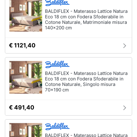
matrimoniale
BALDIFLEX - Materasso Lattice Natura
Copridivano
Eco 18 cm con Fodera Sfoderabile in
Cotone Naturale, Matrimoniale misura
Vedi
140x200 cm
tutti
€ 1121,40
Illuminazione
Philips
illuminazione
BALDIFLEX - Materasso Lattice Natura
selction
Eco 18 cm con Fodera Sfoderabile in
Lampadari
Cotone Naturale, Singolo misura
70x190 cm
Lampadari
moderni
Lampada
€ 491,40
di
sale
Vedi
tutti
BALDIFLEX - Materasso Lattice Natura