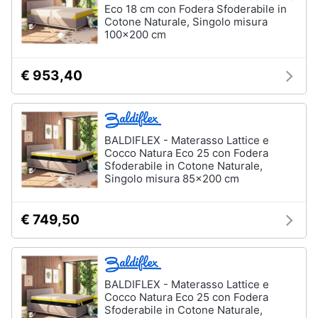
Eco 18 cm con Fodera Sfoderabile in
Cotone Naturale, Singolo misura
100x200 cm
Arredamento
da
€ 953,40
esterno
Piscine
Piscine
fuori
terra
BALDIFLEX - Materasso Lattice e
Cocco Natura Eco 25 con Fodera
Casette
Sfoderabile in Cotone Naturale,
in
Singolo misura 85x200 cm
legno
Gazebo
€ 749,50
Vedi
tutti
BALDIFLEX - Materasso Lattice e
Cocco Natura Eco 25 con Fodera
Lavanderia
Sfoderabile in Cotone Naturale,