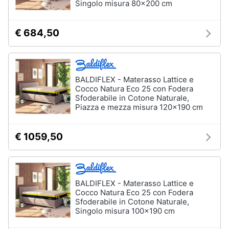
Singolo misura 80x200 cm
Portabiancheria
Lavatoio
€ 684,50
Mobili
lavanderia
Armadio
portascope
BALDIFLEX - Materasso Lattice e
Vedi
Cocco Natura Eco 25 con Fodera
tutti
Sfoderabile in Cotone Naturale,
Piazza e mezza misura 120x190 cm
€ 1059,50
BALDIFLEX - Materasso Lattice e
Cocco Natura Eco 25 con Fodera
Sfoderabile in Cotone Naturale,
Singolo misura 100x190 cm