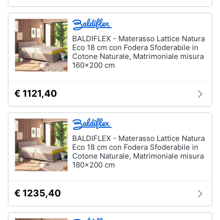
Sveglia
Orologi
da
BALDIFLEX - Materasso Lattice Natura
parete
Eco 18 cm con Fodera Sfoderabile in
Cotone Naturale, Matrimoniale misura
Carta
160x200 cm
da
parati
Tende
€ 1121,40
Vedi
tutti
BALDIFLEX - Materasso Lattice Natura
Eco 18 cm con Fodera Sfoderabile in
Cotone Naturale, Matrimoniale misura
Tessili
180x200 cm
Tende
da
sole
€ 1235,40
Tende
Materasso