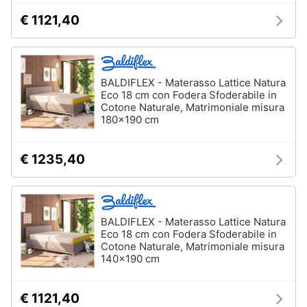
Vedi
€ 1121,40
tutti
Mobili
BALDIFLEX - Materasso Lattice Natura
Eco 18 cm con Fodera Sfoderabile in
Mobili
Cotone Naturale, Matrimoniale misura
bagno
180x190 cm
Divani
Divano
€ 1235,40
letto
Comodini
Vedi
BALDIFLEX - Materasso Lattice Natura
tutti
Eco 18 cm con Fodera Sfoderabile in
Cotone Naturale, Matrimoniale misura
140x190 cm
Complementi
e
€ 1121,40
decorazioni