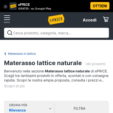
ePRICE
OTTIENI
Vai
×
Accedi
GRATIS - su Google Play
al
Registrati
menu
Accedi
Arredo
Offerte
Soggiorno
Arredo
Soggiorno
Cucina e sala da pranzo
Camera da
Elettrodomestici
letto
Cameretta
Studio e
Divani
ufficio
Bagno
Ingresso
Mobili
Complementi e
Materasso in lattice
Divano
decorazioni
Tessili
Illuminazione
Arredamento da
letto
Informatica
Materasso lattice naturale
esterno
Lavanderia
Offerte
(40 prodotti)
Lampadari
Benvenuto nella sezione
Materasso lattice naturale
di ePRICE.
Telefonia
Tende
Scegli tra tantissimi prodotti in offerta, scontati e con consegna
rapida. Scopri la nostra ampia proposta, consulta i prezzi e
Vedi
acquista comodamente online.
Tv
tutti
e
Home
Cinema
ORDINA PER
FILTRA
Cucina
Rilevanza