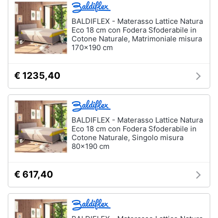
matrimoniale
e
igiene
BALDIFLEX - Materasso Lattice Natura
Letto
matrimoniale
Eco 18 cm con Fodera Sfoderabile in
Cotone Naturale, Matrimoniale misura
Beauty
170x190 cm
Vedi
tutti
Giocattoli
€ 1235,40
Prima
Cameretta
infanzia
Cavallo
BALDIFLEX - Materasso Lattice Natura
a
dondolo
Eco 18 cm con Fodera Sfoderabile in
Fotografia
Cotone Naturale, Singolo misura
Fasciatoio
80x190 cm
Letti
Casalinghi
a
castello
€ 617,40
Abbigliamento
Peluche
Vedi
Sport
tutti