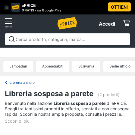
ePRICE
OTTIENI
Vai
×
Accedi
GRATIS - su Google Play
al
Registrati
menu
Accedi
Arredo
Offerte
Soggiorno
Arredo
Soggiorno
Cucina e sala da pranzo
Camera da
Elettrodomestici
letto
Cameretta
Studio e
Divani
ufficio
Bagno
Ingresso
Mobili
Complementi e
Divano
Lampadari
Appendiabiti
Scrivania
Sedie ufficio
decorazioni
Tessili
Illuminazione
Arredamento da
letto
Informatica
esterno
Lavanderia
Offerte
Lampadari
Libreria a muro
Telefonia
Tende
Libreria sospesa a parete
(2 prodotti)
Vedi
Benvenuto nella sezione
Libreria sospesa a parete
di ePRICE.
Tv
tutti
Scegli tra tantissimi prodotti in offerta, scontati e con consegna
e
rapida. Scopri la nostra ampia proposta, consulta i prezzi e
Home
acquista comodamente online.
Cinema
Cucina