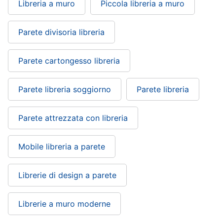
Libreria a muro
Piccola libreria a muro
Sveglia
Orologi
Parete divisoria libreria
da
parete
Carta
Parete cartongesso libreria
da
parati
Tende
Parete libreria soggiorno
Parete libreria
Vedi
tutti
Parete attrezzata con libreria
Mobile libreria a parete
Tessili
Tende
Librerie di design a parete
da
sole
Tende
Librerie a muro moderne
Materasso