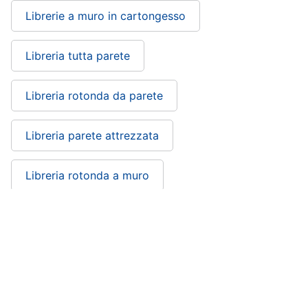
matrimoniale
Librerie a muro in cartongesso
Copridivano
Vedi
Libreria tutta parete
tutti
Libreria rotonda da parete
Illuminazione
Libreria parete attrezzata
Philips
illuminazione
selction
Libreria rotonda a muro
Lampadari
Lampadari
Libreria moderna a parete
moderni
Lampada
di
sale
Libreria sospesa a parete: si trova nelle
Vedi
categorie
tutti