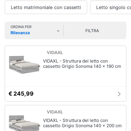
e
Smart
sala
Letto matrimoniale con cassetti
Letto singolo c
home
da
pranzo
Lampadari
Videogiochi
ORDINA PER
FILTRA
Tavolo
Rilevanza
Prezzo più basso
Prezzo più alto
Valutazioni
Sedie
Audio
e
Tavolo
musica
allungabile
VIDAXL - Struttura del letto con
Vedi
cassetto Grigio Sonoma 140 x 190 cm
Clima
tutti
Arredo
€ 245,99
Camera
da
Brico
letto
e
Giardinaggio
Sveglia
VIDAXL - Struttura del letto con
Comodini
cassetto Grigio Sonoma 140 x 200 cm
Salute
Materasso