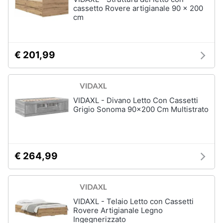
cassetto Rovere artigianale 90 x 200
Sveglia
cm
Orologi
da
parete
€ 201,99
Carta
da
parati
Tende
VIDAXL - Divano Letto Con Cassetti
Vedi
Grigio Sonoma 90x200 Cm Multistrato
tutti
€ 264,99
Tessili
Tende
da
sole
VIDAXL - Telaio Letto con Cassetti
Tende
Rovere Artigianale Legno
Materasso
Ingegnerizzato