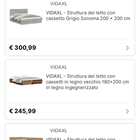
Vedi
tutti
VIDAXL - Struttura del letto con
cassetto Grigio Sonoma 200 x 200 cm
Mobili
Mobili
€ 300,99
bagno
Divani
Divano
letto
VIDAXL - Struttura del letto con
cassetti in legno vecchio 180x200 cm
Comodini
in legno ingegnerizzato
Vedi
tutti
€ 245,99
Complementi
e
decorazioni
VIDAXL - Struttura del letto con