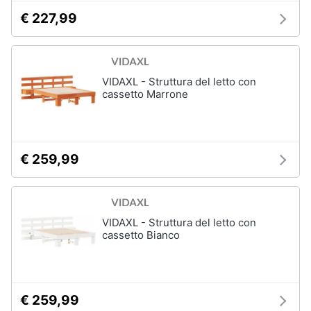
€ 227,99
Arredamento
da
esterno
VIDAXL - Struttura del letto con
Piscine
cassetto Marrone
Piscine
fuori
terra
Casette
€ 259,99
in
legno
Gazebo
VIDAXL - Struttura del letto con
Vedi
cassetto Bianco
tutti
Lavanderia
€ 259,99