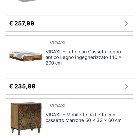
matrimoniale
e
igiene
Letto
matrimoniale
€ 257,99
Beauty
Vedi
tutti
Giocattoli
VIDAXL - Letto con Cassetti Legno
antico Legno ingegnerizzato 140 x
Prima
Cameretta
200 cm
infanzia
Cavallo
a
dondolo
Fotografia
€ 235,99
Fasciatoio
Letti
Casalinghi
a
castello
VIDAXL - Mobiletto da Letto con
Abbigliamento
Peluche
cassetto Marrone 50 x 33 x 60 cm
Vedi
Sport
tutti