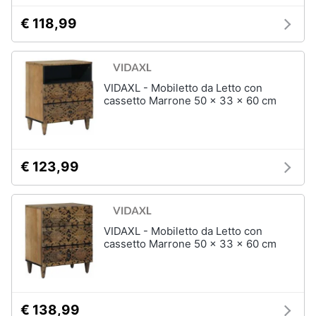
€ 118,99
Animali
Studio
e
Motori
ufficio
VIDAXL - Mobiletto da Letto con
Lampadari
cassetto Marrone 50 x 33 x 60 cm
Libri,
Scrivania
cd
e
Sedie
dvd
ufficio
€ 123,99
Scrivania
ufficio
Festività
e
Vedi
ricorrenze
tutti
VIDAXL - Mobiletto da Letto con
cassetto Marrone 50 x 33 x 60 cm
Promozioni
Bagno
Servizi
Mobili
€ 138,99
bagno