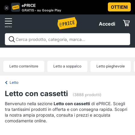
ePRICE
OTTIENI
Vai
×
Accedi
GRATIS - su Google Play
al
Registrati
menu
Accedi
Arredo
Offerte
Soggiorno
Arredo
Soggiorno
Cucina e sala da pranzo
Camera da
Elettrodomestici
letto
Cameretta
Studio e
Divani
ufficio
Bagno
Ingresso
Mobili
Complementi e
Divano
Letto contenitore
Letto a soppalco
Letto pieghevole
decorazioni
Tessili
Illuminazione
Arredamento da
letto
Informatica
esterno
Lavanderia
Offerte
Lampadari
Letto
Telefonia
Tende
Letto con cassetti
(3888 prodotti)
Vedi
Benvenuto nella sezione
Tv
Letto con cassetti
di ePRICE. Scegli
tutti
tra tantissimi prodotti in offerta e con consegna rapida. Scopri
e
la nostra ampia proposta, consulta i prezzi e acquista
Home
comodamente online.
Cinema
Cucina