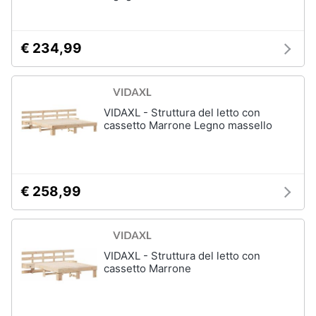
matrimoniale
Copridivano
€ 234,99
Vedi
tutti
VIDAXL - Struttura del letto con
cassetto Marrone Legno massello
Illuminazione
Philips
illuminazione
selction
€ 258,99
Lampadari
Lampadari
moderni
Lampada
di
VIDAXL - Struttura del letto con
sale
cassetto Marrone
Vedi
tutti