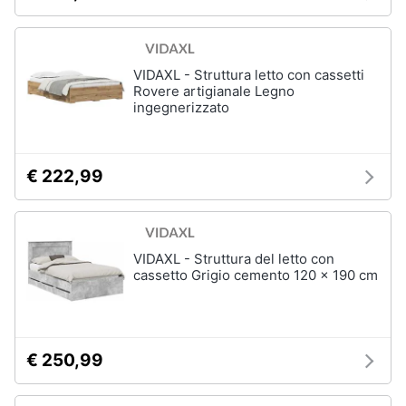
Assistenza
Box
clienti
doccia
Vasca
VIDAXL - Struttura letto con cassetti
Esci
da
Rovere artigianale Legno
bagno
ingegnerizzato
Piatto
doccia
€ 222,99
Vedi
tutti
VIDAXL - Struttura del letto con
Ingresso
cassetto Grigio cemento 120 x 190 cm
Appendiabiti
Scarpiera
Mobili
€ 250,99
ingresso
Librerie