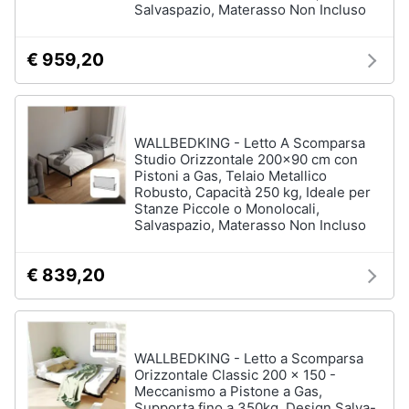
Portabiancheria
Salvaspazio, Materasso Non Incluso
Lavatoio
€ 959,20
Mobili
lavanderia
Armadio
portascope
WALLBEDKING - Letto A Scomparsa
Vedi
Studio Orizzontale 200x90 cm con
tutti
Pistoni a Gas, Telaio Metallico
Robusto, Capacità 250 kg, Ideale per
Stanze Piccole o Monolocali,
Salvaspazio, Materasso Non Incluso
€ 839,20
WALLBEDKING - Letto a Scomparsa
Orizzontale Classic 200 x 150 -
Meccanismo a Pistone a Gas,
Supporta fino a 350kg, Design Salva-