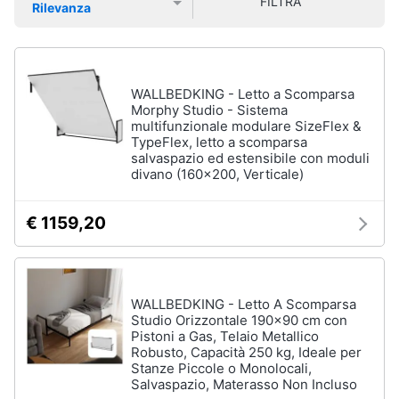
e
FILTRA
Rilevanza
Smart
sala
Prezzo più basso
Prezzo più alto
Valutazioni
home
da
pranzo
Lampadari
Videogiochi
WALLBEDKING - Letto a Scomparsa
Tavolo
Morphy Studio - Sistema
Sedie
multifunzionale modulare SizeFlex &
Audio
TypeFlex, letto a scomparsa
e
Tavolo
salvaspazio ed estensibile con moduli
musica
allungabile
divano (160x200, Verticale)
Vedi
Clima
tutti
€ 1159,20
Arredo
Camera
WALLBEDKING - Letto A Scomparsa
da
Brico
letto
Studio Orizzontale 190x90 cm con
e
Pistoni a Gas, Telaio Metallico
Giardinaggio
Sveglia
Robusto, Capacità 250 kg, Ideale per
Stanze Piccole o Monolocali,
Comodini
Salvaspazio, Materasso Non Incluso
Salute
Materasso