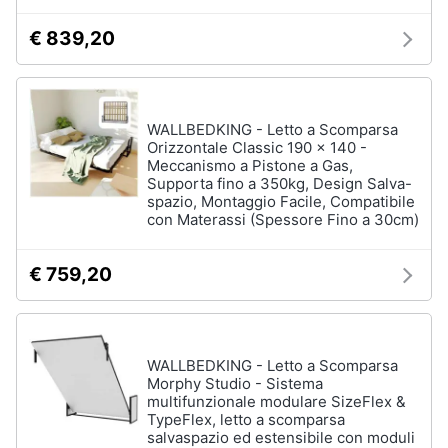
matrimoniale
e
igiene
€ 839,20
Letto
matrimoniale
Beauty
Vedi
tutti
WALLBEDKING - Letto a Scomparsa
Giocattoli
Orizzontale Classic 190 x 140 -
Meccanismo a Pistone a Gas,
Supporta fino a 350kg, Design Salva-
Prima
Cameretta
spazio, Montaggio Facile, Compatibile
infanzia
con Materassi (Spessore Fino a 30cm)
Cavallo
a
dondolo
€ 759,20
Fotografia
Fasciatoio
Letti
Casalinghi
a
castello
WALLBEDKING - Letto a Scomparsa
Abbigliamento
Morphy Studio - Sistema
Peluche
multifunzionale modulare SizeFlex &
TypeFlex, letto a scomparsa
Vedi
Sport
salvaspazio ed estensibile con moduli
tutti