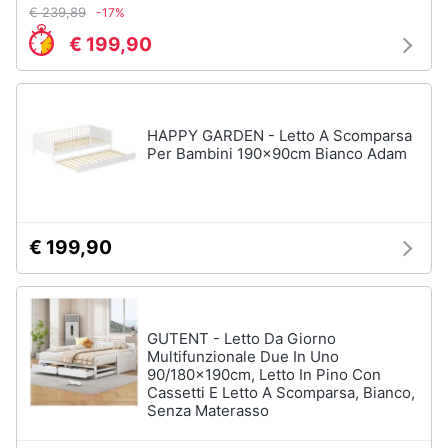
€ 239,89
-17%
Sveglia
€ 199,90
Orologi
da
parete
Carta
da
HAPPY GARDEN - Letto A Scomparsa
parati
Per Bambini 190x90cm Bianco Adam
Tende
Vedi
tutti
€ 199,90
Tessili
GUTENT - Letto Da Giorno
Tende
Multifunzionale Due In Uno
da
90/180x190cm, Letto In Pino Con
sole
Cassetti E Letto A Scomparsa, Bianco,
Senza Materasso
Tende
Materasso