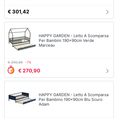
Vedi
tutti
€ 301,42
Mobili
HAPPY GARDEN - Letto A Scomparsa
Mobili
Per Bambini 190x90cm Verde
bagno
Marceau
Divani
Divano
€ 290,88
-7%
letto
€ 270,90
Comodini
Vedi
tutti
HAPPY GARDEN - Letto A Scomparsa
Per Bambino 190x90cm Blu Scuro
Adam
Complementi
e
decorazioni