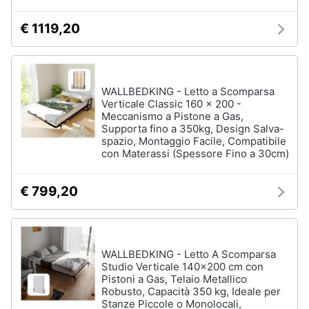
€ 1119,20
Arredamento
da
esterno
WALLBEDKING - Letto a Scomparsa
Piscine
Verticale Classic 160 x 200 -
Piscine
Meccanismo a Pistone a Gas,
fuori
Supporta fino a 350kg, Design Salva-
terra
spazio, Montaggio Facile, Compatibile
con Materassi (Spessore Fino a 30cm)
Casette
in
legno
€ 799,20
Gazebo
Vedi
tutti
WALLBEDKING - Letto A Scomparsa
Studio Verticale 140x200 cm con
Pistoni a Gas, Telaio Metallico
Robusto, Capacità 350 kg, Ideale per
Lavanderia
Stanze Piccole o Monolocali,