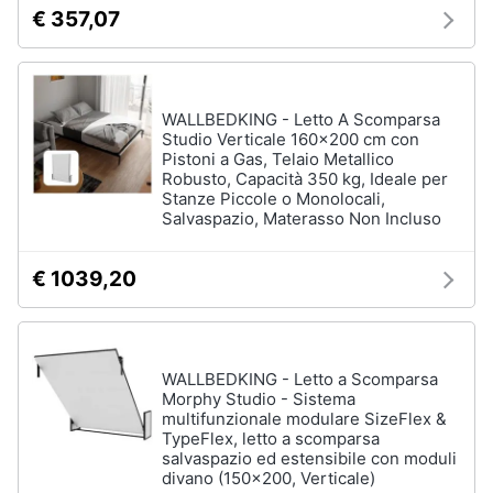
matrimoniale
€ 357,07
Copridivano
Vedi
tutti
WALLBEDKING - Letto A Scomparsa
Studio Verticale 160x200 cm con
Pistoni a Gas, Telaio Metallico
Robusto, Capacità 350 kg, Ideale per
Illuminazione
Stanze Piccole o Monolocali,
Salvaspazio, Materasso Non Incluso
Philips
illuminazione
selction
€ 1039,20
Lampadari
Lampadari
moderni
WALLBEDKING - Letto a Scomparsa
Lampada
di
Morphy Studio - Sistema
sale
multifunzionale modulare SizeFlex &
TypeFlex, letto a scomparsa
salvaspazio ed estensibile con moduli
Vedi
divano (150x200, Verticale)
tutti