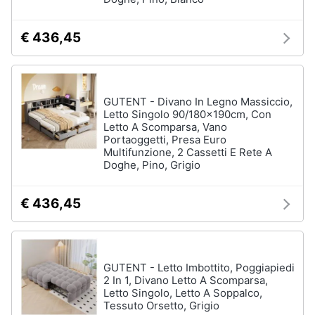
Assistenza
Box
clienti
doccia
€ 436,45
Vasca
Esci
da
bagno
Piatto
GUTENT - Divano In Legno Massiccio,
doccia
Letto Singolo 90/180x190cm, Con
Letto A Scomparsa, Vano
Vedi
Portaoggetti, Presa Euro
tutti
Multifunzione, 2 Cassetti E Rete A
Doghe, Pino, Grigio
€ 436,45
Ingresso
Appendiabiti
Scarpiera
GUTENT - Letto Imbottito, Poggiapiedi
Mobili
ingresso
2 In 1, Divano Letto A Scomparsa,
Letto Singolo, Letto A Soppalco,
Librerie
Tessuto Orsetto, Grigio