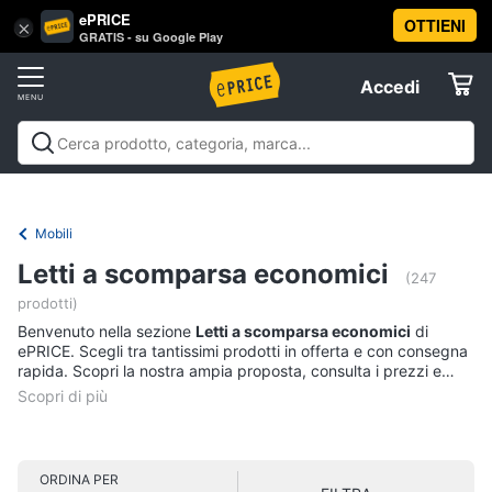
ePRICE
OTTIENI
Vai
×
Accedi
GRATIS - su Google Play
al
Registrati
menu
Accedi
Arredo
Offerte
Soggiorno
Arredo
Soggiorno
Cucina e sala da pranzo
Camera da
Elettrodomestici
letto
Cameretta
Studio e
Divani
ufficio
Bagno
Ingresso
Mobili
Complementi e
Mobili
Divano
decorazioni
Tessili
Illuminazione
Arredamento da
letto
Informatica
Letti a scomparsa economici
esterno
Lavanderia
Offerte
(247
Lampadari
prodotti)
Telefonia
Tende
Benvenuto nella sezione
Letti a scomparsa economici
di
ePRICE. Scegli tra tantissimi prodotti in offerta e con consegna
Vedi
rapida. Scopri la nostra ampia proposta, consulta i prezzi e
Tv
tutti
acquista comodamente online.
e
Home
Cinema
Cucina
ORDINA PER