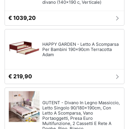
divano (140x190 c, Verticale)
Animali
€ 1039,20
Studio
e
Motori
ufficio
Lampadari
Libri,
HAPPY GARDEN - Letto A Scomparsa
Scrivania
cd
Per Bambini 190x90cm Terracotta
Adam
e
Sedie
dvd
ufficio
Scrivania
ufficio
€ 219,90
Festività
e
Vedi
ricorrenze
tutti
GUTENT - Divano In Legno Massiccio,
Promozioni
Letto Singolo 90/180x190cm, Con
Letto A Scomparsa, Vano
Bagno
Portaoggetti, Presa Euro
Servizi
Multifunzione, 2 Cassetti E Rete A
Mobili
Doghe, Pino, Bianco
bagno