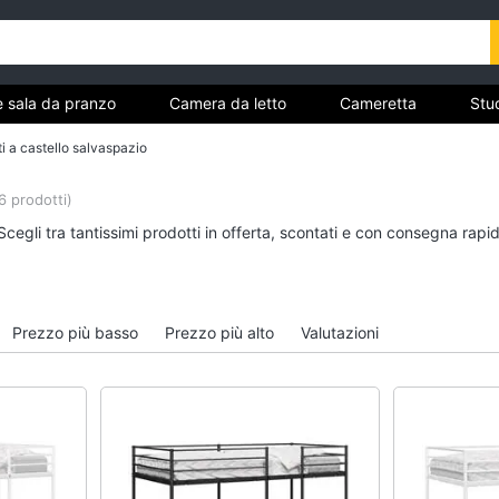
e sala da pranzo
Camera da letto
Cameretta
Stud
Complementi e decorazioni
Tessili
Illuminazione
ti a castello salvaspazio
ria
6 prodotti)
Cucina e sala da pranzo
Camera da letto
cegli tra tantissimi prodotti in offerta, scontati e con consegna rapi
Lampadari
Sveglia
Tavolo
Comodini
Sedie
Materasso matrimonia
Prezzo più basso
Prezzo più alto
Valutazioni
Tavolo allungabile
Letto matrimoniale
Vedi tutti
Vedi tutti
Bagno
Ingresso