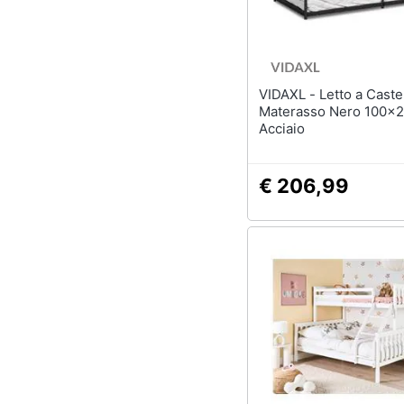
Sport
Lavatoio
Animali
Mobili lavanderia
Armadio portascope
Motori
VIDAXL - Letto a Castello senza
Materasso Nero 100x2
Vedi tutti
Libri, cd e dvd
Acciaio
Festività e ricorrenze
€ 206,99
Promozioni