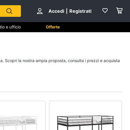
Accedi
|
Registrati
io e ufficio
Offerte
Cameretta
da. Scopri la nostra ampia proposta, consulta i prezzi e acquista
Cavallo a dondolo
Fasciatoio
le
Letti a castello
Peluche
Vedi tutti
Mobili