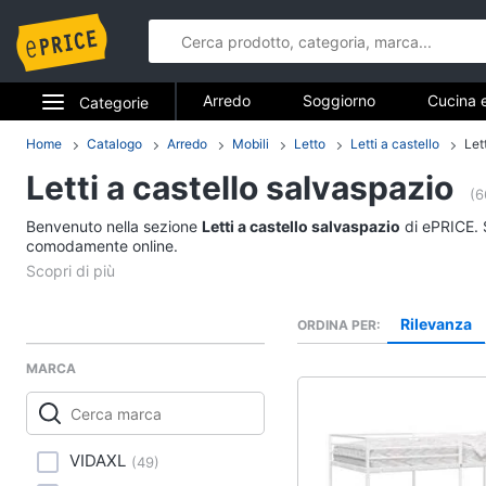
Arredo
Soggiorno
Cucina 
Categorie
Bagno
Ingresso
Mobili
Elettrodomestici
Home
Catalogo
Arredo
Mobili
Letto
Letti a castello
Let
Arredo
Arredamento da esterno
Lavande
Letti a castello salvaspazio
Informatica
(6
Soggiorno
Benvenuto nella sezione
Letti a castello salvaspazio
di ePRICE. S
Telefonia
comodamente online.
Divani
Divano letto
Tv e Home Cinema
Lampadari
Rilevanza
ORDINA PER
Smart home
Tende
MARCA
Vedi tutti
Videogiochi
Audio e musica
Studio e ufficio
VIDAXL
(
49
)