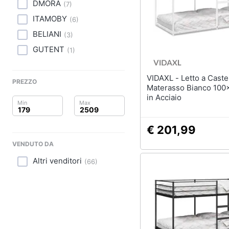
Clima
Lampadari
DMORA
(
7
)
Scrivania
ITAMOBY
(
6
)
Arredo
Sedie ufficio
BELIANI
(
3
)
Scrivania ufficio
Brico e Giardinaggio
GUTENT
(
1
)
Vedi tutti
Salute e igiene
VIDAXL - Letto a Castello senza
PREZZO
Materasso Bianco 100
Beauty
in Acciaio
Complementi e deco
Sveglia
Giocattoli
€ 201,99
Orologi da parete
Prima infanzia
Carta da parati
VENDUTO DA
Tende
Altri venditori
Fotografia
(
66
)
Vedi tutti
Casalinghi
Abbigliamento
Lavanderia
Portabiancheria