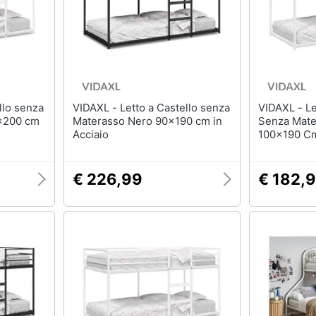
Mobili bagno
Appendiabiti
Box doccia
Scarpiera
Vasca da bagno
Mobili ingresso
Piatto doccia
Librerie
Vedi tutti
Vedi tutti
VIDAXL - Letto a Castello senza
VIDAXL - Letto A Castello
x200 cm
Materasso Nero 90x190 cm in
Senza Mate
Acciaio
100x190 Cm
razioni
Tessili
Illuminazione
Tende da sole
Philips illuminazione s
€ 226,99
€ 182,
Tende
Lampadari
Materasso matrimoniale
Lampadari moderni
Copridivano
Lampada di sale
Vedi tutti
Vedi tutti