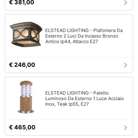
€ 381,00
Sveglia
Orologi
da
parete
ELSTEAD LIGHTING - Plafoniera Da
Carta
Esterno 2 Luci Da Incasso Bronzo
da
Antico Ip44, Attacco E27
parati
Tende
€ 246,00
Vedi
tutti
ELSTEAD LIGHTING - Paletto
Tessili
Luminoso Da Esterno 1 Luce Acciaio
Inox, Teak Ip55, E27
Tende
da
sole
Tende
€ 465,00
Materasso