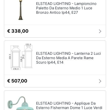
ELSTEAD LIGHTING - Lampioncino
Paletto Da Esterno Medio 1 Luce
Bronzo Antico Ip44, E27
Arredamento
da
esterno
€ 338,00
Piscine
Piscine
fuori
terra
ELSTEAD LIGHTING - Lanterna 2 Luci
Casette
Da Esterno Media A Parete Rame
in
Scuro Ip44, E14
legno
Gazebo
€ 507,00
Vedi
tutti
ELSTEAD LIGHTING - Applique Da
Lavanderia
Esterno Fisherman Dome 1 Luce Verdi