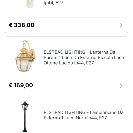
Ip44, E27
Portabiancheria
Lavatoio
Mobili
€ 338,00
lavanderia
Armadio
portascope
Vedi
ELSTEAD LIGHTING - Lanterna Da
tutti
Parete 1 Luce Da Esterno Piccola Luce
Ottone Lucido Ip44, E27
€ 169,00
ELSTEAD LIGHTING - Lampioncino Da
Esterno 1 Luce Nero Ip44, E27