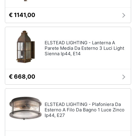
Vedi
tutti
€ 1141,00
Mobili
ELSTEAD LIGHTING - Lanterna A
Mobili
Parete Media Da Esterno 3 Luci Light
bagno
Sienna Ip44, E14
Divani
Divano
letto
€ 668,00
Comodini
Vedi
tutti
ELSTEAD LIGHTING - Plafoniera Da
Esterno A Filo Da Bagno 1 Luce Zinco
Ip44, E27
Complementi
e
decorazioni