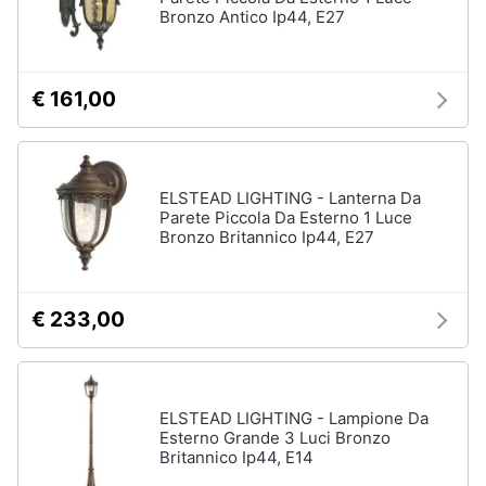
Bronzo Antico Ip44, E27
Assistenza
Box
clienti
doccia
Vasca
€ 161,00
Esci
da
bagno
Piatto
doccia
ELSTEAD LIGHTING - Lanterna Da
Vedi
Parete Piccola Da Esterno 1 Luce
tutti
Bronzo Britannico Ip44, E27
€ 233,00
Ingresso
Appendiabiti
Scarpiera
Mobili
ELSTEAD LIGHTING - Lampione Da
ingresso
Esterno Grande 3 Luci Bronzo
Britannico Ip44, E14
Librerie