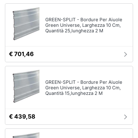
matrimoniale
e
igiene
Letto
matrimoniale
GREEN-SPLIT - Bordure Per Aiuole
Green Universe, Larghezza 10 Cm,
Beauty
Quantità 25,lunghezza 2 M
Vedi
tutti
Giocattoli
€ 701,46
Prima
Cameretta
infanzia
Cavallo
a
dondolo
GREEN-SPLIT - Bordure Per Aiuole
Fotografia
Green Universe, Larghezza 10 Cm,
Fasciatoio
Quantità 15,lunghezza 2 M
Letti
Casalinghi
a
castello
€ 439,58
Abbigliamento
Peluche
Vedi
Sport
tutti