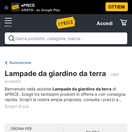
ePRICE
OTTIENI
Vai
×
Accedi
GRATIS - su Google Play
al
Registrati
menu
Accedi
Arredo
Offerte
Soggiorno
Arredo
Soggiorno
Cucina e sala da pranzo
Camera da
Elettrodomestici
letto
Cameretta
Studio e
Divani
ufficio
Bagno
Ingresso
Mobili
Complementi e
Illuminazione
Divano
decorazioni
Tessili
Illuminazione
Arredamento da
letto
Informatica
Lampade da giardino da terra
esterno
Lavanderia
Offerte
(482
Lampadari
prodotti)
Telefonia
Tende
Benvenuto nella sezione
Lampade da giardino da terra
di
ePRICE. Scegli tra tantissimi prodotti in offerta e con consegna
Vedi
rapida. Scopri la nostra ampia proposta, consulta i prezzi e
Tv
tutti
acquista comodamente online.
e
Home
Cinema
Cucina
ORDINA PER