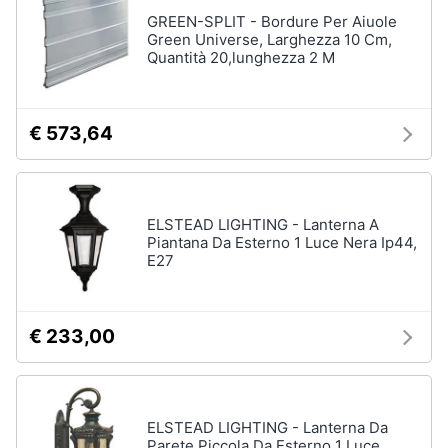
GREEN-SPLIT - Bordure Per Aiuole
Green Universe, Larghezza 10 Cm,
Animali
Quantità 20,lunghezza 2 M
Studio
e
Motori
ufficio
€ 573,64
Lampadari
Libri,
Scrivania
cd
e
Sedie
dvd
ufficio
ELSTEAD LIGHTING - Lanterna A
Piantana Da Esterno 1 Luce Nera Ip44,
Scrivania
E27
ufficio
Festività
e
Vedi
ricorrenze
tutti
€ 233,00
Promozioni
Bagno
Servizi
ELSTEAD LIGHTING - Lanterna Da
Mobili
Parete Piccola Da Esterno 1 Luce
bagno