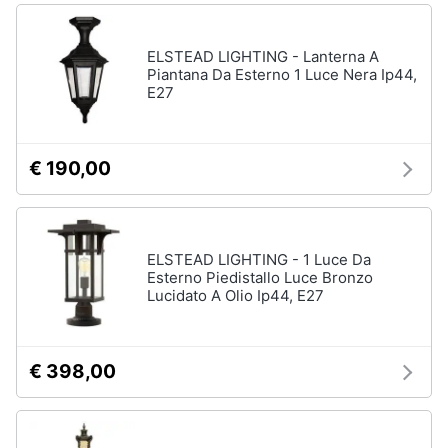
matrimoniale
Copridivano
ELSTEAD LIGHTING - Lanterna A
Piantana Da Esterno 1 Luce Nera Ip44,
Vedi
E27
tutti
€ 190,00
Illuminazione
Philips
illuminazione
selction
ELSTEAD LIGHTING - 1 Luce Da
Lampadari
Esterno Piedistallo Luce Bronzo
Lucidato A Olio Ip44, E27
Lampadari
moderni
Lampada
di
€ 398,00
sale
Vedi
tutti