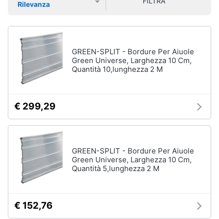
e
FILTRA
Rilevanza
Smart
sala
Prezzo più basso
Prezzo più alto
Valutazioni
home
da
pranzo
Lampadari
Videogiochi
GREEN-SPLIT - Bordure Per Aiuole
Tavolo
Green Universe, Larghezza 10 Cm,
Sedie
Quantità 10,lunghezza 2 M
Audio
e
Tavolo
musica
allungabile
€ 299,29
Vedi
Clima
tutti
Arredo
GREEN-SPLIT - Bordure Per Aiuole
Camera
Green Universe, Larghezza 10 Cm,
da
Quantità 5,lunghezza 2 M
Brico
letto
e
Giardinaggio
Sveglia
Comodini
€ 152,76
Salute
Materasso