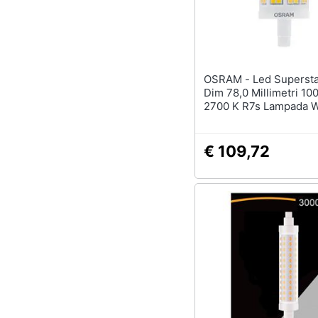
OSRAM - Led Superstar Line
Dim 78,0 Millimetri 100
2700 K R7s Lampada W
1 Lampada
€ 109,72