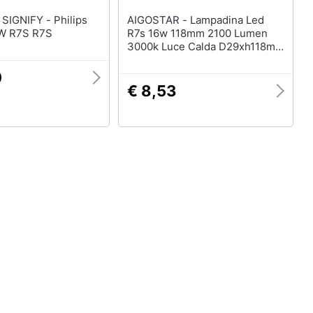
NIFY - Philips
AIGOSTAR - Lampadina Led
 W R7S R7S
R7s 16w 118mm 2100 Lumen
3000k Luce Calda D29xh118mm
Angolo 360 Gradi Equivale A
131w Incadescenza Classe A+
0
€ 8,53