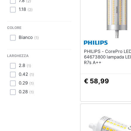
7.8
Sport
(
2
)
Lavatoio
1.18
(
2
)
Animali
Mobili lavanderia
Armadio portascope
Motori
COLORE
Vedi tutti
Bianco
(
1
)
Libri, cd e dvd
PHILIPS - CorePro LED
Festività e ricorrenze
LARGHEZZA
64673800 lampada LE
R7s A++
2.8
(
1
)
Promozioni
0.42
(
1
)
€ 58,99
0.29
(
1
)
0.28
(
1
)