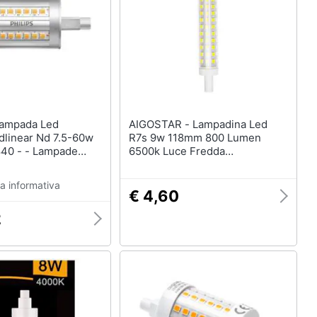
AIGOSTAR - Lampadina Led
dlinear Nd 7.5-60w
R7s 9w 118mm 800 Lumen
40 - - Lampade
6500k Luce Fredda
840c
D15xh118mm Angolo 360 Gradi
Equivale A 60w Incadescenza
a informativa
Classe A+
€ 4,60
2