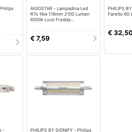
AIGOSTAR - Lampadina Led
PHILIPS BY SIG
R7s 16w 118mm 2100 Lumen
Faretto 60
6500k Luce Fredda
D29xh118mm Angolo 360 Gradi
Equivale A 131w Incadescenza
€ 32,5
Classe A+
€ 7,59
PHILIPS BY SIGNIFY - Philips