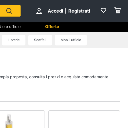
Accedi
|
Registrati
io e ufficio
Offerte
Librerie
Scaffali
Mobili ufficio
Cameretta
Cavallo a dondolo
Fasciatoio
a ampia proposta, consulta i prezzi e acquista comodamente
le
Letti a castello
Peluche
Vedi tutti
Mobili