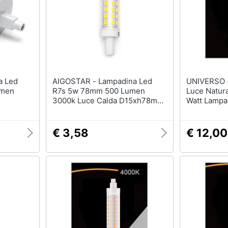
AIGOSTAR - Lampadina Led
UNIVERSO - Lampadina 
umen
R7s 5w 78mm 500 Lumen
Luce Natura
3000k Luce Calda D15xh78mm
Watt Lampa
0 Gradi
Angolo 360 Gradi Equivale A
Faro 4000k
escenza
42w Incadescenza Energetica
A+
€ 3,58
€ 12,00