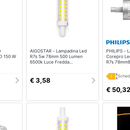
AIGOSTAR - Lampadina Led
PHILIPS - Lampada Led
D 150 W
R7s 5w 78mm 500 Lumen
Corepro Le
6500k Luce Fredda
R7s 78mm8
D15xh78mm Angolo 360 Gradi
Corer7s60
Equivale A 42w Incadescenza
Sched
Energetica A+
€ 3,58
€ 50,3