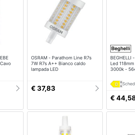
Mobili bagno
Appendiabiti
Box doccia
Scarpiera
Vasca da bagno
Mobili ingresso
Piatto doccia
Librerie
Vedi tutti
Vedi tutti
OSRAM - Parathom Line R7s
BEGHELLI - Lampada Zafiro R
razioni
Tessili
Illuminazione
 Cavo
7W R7s A++ Bianco caldo
Led 118mm
Tende da sole
Philips illuminazione s
lampada LED
3000k - 56
Tende
Lampadari
Sched
Materasso matrimoniale
Lampadari moderni
€ 37,83
Copridivano
Lampada di sale
€ 44,5
Vedi tutti
Vedi tutti