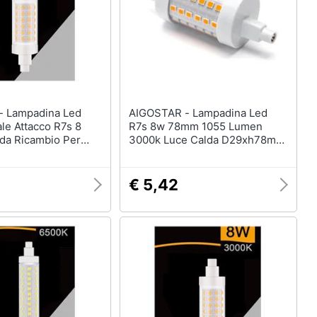
Led
AIGOSTAR - Lampadina Led
le Attacco R7s 8
R7s 8w 78mm 1055 Lumen
da Ricambio Per
3000k Luce Calda D29xh78mm
Angolo 360 Gradi Equivale A
75w Incadescenza Energetica
A+
€ 5,42