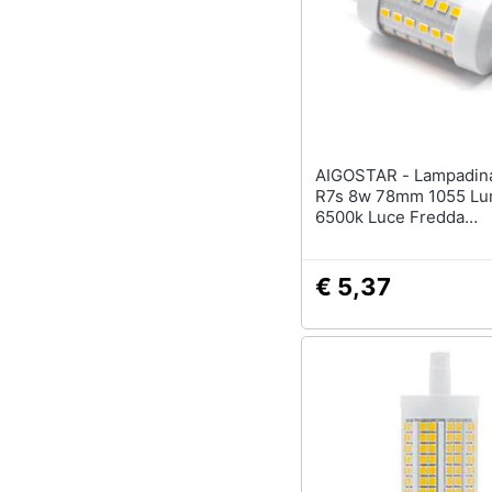
AIGOSTAR - Lampadina Led
R7s 8w 78mm 1055 L
6500k Luce Fredda
D29xh78mm Angolo 36
Equivale A 75w Incad
Energetica A+
€ 5,37