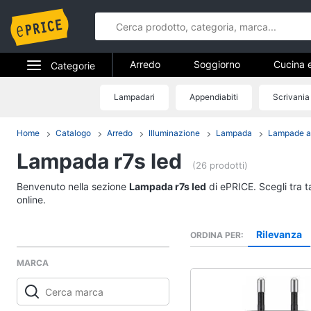
Arredo
Soggiorno
Cucina 
Categorie
Bagno
Ingresso
Mobili
Elettrodomestici
Lampadari
Appendiabiti
Scrivania
Arredo
Arredamento da esterno
Lavande
Informatica
Home
Catalogo
Arredo
Illuminazione
Lampada
Lampade a
Soggiorno
Lampada r7s led
Telefonia
Divani
(26 prodotti)
Divano letto
Tv e Home Cinema
Benvenuto nella sezione
Lampada r7s led
di ePRICE. Scegli tra t
Lampadari
online.
Smart home
Tende
Rilevanza
ORDINA PER
Vedi tutti
Videogiochi
MARCA
Audio e musica
Studio e ufficio