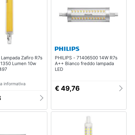
Mobili bagno
Divani
Divano letto
Comodini
Vedi tutti
7s
PHILIPS - 71406500 14W R7s
Arredamento da esterno
 1350 Lumen 10w
A++ Bianco freddo lampada
elction
Piscine
497
LED
Piscine fuori terra
a informativa
Casette in legno
€ 49,76
Gazebo
8
Vedi tutti