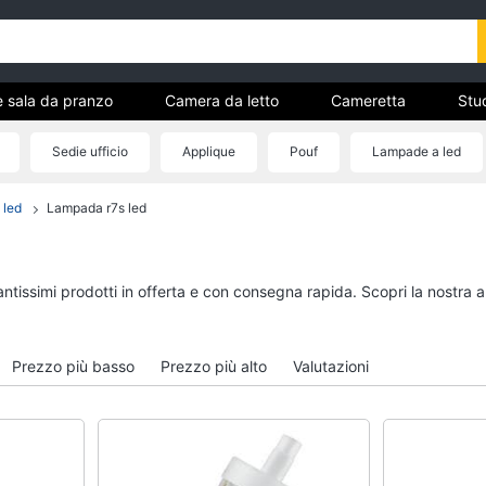
e sala da pranzo
Camera da letto
Cameretta
Stud
Complementi e decorazioni
Tessili
Illuminazione
Sedie ufficio
Applique
Pouf
Lampade a led
ria
 led
Lampada r7s led
Cucina e sala da pranzo
Camera da letto
Lampadari
Sveglia
Tavolo
Comodini
antissimi prodotti in offerta e con consegna rapida. Scopri la nostr
Sedie
Materasso matrimonia
Tavolo allungabile
Letto matrimoniale
Prezzo più basso
Prezzo più alto
Valutazioni
Vedi tutti
Vedi tutti
Bagno
Ingresso