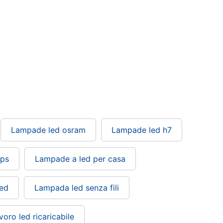
Lampade led osram
Lampade led h7
ips
Lampade a led per casa
led
Lampada led senza fili
oro led ricaricabile