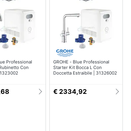
Mobili bagno
Divani
Divano letto
Comodini
Vedi tutti
Arredamento da esterno
GROHE - Blue Professional
elction
Piscine
 Rubinetto Con
Starter Kit Bocca L Con
31323002
Doccetta Estraibile | 31326002
Piscine fuori terra
Casette in legno
,68
€ 2334,92
Gazebo
Vedi tutti