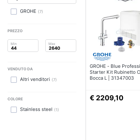
Clima
Lampadari
Scrivania
GROHE
(
7
)
Arredo
Sedie ufficio
Scrivania ufficio
Brico e Giardinaggio
PREZZO
Vedi tutti
Salute e igiene
Beauty
Complementi e deco
GROHE - Blue Professional
VENDUTO DA
Sveglia
Giocattoli
Starter Kit Rubinetto 
Bocca L | 31347003
Orologi da parete
Altri venditori
(
7
)
Prima infanzia
Carta da parati
€ 2209,10
Tende
Fotografia
COLORE
Stainless steel
Vedi tutti
(
1
)
Casalinghi
Abbigliamento
Lavanderia
Portabiancheria