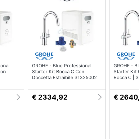
Mobili bagno
Appendiabiti
Box doccia
Scarpiera
Vasca da bagno
Mobili ingresso
Piatto doccia
Librerie
Vedi tutti
Vedi tutti
razioni
Tessili
Illuminazione
GROHE - Blue Professional
GROHE - Blue Professional
Tende da sole
Philips illuminazione s
Con
Starter Kit Bocca C Con
Starter Kit
Doccetta Estraibile 31325002
Bocca C | 
Tende
Lampadari
Materasso matrimoniale
Lampadari moderni
€ 2334,92
€ 2640
Copridivano
Lampada di sale
Vedi tutti
Vedi tutti