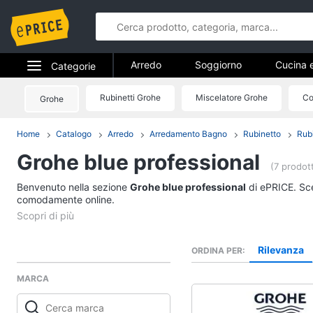
Arredo
Soggiorno
Cucina 
Categorie
Bagno
Ingresso
Mobili
Elettrodomestici
Rubinetti Grohe
Miscelatore Grohe
Co
Grohe
Arredo
Arredamento da esterno
Lavande
Informatica
Home
Catalogo
Arredo
Arredamento Bagno
Rubinetto
Rub
Soggiorno
Grohe blue professional
Telefonia
Divani
(7 prodott
Divano letto
Benvenuto nella sezione
Tv e Home Cinema
Grohe blue professional
di ePRICE. Sceg
Lampadari
comodamente online.
Smart home
Tende
Vedi tutti
Videogiochi
Rilevanza
ORDINA PER
MARCA
Audio e musica
Studio e ufficio