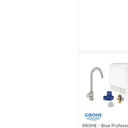
Sport
Lavatoio
Animali
Mobili lavanderia
Armadio portascope
Motori
Vedi tutti
Libri, cd e dvd
Festività e ricorrenze
Promozioni
GROHE - Blue Professional