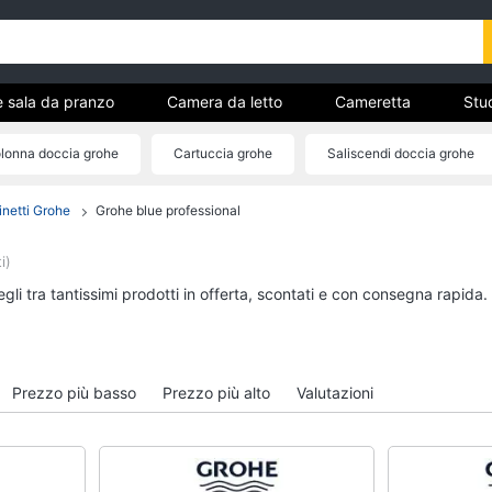
e sala da pranzo
Camera da letto
Cameretta
Stud
Complementi e decorazioni
Tessili
Illuminazione
lonna doccia grohe
Cartuccia grohe
Saliscendi doccia grohe
ria
Galleggiante grohe
inetti Grohe
Grohe blue professional
Cucina e sala da pranzo
Camera da letto
Lampadari
Sveglia
i)
Tavolo
Comodini
li tra tantissimi prodotti in offerta, scontati e con consegna rapida.
Sedie
Materasso matrimonia
Tavolo allungabile
Letto matrimoniale
Vedi tutti
Vedi tutti
Prezzo più basso
Prezzo più alto
Valutazioni
Bagno
Ingresso