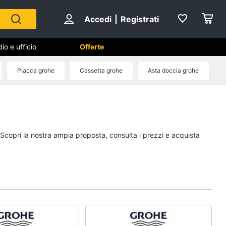
Accedi
|
Registrati
io e ufficio
Offerte
Placca grohe
Cassetta grohe
Asta doccia grohe
Cameretta
Cavallo a dondolo
Fasciatoio
 Scopri la nostra ampia proposta, consulta i prezzi e acquista
le
Letti a castello
Peluche
Vedi tutti
Mobili