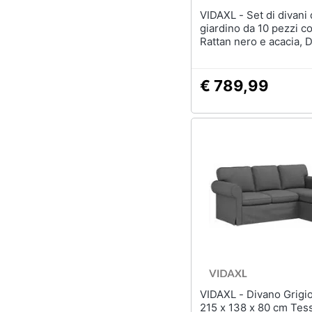
VIDAXL - Set di divani da
giardino da 10 pezzi c
Rattan nero e acacia, Divano da
giardino per due pers
cuscini Rattan nero, Set di
pranzo da giardino da 
€ 789,99
con cuscini Rattan ner
acacia
VIDAXL - Divano Grigio scuro
215 x 138 x 80 cm Tes