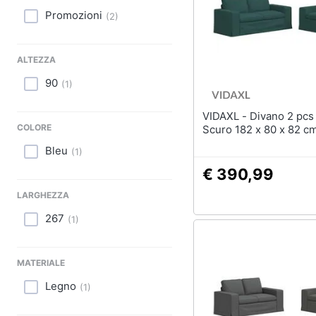
Sport
Promozioni
(
2
)
Lavatoio
Animali
Mobili lavanderia
Armadio portascope
ALTEZZA
Motori
90
(
1
)
Vedi tutti
Libri, cd e dvd
VIDAXL - Divano 2 pcs Verde
COLORE
Festività e ricorrenze
Scuro 182 x 80 x 82 c
Bleu
(
1
)
Promozioni
€ 390,99
LARGHEZZA
267
(
1
)
MATERIALE
Legno
(
1
)