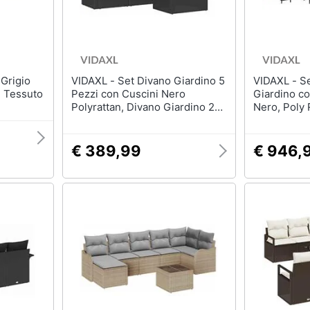
VIDAXL - Set Divano Giardino 5
VIDAXL - Set Divano da
m Tessuto
Pezzi con Cuscini Nero
Giardino co
Polyrattan, Divano Giardino 2
Nero, Poly Ra
Posti con Ripostiglio e Cuscini
da Pranzo d
Nero Polyrattan
Pezzi, Cusc
Rattan, Aca
€ 389,99
€ 946,