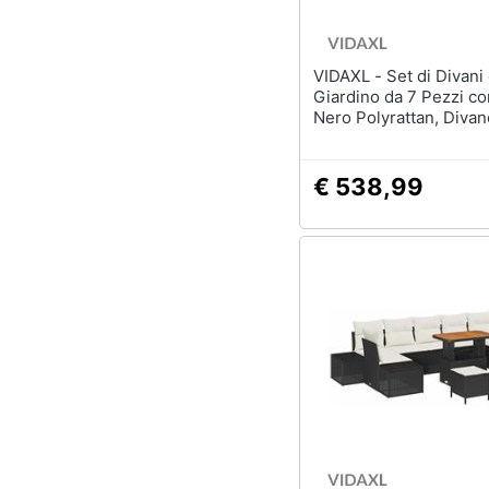
VIDAXL - Set di Divani da
Giardino da 7 Pezzi con Cuscini
Nero Polyrattan, Divan
Giardino a 2 Posti con Spazio di
Stoccaggio & Cuscini 
Polyrattan
€ 538,99