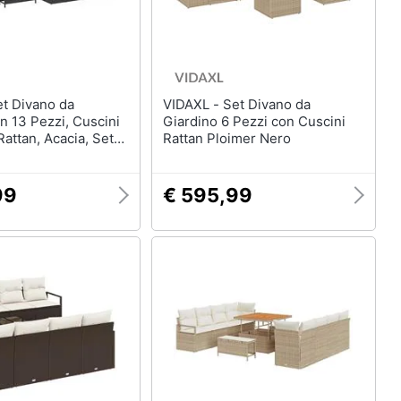
VIDAXL - Set Divano da
n 13 Pezzi, Cuscini
Giardino 6 Pezzi con Cuscini
ttan, Acacia, Set
Rattan Ploimer Nero
a Giardino con 3
ini Nero, Poly
cia
99
€ 595,99