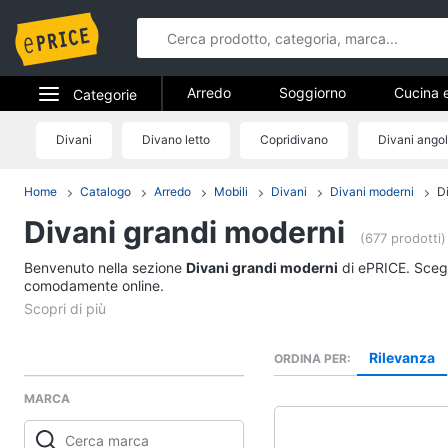
Arredo
Soggiorno
Cucina 
Categorie
Bagno
Ingresso
Mobili
Elettrodomestici
Divani
Divano letto
Copridivano
Divani angol
Arredo
Arredamento da esterno
Lavande
Informatica
Home
Catalogo
Arredo
Mobili
Divani
Divani moderni
D
Soggiorno
Divani grandi moderni
Telefonia
Divani
(677 prodotti)
Divano letto
Benvenuto nella sezione
Tv e Home Cinema
Divani grandi moderni
di ePRICE. Scegli
Lampadari
comodamente online.
Smart home
Tende
Vedi tutti
Videogiochi
Rilevanza
ORDINA PER
MARCA
Audio e musica
Studio e ufficio