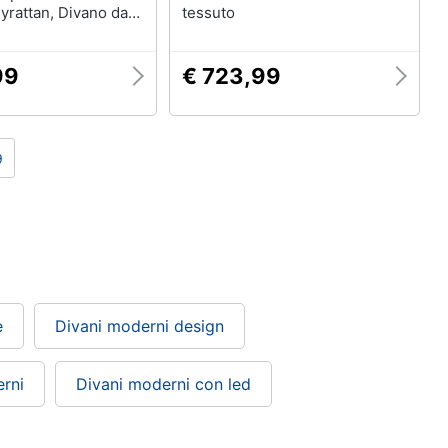
lyrattan, Divano da
tessuto
2 posti con spazio di
e cuscini beige in
 Set da pranzo da
99
€ 723,99
3 pezzi con cuscini
lyrattan
9
e
Divani moderni design
erni
Divani moderni con led