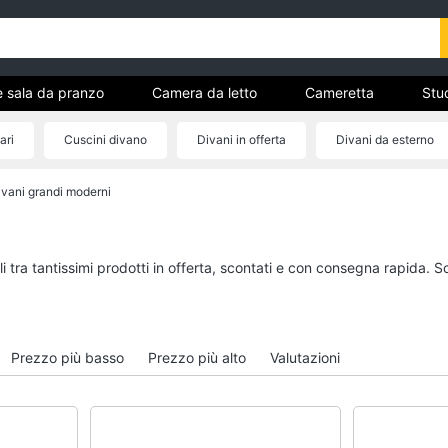
e sala da pranzo
Camera da letto
Cameretta
Stud
Complementi e decorazioni
Tessili
Illuminazione
ari
Cuscini divano
Divani in offerta
Divani da esterno
ria
ivani grandi moderni
Cucina e sala da pranzo
Camera da letto
Lampadari
Sveglia
Tavolo
Comodini
 tra tantissimi prodotti in offerta, scontati e con consegna rapida. S
Sedie
Materasso matrimonia
Tavolo allungabile
Letto matrimoniale
Vedi tutti
Vedi tutti
Prezzo più basso
Prezzo più alto
Valutazioni
Bagno
Ingresso