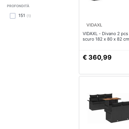
PROFONDITÀ
151
(
1
)
VIDAXL - Divano 2 pcs Grigio
scuro 182 x 80 x 82 c
€ 360,99