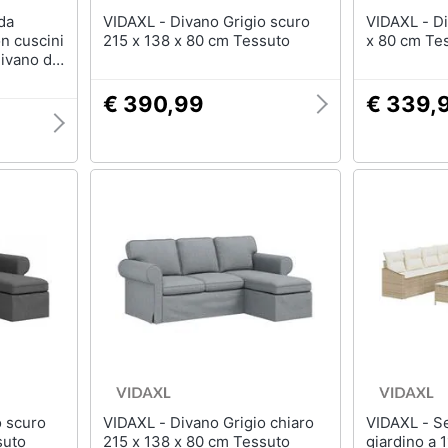
VIDAXL - Divano Grigio scuro
VIDAXL - Divano Blu 215 x 138
on cuscini
215 x 138 x 80 cm Tessuto
x 80 cm Te
one con
€ 390,99
€ 339,
3 pezzi
o e
VIDAXL - Divano Grigio chiaro
VIDAXL - Set di divani da
suto
215 x 138 x 80 cm Tessuto
giardino a 