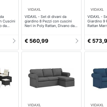
VIDAXL - Set di divani da
VIDAXL - Set Divano da
giardino 8 Pezzi con cuscini
Giardino 9 Pezzi con Cuscini
o da
Neri in Poly Rattan, Divano da
Rattan Mar
giardino 2 posti con cuscini
Giardino 2 Posti con Cuscini
Nero
Beige in Poly Rattan
Rattan Mar
€ 560,99
€ 573,