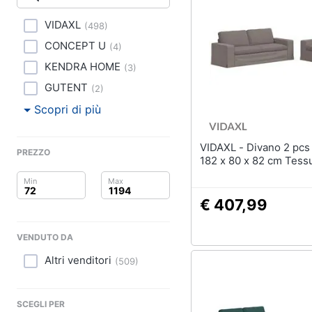
Clima
Lampadari
Scrivania
VIDAXL
(
498
)
Arredo
Sedie ufficio
CONCEPT U
(
4
)
Scrivania ufficio
Brico e Giardinaggio
KENDRA HOME
(
3
)
GUTENT
Vedi tutti
(
2
)
Salute e igiene
Scopri di più
Beauty
Complementi e deco
VIDAXL - Divano 2 pcs Talpa
PREZZO
Sveglia
Giocattoli
182 x 80 x 82 cm Tess
Orologi da parete
Prima infanzia
Carta da parati
€ 407,99
Tende
Fotografia
VENDUTO DA
Vedi tutti
Casalinghi
Altri venditori
(
509
)
Abbigliamento
Lavanderia
SCEGLI PER
Portabiancheria