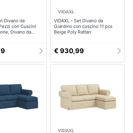
VIDAXL - Set Divano da
Giardino con cuscino 11 pcs
rone, Divano da
Beige Poly Rattan
rone
99
€ 930,99