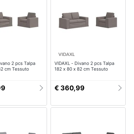
Mobili bagno
Divani
Divano letto
Comodini
Vedi tutti
Arredamento da esterno
VIDAXL - Divano 2 pcs Talpa
elction
Piscine
 82 cm Tessuto
182 x 80 x 82 cm Tessuto
Piscine fuori terra
Casette in legno
99
€ 360,99
Gazebo
Vedi tutti