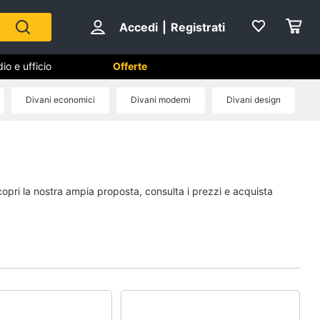
Accedi
|
Registrati
io e ufficio
Offerte
Divani economici
Divani moderni
Divani design
Cameretta
Cavallo a dondolo
Fasciatoio
copri la nostra ampia proposta, consulta i prezzi e acquista
le
Letti a castello
Peluche
Vedi tutti
Mobili