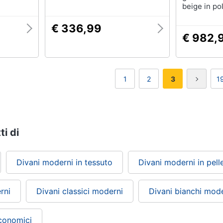
beige in po
giardino a 
stoccaggio 
€ 336,99
polyrattan,
€ 982,
giardino a 
beige in po
1
2
3
1
ti di
Divani moderni in tessuto
Divani moderni in pell
rni
Divani classici moderni
Divani bianchi mod
conomici