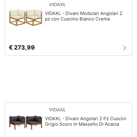
matrimoniale
e
igiene
VIDAXL - Divani Modulari Angolari 2
Letto
pz con Cuscino Bianco Crema
matrimoniale
Beauty
Vedi
tutti
Giocattoli
€ 273,99
Prima
Cameretta
infanzia
Cavallo
a
dondolo
Fotografia
Fasciatoio
Letti
Casalinghi
a
castello
Abbigliamento
Peluche
VIDAXL - Divani Angolari 2 Pz Cuscini
Grigio Scuro In Massello Di Acacia
Vedi
Sport
tutti