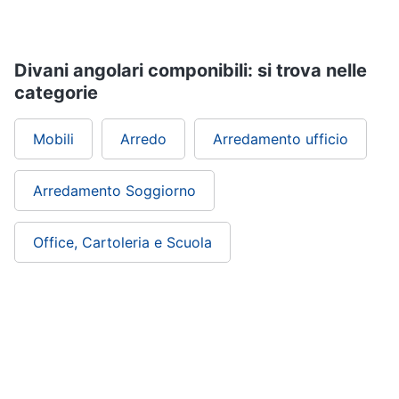
Vedi
tutti
Divani angolari componibili: si trova nelle
categorie
Mobili
Mobili
Mobili
Arredo
Arredamento ufficio
bagno
Divani
Arredamento Soggiorno
Divano
letto
Comodini
Office, Cartoleria e Scuola
Vedi
tutti
Complementi
e
decorazioni