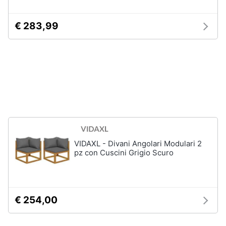
Animali
€ 283,99
Studio
e
Motori
ufficio
Lampadari
Libri,
Scrivania
cd
e
Sedie
dvd
ufficio
Scrivania
ufficio
Festività
VIDAXL - Divani Angolari Modulari 2
e
Vedi
pz con Cuscini Grigio Scuro
ricorrenze
tutti
Promozioni
€ 254,00
Bagno
Servizi
Mobili
bagno