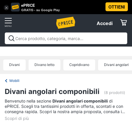
ePRICE
OTTIENI
Vai
×
Accedi
GRATIS - su Google Play
al
Registrati
menu
Accedi
Arredo
Offerte
Soggiorno
Arredo
Soggiorno
Cucina e sala da pranzo
Camera da
Elettrodomestici
letto
Cameretta
Studio e
Divani
ufficio
Bagno
Ingresso
Mobili
Complementi e
Divano
Divani
Divano letto
Copridivano
Divani angolari
decorazioni
Tessili
Illuminazione
Arredamento da
letto
Informatica
esterno
Lavanderia
Offerte
Lampadari
Mobili
Telefonia
Tende
Divani angolari componibili
(8 prodotti)
Vedi
Benvenuto nella sezione
Divani angolari componibili
di
Tv
tutti
ePRICE. Scegli tra tantissimi prodotti in offerta, scontati e con
e
consegna rapida. Scopri la nostra ampia proposta, consulta i
Home
prezzi e acquista comodamente online.
Cinema
Cucina