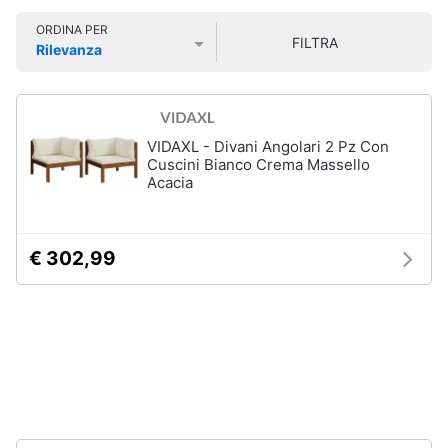
e
Smart
sala
ORDINA PER
home
da
FILTRA
Rilevanza
pranzo
Prezzo più basso
Prezzo più alto
Valutazioni
Lampadari
Videogiochi
Tavolo
Sedie
Audio
VIDAXL - Divani Angolari 2 Pz Con
e
Cuscini Bianco Crema Massello
Tavolo
Acacia
musica
allungabile
Vedi
Clima
tutti
€ 302,99
Arredo
Camera
da
Brico
letto
e
Giardinaggio
Sveglia
Comodini
Salute
Materasso