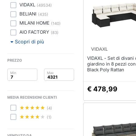
Clima
Lampadari
VIDAXL
(
49534
)
Scrivania
BELIANI
Arredo
(
435
)
Sedie ufficio
MILANI HOME
(
140
)
Scrivania ufficio
Brico e Giardinaggio
AIO FACTORY
(
83
)
Vedi tutti
Salute e igiene
Scopri di più
Beauty
VIDAXL - Set di divani da
Complementi e deco
PREZZO
giardino in 8 pezzi con
Sveglia
Giocattoli
Black Poly Rattan
Orologi da parete
Prima infanzia
Carta da parati
€ 478,99
Tende
Fotografia
MEDIA RECENSIONI CLIENTI
Vedi tutti
(4)
Casalinghi
(1)
Abbigliamento
Lavanderia
Portabiancheria
VENDUTO DA