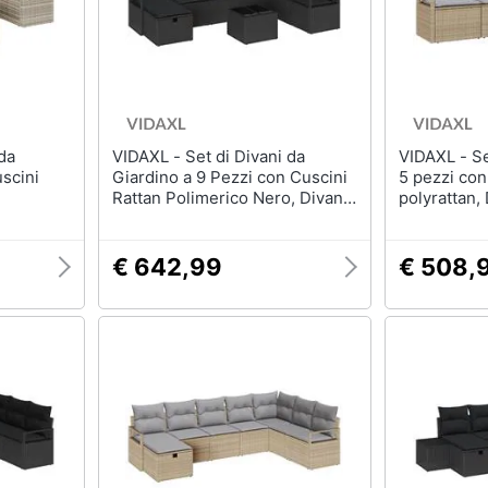
VIDAXL - Set di Divani da
VIDAXL - Set divano da giardino
uscini
Giardino a 9 Pezzi con Cuscini
5 pezzi con
Rattan Polimerico Nero, Divano
polyrattan, 
da Giardino a 2 Posti con
posti con c
Cuscini Rattan Polimerico Nero
polyrattan
€ 642,99
€ 508,