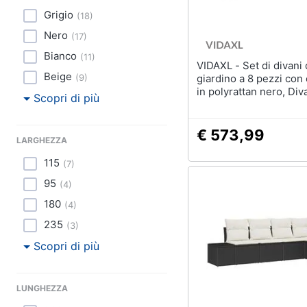
Grigio
(
18
)
Nero
(
17
)
Bianco
(
11
)
VIDAXL - Set di divani da
Beige
(
9
)
giardino a 8 pezzi con 
in polyrattan nero, Divano da
Scopri di più
giardino per 2 person
cuscini in polyrattan n
€ 573,99
LARGHEZZA
115
(
7
)
95
(
4
)
180
(
4
)
235
(
3
)
Scopri di più
LUNGHEZZA