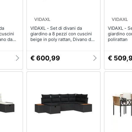
VIDAXL - Set di divani da
VIDAXL - Set di divani da
cuscini
giardino a 8 pezzi con cuscini
giardino con
beige in poly rattan, Divano da
polirattan
e con
giardino a 2 posti con cuscini
ero
beige in poly rattan
€ 600,99
€ 509,