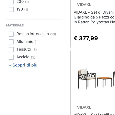
230
(
1
)
190
(
1
)
VIDAXL - Set di Divani da
Giardino da 5 Pezzi co
in Rattan Polyrattan N
MATERIALE
Resina intrecciata
(
16
)
€ 377,99
Alluminio
(
10
)
Tessuto
(
6
)
Acciaio
(
5
)
Scopri di più
VIDAXL - Set Mobili da Esterno