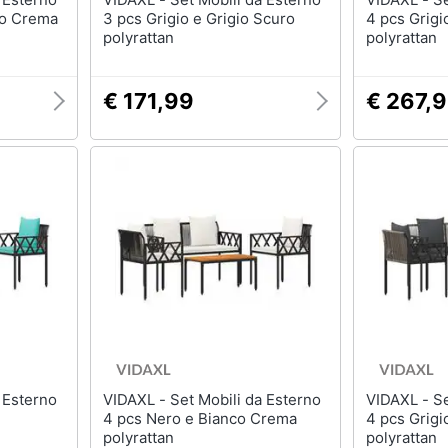
co Crema
3 pcs Grigio e Grigio Scuro
4 pcs Grigi
polyrattan
polyrattan
€ 171,99
€ 267,
VIDAXL - Set Mobili da Esterno
VIDAXL - Set Mobili da Esterno
e
4 pcs Nero e Bianco Crema
4 pcs Grigi
polyrattan
polyrattan