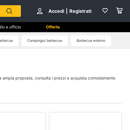
Accedi
|
Registrati
io e ufficio
Offerte
barbecue
Campingaz barbecue
Barbecue esterno
Cameretta
Cavallo a dondolo
Fasciatoio
stra ampia proposta, consulta i prezzi e acquista comodamente
le
Letti a castello
Peluche
Vedi tutti
Mobili