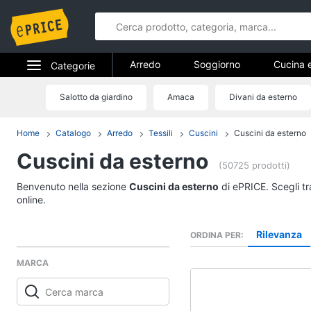
Arredo
Soggiorno
Cucina 
Categorie
Bagno
Ingresso
Mobili
Elettrodomestici
Salotto da giardino
Amaca
Divani da esterno
Arredo
Arredamento da esterno
Lavande
Informatica
Home
Catalogo
Arredo
Tessili
Cuscini
Cuscini da esterno
Soggiorno
Cuscini da esterno
Telefonia
Divani
(50725 prodotti)
Divano letto
Tv e Home Cinema
Benvenuto nella sezione
Cuscini da esterno
di ePRICE. Scegli tr
Lampadari
online.
Smart home
Tende
Rilevanza
ORDINA PER
Vedi tutti
Videogiochi
MARCA
Audio e musica
Studio e ufficio