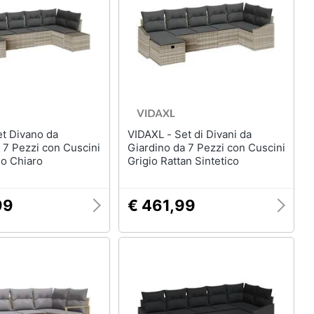
Mobili bagno
Divani
Divano letto
Comodini
Vedi tutti
VIDAXL - Set di Divani da
Arredamento da esterno
 7 Pezzi con Cuscini
Giardino da 7 Pezzi con Cuscini
elction
Piscine
io Chiaro
Grigio Rattan Sintetico
Piscine fuori terra
Casette in legno
99
€ 461,99
Gazebo
Vedi tutti