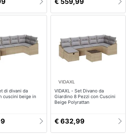
99
€ 559,99
VIDAXL - Set Divano da
n cuscini beige in
Giardino 8 Pezzi con Cuscini
Beige Polyrattan
99
€ 632,99