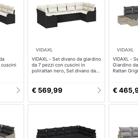
Mobili bagno
Appendiabiti
Box doccia
Scarpiera
Vasca da bagno
Mobili ingresso
Piatto doccia
Librerie
Vedi tutti
Vedi tutti
VIDAXL - Set divano da giardino
VIDAXL - Set Divano da
razioni
Tessili
Illuminazione
 cuscini
da 7 pezzi con cuscini in
Giardino da
Tende da sole
Philips illuminazione s
polirattan nero, Set divano da
Rattan Grig
giardino per 2 persone con
Tende
Lampadari
cuscini in polirattan nero
Materasso matrimoniale
Lampadari moderni
€ 569,99
€ 465,
Copridivano
Lampada di sale
Vedi tutti
Vedi tutti