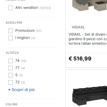
Sport
Lavatoio
Altri venditori
(
50723
)
Animali
Mobili lavanderia
Armadio portascope
Motori
SCEGLI PER
Vedi tutti
Promozioni
(
51
)
Libri, cd e dvd
VIDAXL - Set di divani da
I migliori
(
4
)
giardino 8 pezzi con c
tortora rattan sintetico
Festività e ricorrenze
ALTEZZA
Promozioni
€ 516,99
74
(
16
)
77
(
4
)
5
(
3
)
72
(
3
)
Scopri di più
COLORE