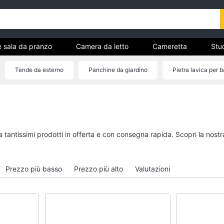
e sala da pranzo
Camera da letto
Cameretta
Stud
Complementi e decorazioni
Tessili
Illuminazione
Tende da esterno
Panchine da giardino
Pietra lavica per 
ria
Sedia sdraio imbottita
Miglior barbecue a gas
Cucina e sala da pranzo
Camera da letto
Lampadari
Sveglia
Tavolo
Comodini
a tantissimi prodotti in offerta e con consegna rapida. Scopri la no
Sedie
Materasso matrimonia
Tavolo allungabile
Letto matrimoniale
Prezzo più basso
Prezzo più alto
Valutazioni
Vedi tutti
Vedi tutti
Bagno
Ingresso