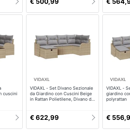
€ 500,99
€ 564,
VIDAXL - Set Divano Sezionale
VIDAXL - Set di divani da
n cuscini
da Giardino con Cuscini Beige
giardino co
in Rattan Polietilene, Divano da
polyrattan
Giardino 2 Posti con Ripostiglio
e Cuscini Beige in Rattan
Polietilene
€ 622,99
€ 556,