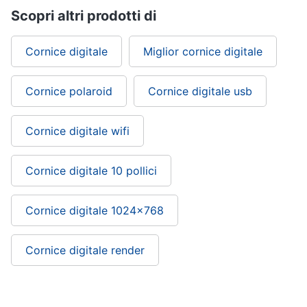
Vedi
Scopri altri prodotti di
tutti
Cornice digitale
Miglior cornice digitale
Mobili
Cornice polaroid
Cornice digitale usb
Mobili
bagno
Cornice digitale wifi
Divani
Divano
letto
Cornice digitale 10 pollici
Comodini
Cornice digitale 1024x768
Vedi
tutti
Cornice digitale render
Complementi
e
decorazioni