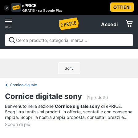
ePRICE
OTTIENI
Vai
×
Accedi
GRATIS - su Google Play
al
Registrati
menu
Accedi
Arredo
Offerte
Soggiorno
Arredo
Soggiorno
Cucina e sala da pranzo
Camera da
Elettrodomestici
letto
Cameretta
Studio e
Divani
ufficio
Bagno
Ingresso
Mobili
Complementi e
Divano
Sony
decorazioni
Tessili
Illuminazione
Arredamento da
letto
Informatica
esterno
Lavanderia
Offerte
Lampadari
Cornice digitale
Telefonia
Tende
Cornice digitale sony
(1 prodotti)
Vedi
Tv
Benvenuto nella sezione
Cornice digitale sony
di ePRICE.
tutti
Scegli tra tantissimi prodotti in offerta, scontati e con consegna
e
rapida. Scopri la nostra ampia proposta, consulta i prezzi e
Home
acquista comodamente online.
Cinema
Cucina