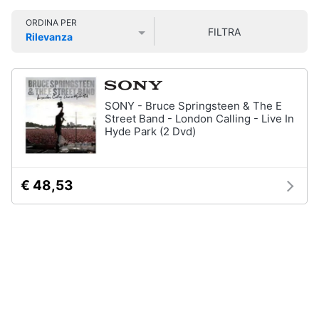
e
Smart
sala
ORDINA PER
home
da
FILTRA
pranzo
Rilevanza
Prezzo più basso
Prezzo più alto
Valutazioni
Lampadari
Videogiochi
Tavolo
Sedie
Audio
SONY - Bruce Springsteen & The E
e
Street Band - London Calling - Live In
Tavolo
musica
Hyde Park (2 Dvd)
allungabile
Vedi
Clima
tutti
€ 48,53
Arredo
Camera
da
Brico
letto
e
Giardinaggio
Sveglia
Comodini
Salute
Materasso