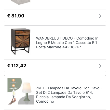
Portabiancheria
Lavatoio
€ 81,90
Mobili
lavanderia
Armadio
portascope
WANDERLUST DECO - Comodino In
Vedi
Legno E Metallo Con 1 Cassetto E 1
tutti
Porta Marrone 44x36x67
€ 112,42
ZMH - Lampada Da Tavolo Con Cavo -
Set Di 2 Lampade Da Tavolo E14,
Piccola Lampada Da Soggiorno,
Comodino