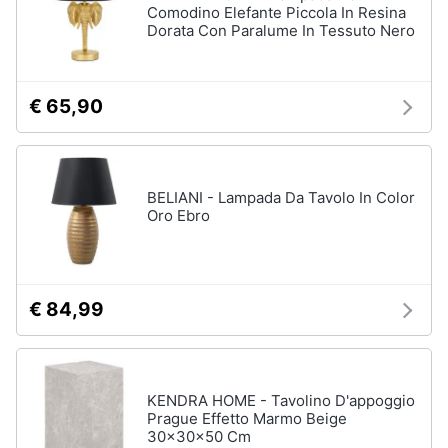
Comodino Elefante Piccola In Resina
Dorata Con Paralume In Tessuto Nero
Arredamento
da
€ 65,90
esterno
Piscine
Piscine
fuori
terra
BELIANI - Lampada Da Tavolo In Color
Oro Ebro
Casette
in
legno
Gazebo
€ 84,99
Vedi
tutti
KENDRA HOME - Tavolino D'appoggio
Prague Effetto Marmo Beige
Lavanderia
30x30x50 Cm