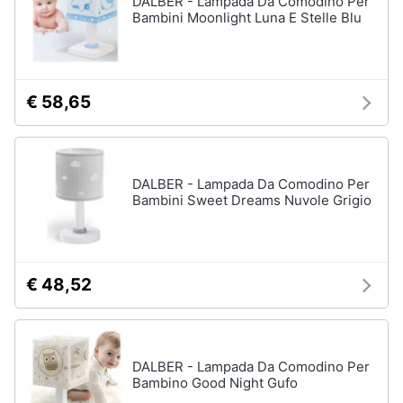
DALBER - Lampada Da Comodino Per
Bambini Moonlight Luna E Stelle Blu
Animali
Studio
e
Motori
ufficio
€ 58,65
Lampadari
Libri,
Scrivania
cd
e
Sedie
DALBER - Lampada Da Comodino Per
dvd
ufficio
Bambini Sweet Dreams Nuvole Grigio
Scrivania
ufficio
Festività
e
Vedi
ricorrenze
€ 48,52
tutti
Promozioni
Bagno
DALBER - Lampada Da Comodino Per
Servizi
Bambino Good Night Gufo
Mobili
bagno