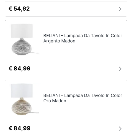
Vedi
€ 54,62
tutti
Mobili
BELIANI - Lampada Da Tavolo In Color
Argento Madon
Mobili
bagno
Divani
Divano
€ 84,99
letto
Comodini
Vedi
BELIANI - Lampada Da Tavolo In Color
tutti
Oro Madon
Complementi
e
€ 84,99
decorazioni