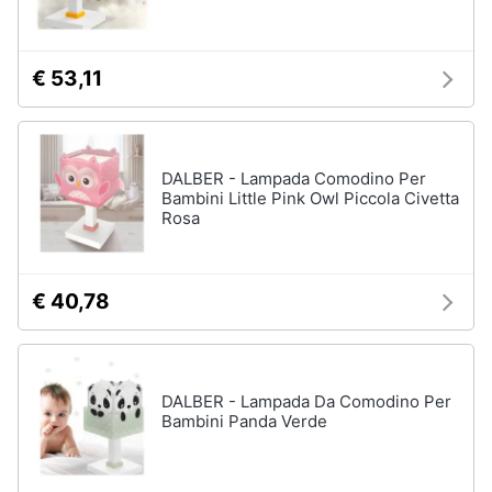
Assistenza
Box
clienti
doccia
€ 53,11
Vasca
Esci
da
bagno
Piatto
doccia
DALBER - Lampada Comodino Per
Bambini Little Pink Owl Piccola Civetta
Vedi
Rosa
tutti
€ 40,78
Ingresso
Appendiabiti
Scarpiera
DALBER - Lampada Da Comodino Per
Mobili
Bambini Panda Verde
ingresso
Librerie