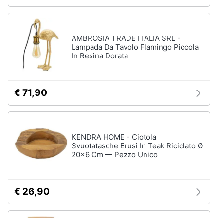
Sveglia
Orologi
da
AMBROSIA TRADE ITALIA SRL -
parete
Lampada Da Tavolo Flamingo Piccola
In Resina Dorata
Carta
da
parati
Tende
€ 71,90
Vedi
tutti
KENDRA HOME - Ciotola
Svuotatasche Erusi In Teak Riciclato Ø
20x6 Cm — Pezzo Unico
Tessili
Tende
da
sole
€ 26,90
Tende
Materasso