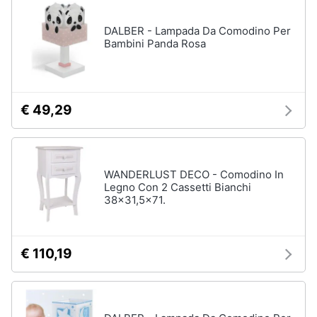
matrimoniale
e
igiene
DALBER - Lampada Da Comodino Per
Letto
matrimoniale
Bambini Panda Rosa
Beauty
Vedi
tutti
Giocattoli
€ 49,29
Prima
Cameretta
infanzia
Cavallo
WANDERLUST DECO - Comodino In
a
dondolo
Legno Con 2 Cassetti Bianchi
Fotografia
38x31,5x71.
Fasciatoio
Letti
Casalinghi
a
castello
€ 110,19
Abbigliamento
Peluche
Vedi
Sport
tutti