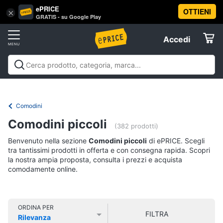
ePRICE
OTTIENI
Vai
×
Accedi
GRATIS - su Google Play
al
Registrati
menu
Accedi
Arredo
Offerte
Soggiorno
Arredo
Soggiorno
Cucina e sala da pranzo
Camera da
Elettrodomestici
letto
Cameretta
Studio e
Divani
ufficio
Bagno
Ingresso
Mobili
Complementi e
Comodini
Divano
decorazioni
Tessili
Illuminazione
Arredamento da
letto
Informatica
Comodini piccoli
esterno
Lavanderia
Offerte
(382 prodotti)
Lampadari
Benvenuto nella sezione
Comodini piccoli
di ePRICE. Scegli
Telefonia
Tende
tra tantissimi prodotti in offerta e con consegna rapida. Scopri
la nostra ampia proposta, consulta i prezzi e acquista
Vedi
comodamente online.
Tv
tutti
e
Home
Cinema
ORDINA PER
FILTRA
Cucina
Rilevanza