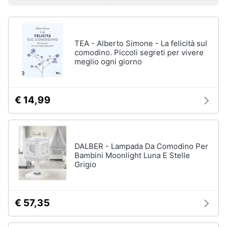
e
Prezzo più basso
Prezzo più alto
Valutazioni
Smart
sala
home
da
pranzo
Lampadari
TEA - Alberto Simone - La felicità sul
Videogiochi
comodino. Piccoli segreti per vivere
Tavolo
meglio ogni giorno
Sedie
Audio
e
Tavolo
musica
allungabile
€ 14,99
Vedi
Clima
tutti
DALBER - Lampada Da Comodino Per
Arredo
Bambini Moonlight Luna E Stelle
Grigio
Camera
da
Brico
letto
e
Giardinaggio
Sveglia
€ 57,35
Comodini
Salute
Materasso