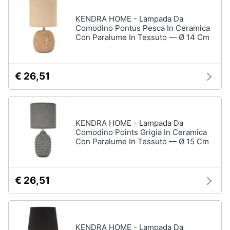
matrimoniale
KENDRA HOME - Lampada Da
Copridivano
Comodino Pontus Pesca In Ceramica
Con Paralume In Tessuto — Ø 14 Cm
Vedi
tutti
€ 26,51
Illuminazione
Philips
illuminazione
KENDRA HOME - Lampada Da
selction
Comodino Points Grigia In Ceramica
Lampadari
Con Paralume In Tessuto — Ø 15 Cm
Lampadari
moderni
Lampada
€ 26,51
di
sale
Vedi
tutti
KENDRA HOME - Lampada Da