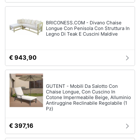
Portabiancheria
Lavatoio
Mobili
BRICONESS.COM - Divano Chaise
lavanderia
Longue Con Penisola Con Struttura In
Legno Di Teak E Cuscini Maldive
Armadio
portascope
Vedi
€ 943,90
tutti
GUTENT - Mobili Da Salotto Con
Chaise Longue, Con Cuscino In
Cotone Impermeabile Beige, Alluminio
Antiruggine Reclinabile Regolabile (1
Pz)
€ 397,16