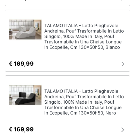
Arredamento
TALAMO ITALIA - Letto Pieghevole
da
Andreina, Pouf Trasformabile In Letto
esterno
Singolo, 100% Made In Italy, Pouf
Piscine
Trasformabile In Una Chaise Longue
In Ecopelle, Cm 130x50h50, Bianco
Piscine
fuori
terra
€ 169,99
Casette
in
legno
Gazebo
TALAMO ITALIA - Letto Pieghevole
Andreina, Pouf Trasformabile In Letto
Vedi
Singolo, 100% Made In Italy, Pouf
tutti
Trasformabile In Una Chaise Longue
In Ecopelle, Cm 130x50h50, Nero
€ 169,99
Lavanderia