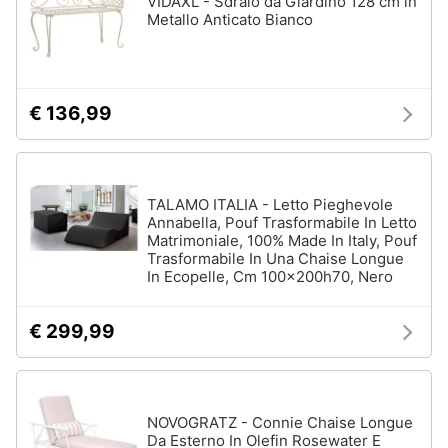
VIDAXL - Sdraio da Giardino 128 cm in
Metallo Anticato Bianco
Animali
Studio
e
Motori
ufficio
€ 136,99
Lampadari
Libri,
Scrivania
cd
e
Sedie
TALAMO ITALIA - Letto Pieghevole
dvd
ufficio
Annabella, Pouf Trasformabile In Letto
Matrimoniale, 100% Made In Italy, Pouf
Scrivania
Trasformabile In Una Chaise Longue
ufficio
Festività
In Ecopelle, Cm 100x200h70, Nero
e
Vedi
ricorrenze
tutti
€ 299,99
Promozioni
Bagno
Servizi
NOVOGRATZ - Connie Chaise Longue
Mobili
Da Esterno In Olefin Rosewater E
bagno