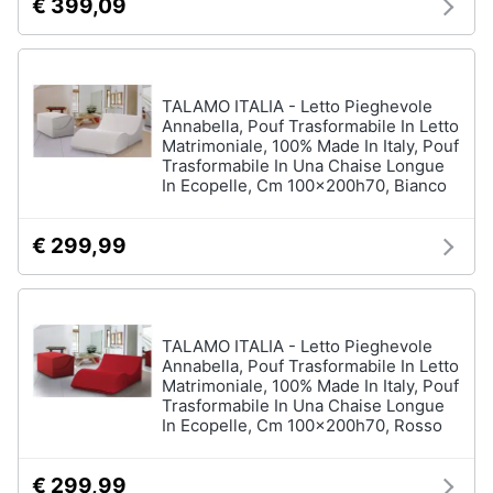
€ 399,09
matrimoniale
Copridivano
Vedi
tutti
TALAMO ITALIA - Letto Pieghevole
Annabella, Pouf Trasformabile In Letto
Matrimoniale, 100% Made In Italy, Pouf
Trasformabile In Una Chaise Longue
In Ecopelle, Cm 100x200h70, Bianco
Illuminazione
Philips
€ 299,99
illuminazione
selction
Lampadari
Lampadari
TALAMO ITALIA - Letto Pieghevole
moderni
Annabella, Pouf Trasformabile In Letto
Lampada
Matrimoniale, 100% Made In Italy, Pouf
di
Trasformabile In Una Chaise Longue
sale
In Ecopelle, Cm 100x200h70, Rosso
Vedi
tutti
€ 299,99