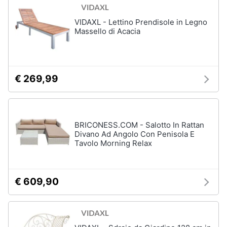
matrimoniale
e
igiene
VIDAXL - Lettino Prendisole in Legno
Letto
matrimoniale
Massello di Acacia
Beauty
Vedi
tutti
Giocattoli
€ 269,99
Prima
Cameretta
infanzia
Cavallo
BRICONESS.COM - Salotto In Rattan
a
dondolo
Divano Ad Angolo Con Penisola E
Fotografia
Tavolo Morning Relax
Fasciatoio
Letti
Casalinghi
a
castello
€ 609,90
Abbigliamento
Peluche
Vedi
Sport
tutti