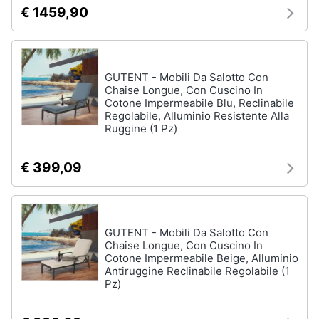
€ 1459,90
Sveglia
Orologi
da
parete
GUTENT - Mobili Da Salotto Con
Carta
Chaise Longue, Con Cuscino In
da
Cotone Impermeabile Blu, Reclinabile
parati
Regolabile, Alluminio Resistente Alla
Tende
Ruggine (1 Pz)
Vedi
€ 399,09
tutti
Tessili
GUTENT - Mobili Da Salotto Con
Chaise Longue, Con Cuscino In
Tende
Cotone Impermeabile Beige, Alluminio
da
Antiruggine Reclinabile Regolabile (1
sole
Pz)
Tende
Materasso