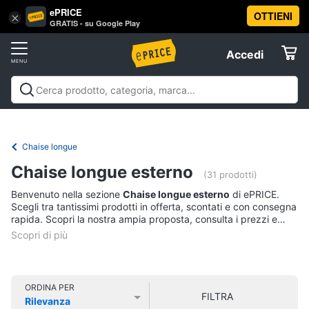
ePRICE
OTTIENI
Vai
×
Accedi
GRATIS - su Google Play
al
Registrati
menu
Accedi
Arredo
Offerte
Soggiorno
Arredo
Soggiorno
Cucina e sala da pranzo
Camera da
Elettrodomestici
letto
Cameretta
Studio e
Divani
ufficio
Bagno
Ingresso
Mobili
Complementi e
Chaise longue
Divano
decorazioni
Tessili
Illuminazione
Arredamento da
letto
Informatica
Chaise longue esterno
esterno
Lavanderia
Offerte
(31 prodotti)
Lampadari
Benvenuto nella sezione
Chaise longue esterno
di ePRICE.
Telefonia
Tende
Scegli tra tantissimi prodotti in offerta, scontati e con consegna
rapida. Scopri la nostra ampia proposta, consulta i prezzi e
Vedi
acquista comodamente online.
Tv
tutti
e
Home
Cinema
ORDINA PER
FILTRA
Cucina
Rilevanza