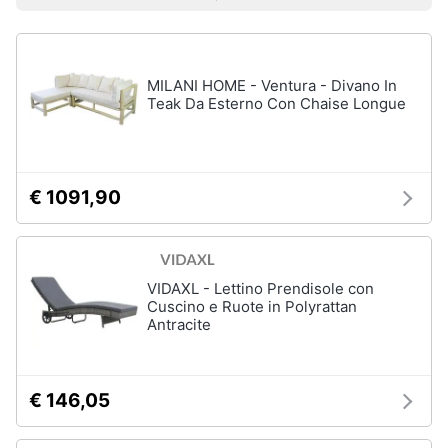
e
Prezzo più basso
Prezzo più alto
Valutazioni
Smart
sala
home
da
pranzo
Lampadari
MILANI HOME - Ventura - Divano In
Videogiochi
Teak Da Esterno Con Chaise Longue
Tavolo
Sedie
Audio
e
Tavolo
musica
allungabile
€ 1091,90
Vedi
Clima
tutti
VIDAXL - Lettino Prendisole con
Arredo
Cuscino e Ruote in Polyrattan
Antracite
Camera
da
Brico
letto
e
Giardinaggio
Sveglia
€ 146,05
Comodini
Salute
Materasso