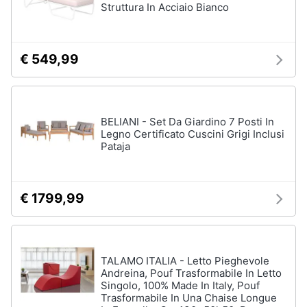
Struttura In Acciaio Bianco
Assistenza
Box
clienti
doccia
Vasca
€ 549,99
Esci
da
bagno
Piatto
doccia
BELIANI - Set Da Giardino 7 Posti In
Vedi
Legno Certificato Cuscini Grigi Inclusi
tutti
Pataja
€ 1799,99
Ingresso
Appendiabiti
Scarpiera
TALAMO ITALIA - Letto Pieghevole
Mobili
ingresso
Andreina, Pouf Trasformabile In Letto
Singolo, 100% Made In Italy, Pouf
Librerie
Trasformabile In Una Chaise Longue