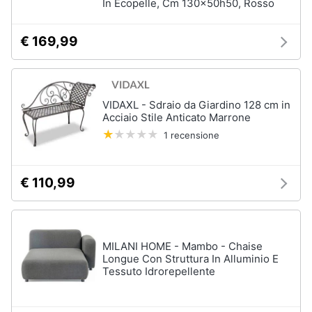
In Ecopelle, Cm 130x50h50, Rosso
Vedi
tutti
€ 169,99
Mobili
Mobili
VIDAXL - Sdraio da Giardino 128 cm in
bagno
Acciaio Stile Anticato Marrone
Divani
1 recensione
Divano
letto
€ 110,99
Comodini
Vedi
tutti
MILANI HOME - Mambo - Chaise
Longue Con Struttura In Alluminio E
Tessuto Idrorepellente
Complementi
e
decorazioni